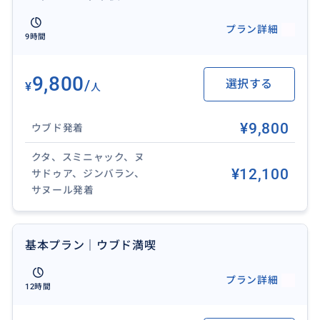
ます♪
プラン詳細
※注意事項をご覧ください
9時間
❖ 所要時間：9時間
9,800
/
選択する
¥
❖ 含まれるもの：ラフティング料金、安全装備レンタ
人
ル（ライフジャケットとヘルメット）、インストラク
ターガイド、インドネシア料理のビュッフェ、ラフテ
¥9,800
ウブド発着
ィング保険、日本語ガイド兼ドライバー、専用車チャ
クタ、スミニャック、ヌ
ーター代（ガソリン代）、ホテル送迎（対象エリア
¥12,100
サドゥア、ジンバラン、
内）
サヌール発着
❖ 含まれないもの：各施設への入場料、アクティビテ
ィ代（スイング/ブランコ/舞踊鑑賞料金）、個人的な費
用（お土産、食事代等）、駐車場料金、チップ（目
基本プラン｜ウブド満喫
安：車1台につき500円〜1,000円程度）など
❖ 送迎対象エリア：
プラン詳細
12時間
バリ島の空港、ヌサドゥア、ベノア、ジンバラン、ク
タ、レギャン、スミニャック、クロボカン、チャング