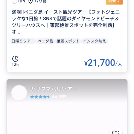
相乗り
バリ島
IDN
満喫‼️ペニダ島 イースト観光ツアー【フォトジェニ
ックな1日旅！SNSで話題のダイヤモンドビーチ＆
ツリーハウスへ｜東部絶景スポットを完全制覇】
オ...
日帰りツアー
ぺニダ島
絶景スポット
インスタ映え
21,700
¥
/
人
13h
カリスマバリツアー
4.6
(98件)