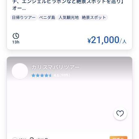
チ、エンジェルビラボンなど絶景スポットを巡り】
オー...
日帰りツアー
ぺニダ島
人気観光地
絶景スポット
21,000
¥
/
人
13h
カリスマバリツアー
4.6
(98件)