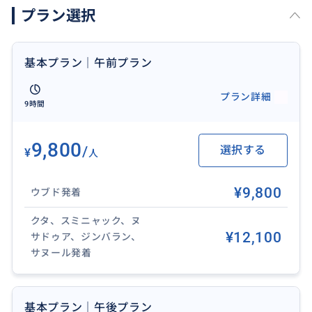
プラン選択
10:30 ラフティング体験（約1.5時間 / 10〜12km）
↓
12:30 ラフティング終了・リフレッシュタイム
基本プラン｜午前プラン
↓
13:30 ランチ（インドネシア料理ビュッフェ）
プラン詳細
9時間
↓
14:30 ベースキャンプ出発
↓
9,800
/
選択する
¥
人
17:00 ホテル到着
※交通状況により、到着・帰着時間が前後する場合が
¥9,800
ウブド発着
ございます
クタ、スミニャック、ヌ
✨ 効率よく満喫した旅を ✨
¥12,100
サドゥア、ジンバラン、
お客様のホテルへ往復送迎。
サヌール発着
お迎えホテルとお送りホテルは違ってもOK！また空港
送迎も可能なので、初日、最終日、ホテル移動日を利
用してツアーに参加。貴重な旅の時間を有効活用でき
基本プラン｜午後プラン