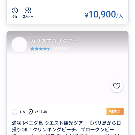
10,900
¥
/
人
6h
2人〜
カリスマバリツアー
4.6
(98件)
相乗り
バリ島
IDN
満喫‼️ペニダ島 ウエスト観光ツアー【バリ島から日
帰りOK！クリンキングビーチ、ブロークンビー