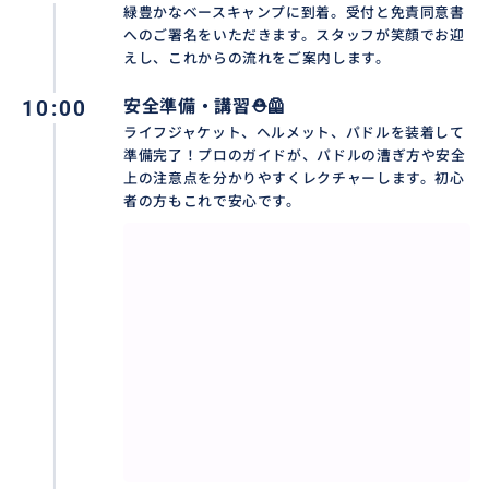
緑豊かなベースキャンプに到着。受付と免責同意書
おすすめ
へのご署名をいただきます。スタッフが笑顔でお迎
えし、これからの流れをご案内します。
10:00
安全準備・講習⛑️🦺
ライフジャケット、ヘルメット、パドルを装着して
準備完了！プロのガイドが、パドルの漕ぎ方や安全
上の注意点を分かりやすくレクチャーします。初心
者の方もこれで安心です。
✨アユン川ラフティング✨
約12kmのドラマチックな航程へ！熱帯雨林に包まれた