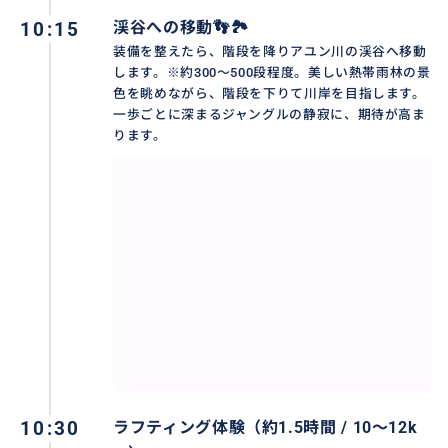
アユン川には、水しぶきが舞うエキサイティングな激
10:15
渓谷への移動👣🏞️
流から、静寂の中で眺める神秘的な石彫りの壁画、さ
装備を整えたら、階段を降りアユン川の渓谷へ移動
らには頭上から降り注ぐ巨大な滝など、息を呑むよう
します。※約300〜500段程度。美しい熱帯雨林の景
な絶景が次々と現れます。ガイドと力を合わせてパド
色を眺めながら、階段を下りて川岸を目指します。
ルを漕ぎ、障害物を乗り越えていく一体感と爽快感は
一歩ごとに深まるジャングルの静寂に、期待が高ま
ります。
格別。手付かずの自然と一体になれる、最高のアドベ
ンチャーを体感してください。
おすすめ
10:30
ラフティング体験（約1.5時間 / 10〜12k