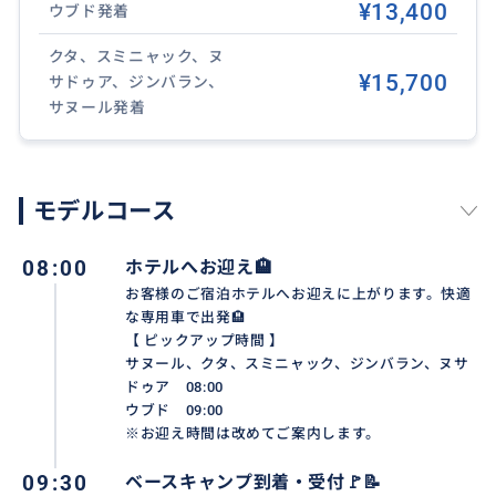
👇その他の人気ツアーはこちらからチェック!
¥13,400
ウブド発着
満喫‼️ATV四輪バギー・オフロードアドベンチャー｜シ
クタ、スミニャック、ヌ
ングル/タンデムライド
¥15,700
サドゥア、ジンバラン、
https://travel.buyma.com/service/a020202/ic010104
サヌール発着
220629000001/
満喫‼️4WDジープ バトゥール山サンライズ+漆黒の絶景
モデルコース
ブラックラバ
https://travel.buyma.com/service/a020299/ic010104
240713000004/
08:00
ホテルへお迎え🏨
お客様のご宿泊ホテルへお迎えに上がります。快適
な専用車で出発🏨
満喫‼️空飛ぶ絶景ブランコ&フォトスポット+テガララン
【 ピックアップ時間 】
ライステラス
サヌール、クタ、スミニャック、ジンバラン、ヌサ
https://travel.buyma.com/service/a020299/ic010104
ドゥア 08:00
230811000003/
ウブド 09:00
※お迎え時間は改めてご案内します。
09:30
ベースキャンプ到着・受付🚩📝