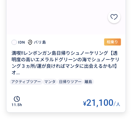
相乗り
バリ島
IDN
満喫‼️レンボンガン島日帰りシュノーケリング【透
明度の高いエメラルドグリーンの海でシュノーケリ
ング３ヵ所/運が良ければマンタに出会えるかも‼】
オ...
アクティブツアー
マンタ
日帰りツアー
離島
21,100
¥
/
人
11.5h