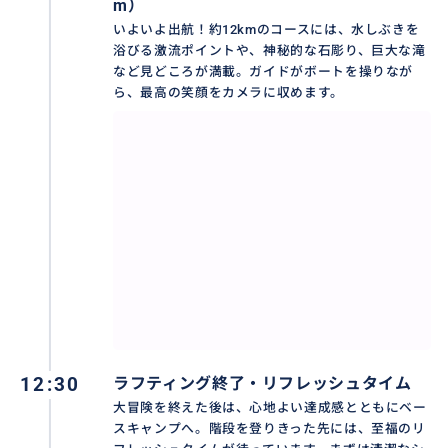
m）
いよいよ出航！約12kmのコースには、水しぶきを
浴びる激流ポイントや、神秘的な石彫り、巨大な滝
など見どころが満載。ガイドがボートを操りなが
ら、最高の笑顔をカメラに収めます。
✨なぜアユン川？選ばれる理由✨
最大の魅力は、ボートからしか見られない「芸術的な
絶景」です。コース沿いの岩肌に続く巨大な石彫りや、
ジャングルの間から現れる幻想的な滝は、まるで映画
の主人公になったような没入感！
流れが比較的穏やかでスリルのバランスも絶妙なた
め、お子様連れや初めての方でも安心して楽しめま
す。
12:30
ラフティング終了・リフレッシュタイム
美しい渓谷美と水のエネルギーを全身に浴びて、癒や
大冒険を終えた後は、心地よい達成感とともにベー
しと興奮が共存するバリ島随一の冒険を楽しみましょ
スキャンプへ。階段を登りきった先には、至福のリ
う！