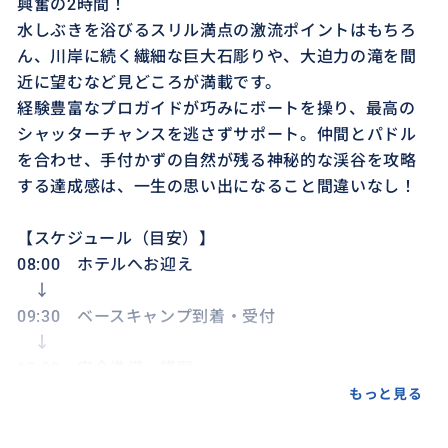
興奮の2時間！
水しぶきを浴びるスリル満点の激流ポイントはもちろ
ん、川岸に続く繊細な巨大石彫りや、大迫力の滝を間
近に望むなど見どころが満載です。
経験豊富なプロガイドが巧みにボートを操り、最高の
シャッターチャンスを逃さずサポート。仲間とパドル
を合わせ、手付かずの自然が残る神秘的な渓谷を攻略
する達成感は、一生の思い出になること間違いなし！
【スケジュール（目安）】
08:00 ホテルへお迎え
↓
09:30 ベースキャンプ到着・受付
↓
10:00 安全準備・講習
↓
もっと見る
10:15 渓谷への移動
↓