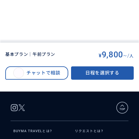
9,800
基本プラン｜午前プラン
¥
~/
人
BUYMA TRAVEL
>
バリ島オプショナルツアー
>
満喫‼️アユン川ラフティング｜ホワイトウォーター【バリ島人気No.1！スリル
チャットで相談
日程を選択する
満点の川下りアドベンチャー｜初めてでも、子供でも楽しめる激流ラフティ
ング大冒険 】オールインクルーシブ｜ホテル送迎・ランチ付
BUYMA TRAVELとは?
リクエストとは?