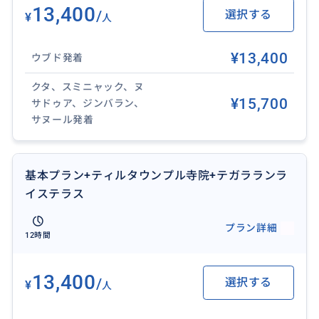
ー、サヌール、ウブド。
13,400
/
選択する
¥
人
※その他の地域はお問い合わせください。
❖ 集合場所：ご宿泊ホテルのロビー（ロビーがない場
¥13,400
ウブド発着
合はエントランス）
❖ 持ち物：水着（または濡れてもいい服）や着替え、
クタ、スミニャック、ヌ
サンダル。歩きやすい靴、寺院用の羽織りもの、カメ
¥15,700
サドゥア、ジンバラン、
ラ/スマートフォン、日焼け止め、虫よけスプレー、飲
サヌール発着
み水、インドネシアルピア現金があれば便利です。
❖ 悪天候の場合、催行を中止させていただく事があり
基本プラン+ティルタウンプル寺院+テガラランラ
ます。
イステラス
❖ 妊娠中、乳幼児、心臓疾患を含め、健康状態に不安
や心配がある方は、安全上の理由によりご参加をお断
プラン詳細
りしております。
12時間
❖ 催行日： 毎日（バリ島の新年「ニュピ」とその前後
を除く）
13,400
/
選択する
¥
❖ 最少催行人数： 2名様
人