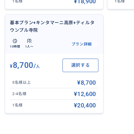
¥18,900
園内には巨大な鳥の巣やハートのオブジェなど、SNS映え
1名様
1名様
縮されており、熟練のスタッフがドレスの裾を美しくなび
れるのも嬉しいポイントです。
スリル満点の浮遊感と、一生の宝物になるフォトジェニッ
基本プラン+キンタマーニ高原+ティルタ
れる、バリ島観光で絶対に外せない感動体験スポットです
ウンプル寺院
※オプションでレンタルドレスをバリ島民族衣装に変更で
プラン詳細
10時間
1人〜
✨ 効率よく満喫した旅を ✨
お客様のホテルへ往復送迎。
8,700
/
選択する
¥
人
お迎えホテルとお送りホテルは違ってもOK！また空港送迎
ホテル移動日を利用してツアーに参加。貴重な旅の時間を
¥8,700
※注意事項をご覧ください
5名様以上
¥12,600
2-4名様
❖ 所要時間：7時間
¥20,400
❖ 含まれるもの：ハッピー バリ スウィング パッケージ
1名様
ンタル）、日本語ガイド兼ドライバー、専用車チャーター
（対象エリア内）
❖ 含まれないもの：各施設への入場料、アクティビティ代