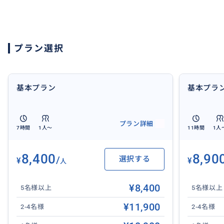
↓
11:00 空飛ぶ絶景ブランコ（バリスウィング） & フォト
↓
プラン選択
12:00 テガララン ライステラス
ヤシの木と美しいライステラス
↓
12:30 ランチタイム
基本プラン
基本プラ
※ご飲食代は現地にて各自お支払いください。
↓
プラン詳細
16:00 ホテル到着
7時間
1人〜
11時間
1人
※交通状況により、到着・帰着時間が前後する場合がござ
8,400
8,90
/
選択する
¥
¥
✨ハッピー スウィング バリ✨
人
バリ島で絶大な人気を誇る「ハッピー スウィング バリ」
¥8,400
かって大空を舞う圧倒的な開放感とドラマチックな撮影体
5名様以上
5名様以上
目の前に広がる絶景をバックに、風にたなびく鮮やかなレ
¥11,900
2-4名様
2-4名様
ウィングすれば、空に溶け込むような幻想的な一枚が完成