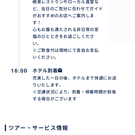
絶景レストランやローカル食堂な
ど、当日のご気分に合わせてガイド
がおすすめのお店へご案内しま
す！
心もお腹も満たされる非日常の至
福のひとときをお過ごしくださ
い。
※ご飲食代は現地にて各自お支払
いください。
16:00
ホテル到着🏨
充実した一日の後、ホテルまで快適にお送
✨ハッピースウィングバリ✨
りいたします。
「最高の『一枚』を約束する、至れり尽くせりのフォトス
※交通状況により、到着・帰着時間が前後
バリ島で絶大な人気を誇る体験型フォトジェニックスポッ
する場合がございます
はもちろん、撮影技術に長けたスタッフのサポートが受け
す。特に、風を計算してドレスをなびかせる演出は圧巻。
オプションで豪華なバリ島民族衣装への変更も可能です。
ツアー・サービス情報
れているため、移動着のまま気軽に訪れ、現地で華麗に大