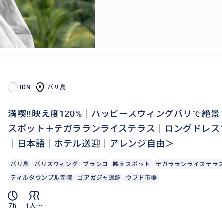
IDN
バリ島
満喫‼️映え度120%｜ハッピースウィングバリで絶
スポット＋テガラランライステラス｜ロングドレス
｜日本語｜ホテル送迎｜アレンジ自由＞
バリ島
バリスウィング
ブランコ
映えスポット
テガラランライステラ
ティルタウンプル寺院
ゴアガジャ遺跡
ウブド市場
7h
1人〜