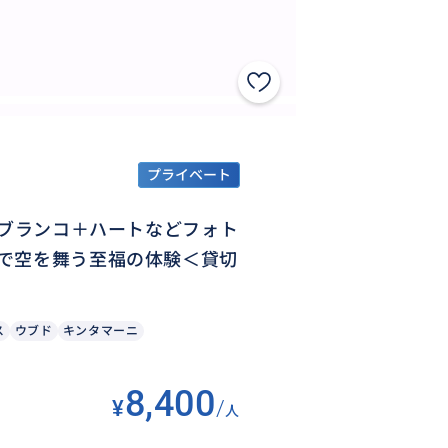
プライベート
景ブランコ＋ハートなどフォト
で空を舞う至福の体験＜貸切
ス
ウブド
キンタマーニ
8,400
¥
/
人