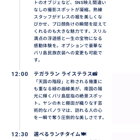
https://travel.buyma.com/service/a020299/ic0101012
トのオブジェなど、SNS映え間違い
なしの撮影スポットが凝縮。熟練
満喫‼️最旬スポット『クレティアウブド（Cretya Ubud
スタッフがドレスの裾を美しくな
びかせ、プロ顔負けの瞬間を捉えて
https://travel.buyma.com/service/a020202/ic0101012
くれるのも大きな魅力です。スリル
満点の浮遊感と一生の宝物になる
感動体験を。オプションで豪華な
バリ島民族衣装への変更も可能で
おすすめ
す。
12:00
テガララン ライステラス📸
「天国の階段」と称される幾重に
も重なる緑の曲線美が、南国の陽
光に輝くバリ島屈指の絶景スポッ
ト。ヤシの木と棚田が織りなす芸
術的なパノラマは、訪れる人の心
を一瞬で奪う圧倒的な美しさです。
12:30
選べるランチタイム🍽️