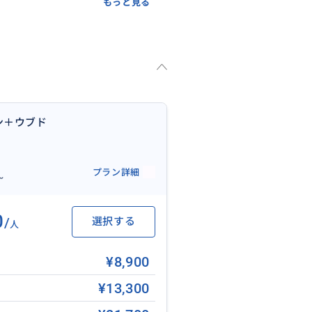
もっと見る
スポット
ン＋ウブド
プラン詳細
〜
います
0
/
選択する
人
の最大の魅力は、ジャングルに向
¥8,900
験にあります。
ンタルドレスを身にまとってス
¥13,300
します。