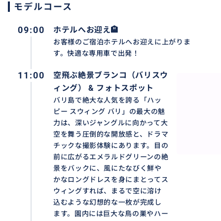
料金）、個人的な費用（お土産、食事代等）、駐車場料金、
モデルコース
0円〜1,000円程度）など
❖ 送迎対象エリア：
09:00
ホテルへお迎え🏨
バリ島の空港、ヌサドゥア、ベノア、ジンバラン、クタ、
お客様のご宿泊ホテルへお迎えに上がりま
カン、チャングー、サヌール、ウブド。
す。快適な専用車で出発！
その他の地域はお問い合わせください。
11:00
空飛ぶ絶景ブランコ（バリスウ
❖ 集合場所：ご宿泊ホテルのロビー（ロビーがない場合は
❖ 歩きやすい靴、寺院用の羽織りもの、カメラ/スマート
ィング） & フォトスポット
レー、飲み水、インドネシアルピア現金があれば便利です
バリ島で絶大な人気を誇る「ハッ
ピー スウィング バリ」の最大の魅
❖ 催行日： 毎日（バリ島の新年「ニュピ」とその前後を
力は、深いジャングルに向かって大
❖ 最少催行人数： 1名様
空を舞う圧倒的な開放感と、ドラマ
チックな撮影体験にあります。目の
👇その他の人気ツアーはこちらからチェック!
前に広がるエメラルドグリーンの絶
満喫‼️フローティング ブレックファースト+ウブド市場、
景をバックに、風にたなびく鮮や
tc.
かなロングドレスを身にまとってス
https://travel.buyma.com/service/a020202/ic0101012
ウィングすれば、まるで空に溶け
込むような幻想的な一枚が完成し
満喫‼️早朝 05:00 出発！ランプヤン寺院+ティルタガンガ
ます。園内には巨大な鳥の巣やハー