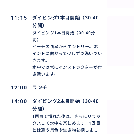
❖ダイビングポイントは、気象、海況状況により中止もし
❖10～65歳までの方が参加可能です。
❖ダイビングは他のお客様とご一緒する場合がございます
11:15
ダイビング1本目開始（30-40
❖ホテルお迎え時間は、ご予約時に再度ご案内させていた
分間）
みは受け付け出来ません。
ダイビング1本目開始（30-40分
❖ 催行日： 毎日（バリ島の新年「ニュピ」とその前後を
間）
❖ 最少催行人数： 2名様
ビーチの浅瀬からエントリー。ポ
イントに向かって少しずつ泳いでい
👇その他の人気ツアーはこちらからチェック!
きます。
水中では常にインストラクターが付
満喫‼️体験ダイビング in サヌール｜2ダイブ｜ライセンス
き添います。
https://travel.buyma.com/service/a020299/ic0101042
12:00
ランチ
満喫‼️レンボンガン島 日帰りツアー
https://travel.buyma.com/service/a020299/ic0101042
14:00
ダイビング2本目開始（30-40
分間）
満喫‼️レンボンガン島日帰りシュノーケリング
1回目で慣れた後は、さらにリラッ
https://travel.buyma.com/service/a020299/ic0101042
クスして水中を楽しめます。1回目
とは違う景色や生き物を探しまし