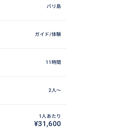
バリ島
ガイド/体験
制✨
も常にそばに寄り添い、手を取
日本語なので、言葉の心配もあり
11時間
の水中世界へ飛び込めます。
2人〜
1人あたり
¥31,600