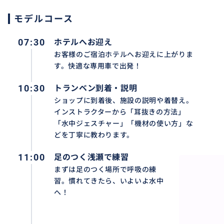
❖ 所要時間：11-12時間
❖ ダイビング器材一式、ランチ、ミネラルウォーター、ダ
モデルコース
送迎（対象エリア内）
❖ 含まれないもの：個人的な費用、チップ（目安：車1台につ
07:30
ホテルへお迎え
ど
お客様のご宿泊ホテルへお迎えに上がりま
❖ 送迎対象エリア：
す。快適な専用車で出発！
ヌサドゥア、ベノア、ジンバラン、クタ、レギャン、スミ
10:30
ー、サヌール、ウブド。
トランベン到着・説明
※その他の地域はお問い合わせください。
ショップに到着後、施設の説明や着替え。
インストラクターから「耳抜きの方法」
❖ 集合場所：ご宿泊ホテルのロビー（ロビーがない場合は
「水中ジェスチャー」「機材の使い方」な
❖ 水着、着替えをご持参ください。日焼け止め、サングラ
どを丁寧に教わります。
ことをお勧めします。
❖ダイビング後18-24時間以内は、飛行機の搭乗、登山、
11:00
足のつく浅瀬で練習
できません。
まずは足のつく場所で呼吸の練
❖循環器・呼吸器系の疾患、妊娠中の方は参加できません
習。慣れてきたら、いよいよ水中
い。
へ！
❖ダイビング当日、健康状況を確認するためのアクティビ
きます。18歳以下の場合は保護者の署名が必要です。