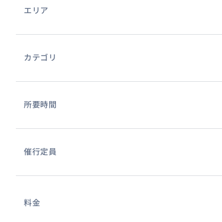
エリア
カテゴリ
✨ 初心者・お子様も安心♪日本語ガイド＆徹底した少人数
インストラクター1名につきお客様は最大2名まで。水中で
り合ってサポートします。レクチャーからガイドまで全て
所要時間
ません。泳ぎが苦手な方や未経験の方でも、安心して感動
おすすめ
催行定員
料金