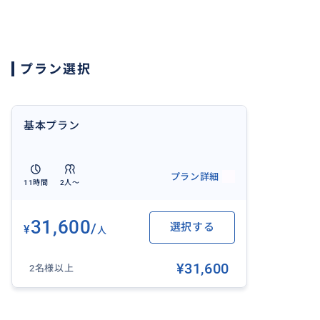
11:00 足のつく浅瀬で練習＆体験ダイビング1本目開始(30
↓
12:30 ランチ
プラン選択
↓
14:00 体験ダイビング2本目開始(30-40分間)
↓
15:30 シャワー・着替え・トランベン出発
基本プラン
↓
18:30-19:00 ホテル到着
プラン詳細
※交通状況により、到着・帰着時間が前後する場合がござ
11時間
2人〜
✨ 効率よく満喫した旅を ✨
31,600
/
選択する
¥
お客様のホテルへ往復送迎。
人
お迎えホテルとお送りホテルは違ってもOK！ホテル移動日
¥31,600
な旅の時間を有効活用できます♪
2名様以上
※注意事項をご覧ください