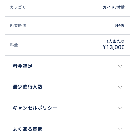
カテゴリ
ガイド/体験
色とりどりの魚たちと美しいサンゴ礁が広がる、パダ
ンバイの海の魅力を間近で体感できるシュノーケリン
所要時間
9時間
グ体験です。透明度の高い海だからこそ、水面からで
もこのような豊かな海中世界をしっかりとお楽しみい
1人あたり
料金
¥13,000
ただけます。
初心者の方でも気軽に参加できる、安全で感動的な海
の体験をぜひお楽しみください。
料金補足
最少催行人数
おすすめ
キャンセルポリシー
よくある質問