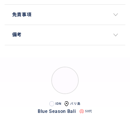
免責事項
備考
パダンバイの海は、美しいサンゴや魚たちを間近で観
察でき、まるで水族館の中にいるような体験が広がり
ます。
シュノーケリングではウェットスーツを着用するため
自然な浮力があり、初めての方でも安心して海に浮か
ぶことができます。さらに、浮力に不安がある方には
IDN
バリ島
ライフジャケットのご用意も可能ですので、無理なく
Blue Season Bali
50代
リラックスしながらお楽しみいただけます。
安全で快適な環境の中、バリ島ならではの美しい海の