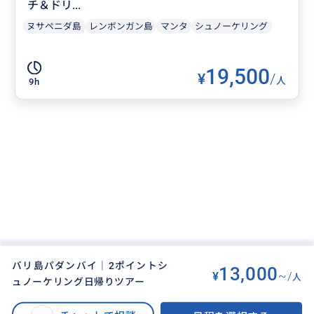
チ＆ドリ...
ヌサペニダ島
レンボンガン島
マンタ
シュノーケリング
19,500
¥
/
人
9h
バリ島パダンバイ｜2ポイントシ
13,000
¥
~/
人
ュノーケリング日帰りツアー
BUYMA TRAVEL
>
バリ島オプショナルツアー
>
【プロフェッショナルによるガイド】少人数制、ウミガメ遭遇高確率のパダ