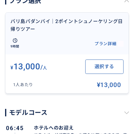
プラン選択
・初めてのシュノーケリングでも安心して参加したい
方
・ウミガメに出会いたい方
バリ島パダンバイ｜2ポイントシュノーケリング日
・効率よく人気スポットを巡りたい方
帰りツアー
・SNS映えする海を楽しみたい方
・限られた滞在日数で充実した1日を過ごしたい方
プラン詳細
9時間
■訪れられる場所・スポット
当日の海況に応じて最適な3ポイントを選定しご案内い
13,000
/
選択する
¥
人
たします。
主なスポット例：
¥13,000
1人あたり
・マンタポイント（マンタ遭遇のチャンス）
・クリスタルベイ（高い透明度で人気）
・ガマットベイ（サンゴと魚影が豊富）
・レンボンガン周辺リーフエリア
モデルコース
※安全を最優先に、その日のコンディションにより訪
06:45
ホテルへのお迎え
問ポイントは変更となる場合があります。