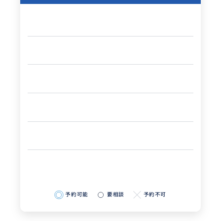
透き通るヌサペニダの海で、笑顔いっぱいのシュノー
ケリング体験！
浮力に不安がある方には、ウェットスーツはもちろ
ん、ライフジャケットの着用も可能。無理なくリラッ
クスした状態で、美しい海の世界を満喫していただけ
ます。
安心・安全な環境で、思い出に残るひとときをお過ご
しください。
予約可能
要相談
予約不可