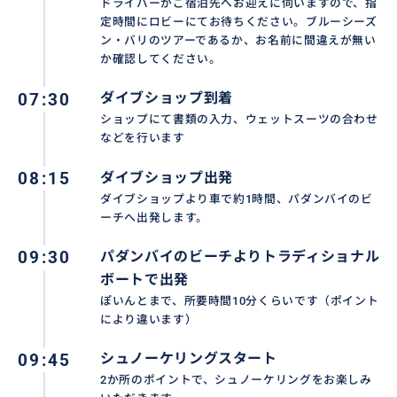
ドライバーがご宿泊先へお迎えに伺いますので、指
定時間にロビーにてお待ちください。ブルーシーズ
ン・バリのツアーであるか、お名前に間違えが無い
■移動方法
か確認してください。
ショップのあるサヌールから車1時間、その後はパダン
バイのビーチよりトラディショナルボートに約10分ほ
07:30
ダイブショップ到着
ど乗って各シュノーケリングポイントを巡ります。
ショップにて書類の入力、ウェットスーツの合わせ
陸上移動は専用車を利用し、快適かつスムーズにご案
などを行います
内いたします。
08:15
ダイブショップ出発
ダイブショップより車で約1時間、パダンバイのビ
■送迎について
ーチへ出発します。
バリ島主要エリア（クタ、スミニャック、レギャン、サ
ヌール、ヌサドゥアなど）からの送迎サービスをご利
09:30
パダンバイのビーチよりトラディショナル
用いただけます。
ボートで出発
ホテルまたは指定場所までお迎えに上がり、ツアー終
ぽいんとまで、所要時間10分くらいです（ポイント
により違います）
了後も同様にお送りいたします。
09:45
シュノーケリングスタート
※一部エリア（ウブド、チャングー、ウルワトゥな
2か所のポイントで、シュノーケリングをお楽しみ
ど）は追加料金が発生する場合がございます。詳細は