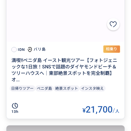
相乗り
バリ島
IDN
満喫‼️ペニダ島 イースト観光ツアー【フォトジェニ
ックな1日旅！SNSで話題のダイヤモンドビーチ＆
ツリーハウスへ｜東部絶景スポットを完全制覇】
オ...
日帰りツアー
ぺニダ島
絶景スポット
インスタ映え
21,700
¥
/
人
13h