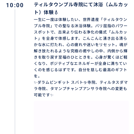
10:00
ティルタウンプル寺院にて沐浴（ムルカッ
✨ 効率よく満喫した旅を ✨
ト）体験💧
お客様のホテルへ往復送迎。
一生に一度は体験したい、世界遺産「ティルタウン
プル寺院」での聖なる沐浴体験。バリ屈指のパワー
お迎えホテルとお送りホテルは違ってもOK！また空港
スポットで、古来より伝わる浄化の儀式「ムルカッ
送迎も可能なので、初日、最終日、ホテル移動日を利
ト」を全身で体感します。こんこんと湧き出る清ら
用してツアーに参加。貴重な旅の時間を有効活用でき
かな水に打たれ、心の疲れや迷いをリセット。魂が
ます♪
解き放たれるような究極の癒やしの中、内側から輝
きを取り戻す至福のひとときを。心身が驚くほど軽
※注意事項をご覧ください
くなり、ポジティブなエネルギーが全身に満ちてい
くのを感じるはずです。自分を慈しむ最高のギフト
❖ 所要時間：13時間
を。
❖ 含まれるもの：沐浴セット（カイン（腰布）、スレ
✨ダラムピンギット スバトゥ寺院、ティルタスダマ
ンダン（帯）、お供え物、お香）、日本語ガイド兼ド
ラ寺院、タマンプチャンプアンサラ寺院への変更も
可能です✨
ライバー、専用車チャーター代（ガソリン代）、ホテ
ル送迎（対象エリア内）
❖ 含まれないもの：各施設への入場料、アクティビテ
ィ代（スイング/ブランコ/舞踊鑑賞料金）、個人的な費
用（お土産、食事代等）、駐車場料金、チップ（目