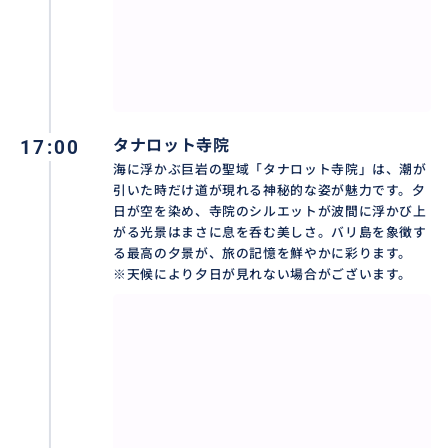
験できるのは、単なる観光を超えた、心と体を根源か
らリセットする「ムルカット（浄化の儀式）」です。
色鮮やかな伝統着「サロン」を身に纏い、腰まである
ひんやりとした水に一歩足を踏み入れると、そこには
外の世界とは一線を画す静謐な時間が流れています。
石造りの噴水口から絶え間なく溢れ出すのは、地底か
17:00
タナロット寺院
ら湧き出る濁りのない聖水。地元の人々に倣い、手を
海に浮かぶ巨岩の聖域「タナロット寺院」は、潮が
合わせ、祈りを捧げながら、その清らかな水を頭から
引いた時だけ道が現れる神秘的な姿が魅力です。夕
全身に浴びていきます。
日が空を染め、寺院のシルエットが波間に浮かび上
がる光景はまさに息を呑む美しさ。バリ島を象徴す
項を伝う水の冷たさが、日々のストレスや心の澱（お
る最高の夕景が、旅の記憶を鮮やかに彩ります。
り）を一つずつ丁寧に洗い流し、五感が研ぎ澄まされ
※天候により夕日が見れない場合がございます。
ていく感覚。それは、まるで自分自身の魂が本来の輝
きを取り戻していくような、不思議な高揚感と深い安
らぎに満ちたひとときです。
最後の一滴を浴び終えて水から上がるとき、肌を撫で
る風がこれまで以上に心地よく感じられるはず。神聖
なエネルギーに満ちた「生きた聖地」で、バリ島の深
い信仰心に触れ、心身ともに生まれ変わるような究極