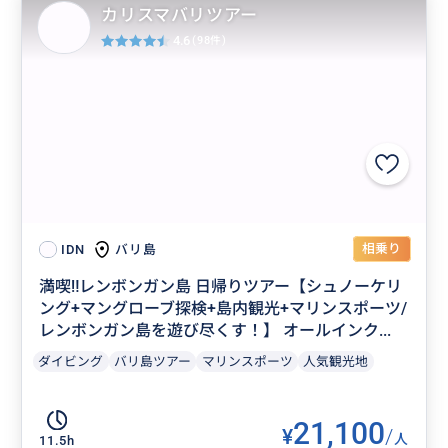
カリスマバリツアー
4.6
(98件)
相乗り
バリ島
IDN
満喫‼️レンボンガン島 日帰りツアー【シュノーケリ
ング+マングローブ探検+島内観光+マリンスポーツ/
レンボンガン島を遊び尽くす！】 オールインク...
ダイビング
バリ島ツアー
マリンスポーツ
人気観光地
21,100
¥
/
人
11.5h