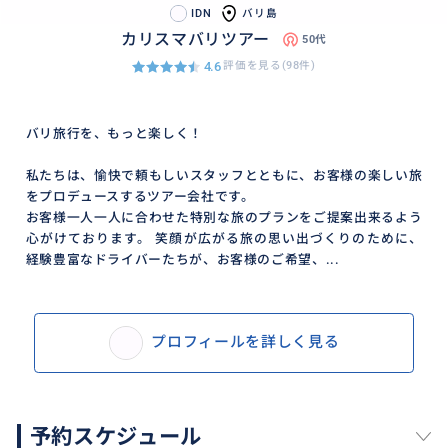
だけで心が洗われるような穏やかな時間が流れます。バ
IDN
バリ島
カリスマバリツアー
リ島ならではの歴史と美しさを一度に体感できる名所
50代
です
4.6
評価を見る(98件)
バリ旅行を、もっと楽しく！
私たちは、愉快で頼もしいスタッフとともに、お客様の楽しい旅
をプロデュースするツアー会社です。
お客様一人一人に合わせた特別な旅のプランをご提案出来るよう
心がけております。 笑顔が広がる旅の思い出づくりのために、
経験豊富なドライバーたちが、お客様のご希望、...
プロフィールを詳しく見る
予約スケジュール