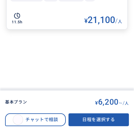
21,100
¥
/
人
11.5h
6,200
基本プラン
¥
~/
人
BUYMA TRAVEL
>
バリ島オプショナルツアー
>
満喫‼️世界遺産ティルタウンプル沐浴体験＋タナロット寺院サンセット＋世界
チャットで相談
日程を選択する
遺産タマンアユン寺院｜バリ島の名所と神秘を効率よく巡る 1日旅＜貸切｜
日本語｜ホテル送迎｜アレンジ自由＞