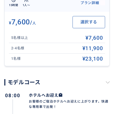
プラン詳細
※天候により夕日が見れない場合がございます。
15時間
1人〜
✨ティルタウンプル寺院を下記スポットへ変更可能です
7,600
/
選択する
¥
人
✨
【ダラムピンギットスバトゥ寺院】
¥7,600
滝に打たれる神秘的な沐浴で知られる秘境。森の静寂
5名様以上
の中、邪気を払い魂を根底からリセットする、究極の
¥11,900
2-4名様
浄化とデトックスを体感できます。
【ティルタスダマラ寺院】
¥23,100
1名様
「不浄を清める」隠れた聖域。9つの噴水から注ぐ聖な
る水に身を委ね、心身の澱みを洗い流して本来の自分
を取り戻す、至福のリフレッシュを。
モデルコース
【タマンプチャンプアンサラ寺院】
洞窟の湧水や滝に打たれるダイナミックな沐浴。ジャ
08:00
ホテルへお迎え🏨
ングルの中、内なるエネルギーを調和させ、心身を根
お客様のご宿泊ホテルへお迎えに上がります。快適
底から解き放つ生命力を授かる聖地です。
な専用車で出発！
※その他観光地も相談可（追加料金あり）