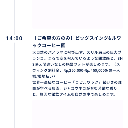
👇その他の人気ツアーはこちらからチェック!
満喫‼️沐浴体験+ウブド市場、ウブド王宮、モンキーフ
ォレストetc.
https://travel.buyma.com/service/a020299/ic010106
200130000003/
14:00
【ご希望の方のみ】ビッグスイング&ルワ
満喫‼️沐浴体験+ウルワツ寺院でケチャダンス鑑賞
ックコーヒー園
https://travel.buyma.com/service/a020299/ic010101
大自然のパノラマに飛び出す、スリル満点の巨大ブ
ランコ。まるで空を飛んでいるような開放感と、SN
191109000003/
S映え間違いなしの絶景フォトが楽しめます。（ス
ウィング別料金、Rp,250,000-Rp.450,0000/お一人
満喫‼️スピリチュアルヒーラーバリアン占い・祈り+世
様/現地払い）
界遺産ティルタウンプル寺院で沐浴体験
世界一高級なコーヒー「コピルワック」希少さの理
由が学べる農園。ジャコウネコが育む芳醇な香り
https://travel.buyma.com/service/a020299/ic010106
と、贅沢な試飲タイムを自然の中で楽しめます。
191217000005/
おすすめ