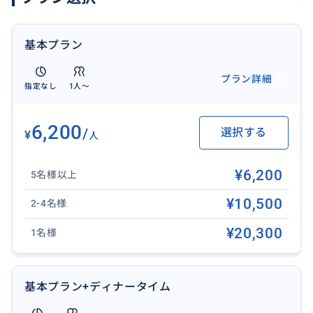
※ご飲食代は現地にて各自お支払いください。
↓
基本プラン
（14:00頃）【ご希望の方のみ】ビッグスイング（巨大
ブランコ） & ルワックコーヒー園
プラン詳細
指定なし
1人〜
スリル満点の巨大ブランコ＆世界一高級なコーヒー
↓
15:30 タマンアユン寺院【世界文化遺産】
6,200
/
選択する
¥
人
水堀に囲まれた多重塔が幻想的な世界遺産。バリの伝
統美と静寂に包まれる、優雅な庭園寺院です。
¥6,200
5名様以上
↓
17:00 タナロット寺院
¥10,500
2-4名様
夕日に浮かぶ神秘の聖域・タナロット寺院。潮の満ち
¥20,300
1名様
引きで姿を変え、黄金色に染まるシルエットは圧巻
↓
21:00 ホテル到着
基本プラン+ディナータイム
※交通状況により、到着・帰着時間が前後する場合が
ございます