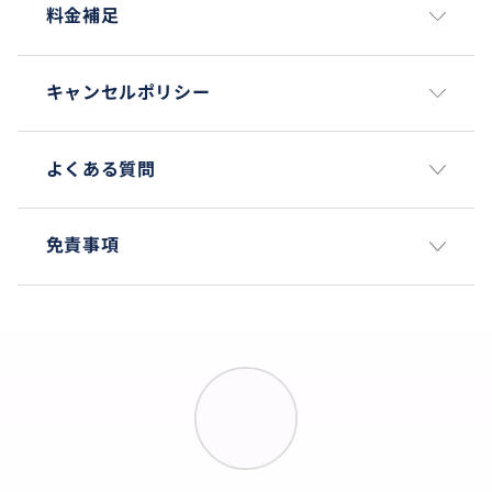
料金補足
キャンセルポリシー
よくある質問
免責事項
✨タマンアユン寺院【世界遺産】✨
「美しい庭園」の名を持つ世界遺産・タマンアユン寺
院は、メングウィ王国の気品漂う古刹です。美しい水
堀に囲まれた境内には、バリ島独特の茅葺き屋根の多
重塔（メル）が整然と立ち並び、その芸術的な景観は
訪れる者を圧倒します。手入れの行き届いた緑豊かな
庭園と、静寂の中に佇む神聖な建築美が調和し、歩く