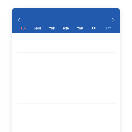
SUN
MON
TUE
WED
THU
FRI
SAT