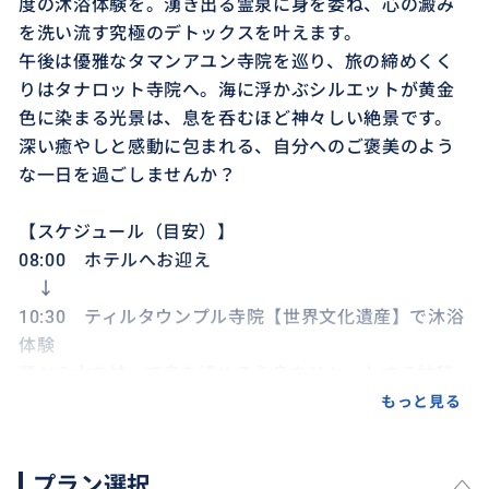
度の沐浴体験を。湧き出る霊泉に身を委ね、心の澱み
を洗い流す究極のデトックスを叶えます。
午後は優雅なタマンアユン寺院を巡り、旅の締めくく
りはタナロット寺院へ。海に浮かぶシルエットが黄金
色に染まる光景は、息を呑むほど神々しい絶景です。
深い癒やしと感動に包まれる、自分へのご褒美のよう
な一日を過ごしませんか？
【スケジュール（目安）】
08:00 ホテルへお迎え
↓
10:30 ティルタウンプル寺院【世界文化遺産】で沐浴
体験
頭から水を被って身を清める心身をリセットする神秘
的な体験
もっと見る
※その他スポットへ変更可能
↓
プラン選択
12:00 ランチタイム