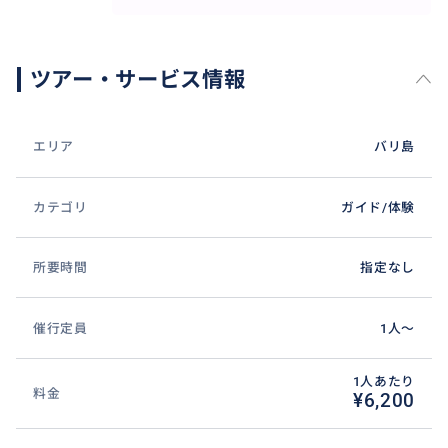
✨タナロット寺院✨
海に浮かぶ巨岩の上に建つ「タナロット寺院」は、バ
ツアー・サービス情報
リ島を代表する神秘的な聖域です。潮が満ちれば孤島
のように海に浮かび、潮が引けば歩いて渡ることがで
きるその姿は、自然と信仰が調和した芸術的な美し
エリア
バリ島
さ。特に夕暮れ時は圧巻で、オレンジ色に染まる空を
背景に寺院のシルエットが波間に浮かび上がる光景
カテゴリ
ガイド/体験
は、息を呑むほど神々しい絶景です。寄せては返す波
の音と共に、旅の終わりを彩る最高のフィナーレをご
所要時間
指定なし
堪能ください。
催行定員
1人〜
おすすめ
1人あたり
料金
¥6,200