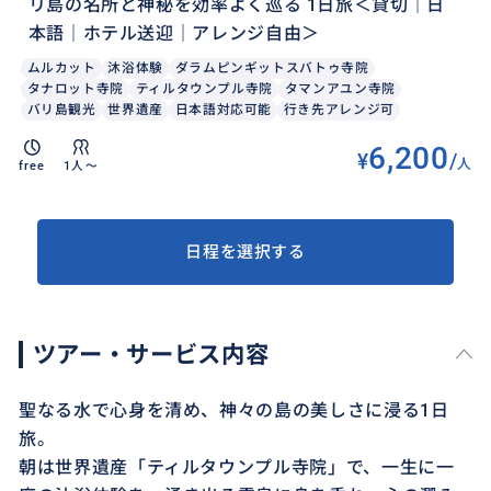
リ島の名所と神秘を効率よく巡る 1日旅＜貸切｜日
本語｜ホテル送迎｜アレンジ自由＞
ムルカット
沐浴体験
ダラムピンギットスバトゥ寺院
タナロット寺院
ティルタウンプル寺院
タマンアユン寺院
バリ島観光
世界遺産
日本語対応可能
行き先アレンジ可
6,200
¥
/
人
free
1人〜
日程を選択する
ツアー・サービス内容
聖なる水で心身を清め、神々の島の美しさに浸る1日
旅。
朝は世界遺産「ティルタウンプル寺院」で、一生に一