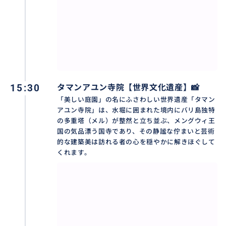
15:30
タマンアユン寺院【世界文化遺産】📸
「美しい庭園」の名にふさわしい世界遺産「タマン
アユン寺院」は、水堀に囲まれた境内にバリ島独特
の多重塔（メル）が整然と立ち並ぶ、メングウィ王
国の気品漂う国寺であり、その静謐な佇まいと芸術
的な建築美は訪れる者の心を穏やかに解きほぐして
くれます。
✨ティルタウンプル寺院での沐浴体験✨
バリ島の人々が千年以上もの間、大切に守り続けてき
た聖なる泉の寺院「ティルタ・ウンプル」。ここで体