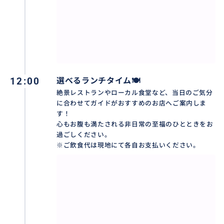
安：車1台につき500円〜1,000円程度）など
❖ 送迎対象エリア：
バリ島の空港、ヌサドゥア、ベノア、ジンバラン、ク
タ、レギャン、スミニャック、クロボカン、チャング
ー、サヌール、ウブド。
その他の地域はお問い合わせください。
12:00
選べるランチタイム🍽️
❖ 集合場所：ご宿泊ホテルのロビー（ロビーがない場
絶景レストランやローカル食堂など、当日のご気分
合はエントランス）
に合わせてガイドがおすすめのお店へご案内しま
❖ 必要な持ち物：沐浴用濡れてもよい白のTシャツ/着
す！
替え。
心もお腹も満たされる非日常の至福のひとときをお
歩きやすい靴、寺院用の羽織りもの、カメラ/スマート
過ごしください。
※ご飲食代は現地にて各自お支払いください。
フォン、日焼け止め、虫よけスプレー、飲み水、イン
ドネシアルピア現金があれば便利です。
❖ 催行日： 毎日（バリ島の新年「ニュピ」とその前後
を除く）
❖ 最少催行人数： 1名様