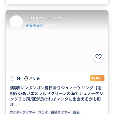
カリスマバリツアー
4.6
(98件)
相乗り
バリ島
IDN
満喫‼️レンボンガン島日帰りシュノーケリング【透
明度の高いエメラルドグリーンの海でシュノーケリ
ング３ヵ所/運が良ければマンタに出会えるかも‼】
オ...
アクティブツアー
マンタ
日帰りツアー
離島