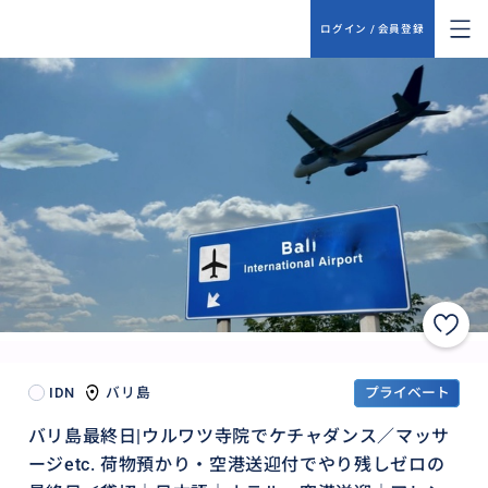
ログイン / 会員登録
IDN
バリ島
プライベート
バリ島最終日|ウルワツ寺院でケチャダンス／マッサ
ージetc. 荷物預かり・空港送迎付でやり残しゼロの