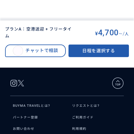
プランA：空港送迎 + フリータイ
4,700
¥
~/
人
ム
BUYMA TRAVEL
>
バリ島オプショナルツアー
>
バリ島最終日|ウルワツ寺院でケチャダンス／マッサージetc. 荷物預かり・空
チャットで相談
日程を選択する
港送迎付でやり残しゼロの最終日＜貸切｜日本語｜ホテル→空港送迎｜アレ
ンジ自由＞
BUYMA TRAVELとは?
リクエストとは?
パートナー登録
ご利用ガイド
お問い合わせ
利用規約