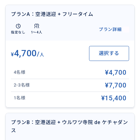
※渋滞や宗教行事による遅延が生じた場合、フライト
の補償は致しかねます。ガイドが最適なルートを走行
プランA：空港送迎 + フリータイム
しますが、安全のため出発3時間前には空港へ到着でき
るよう、余裕を持った計画をお勧めします。
プラン詳細
指定なし
1〜4人
❖ 所要時間：6-10時間
❖ 含まれるもの：日本語ガイド兼ドライバー、専用車
4,700
/
選択する
¥
人
チャーター代（ガソリン代）、ホテル送迎（対象エリ
ア内）
¥4,700
4名様
❖ 含まれないもの：各施設への入場料、アクティビテ
ィ代（スイング/ブランコ/舞踊鑑賞料金）、個人的な費
¥7,700
2-3名様
用（お土産、食事代等）、駐車場料金、チップ（目
¥15,400
1名様
安：車1台につき500円〜1,000円程度）など
❖ 送迎対象エリア：
バリ島の空港、ヌサドゥア、ベノア、ジンバラン、ク
プランB：空港送迎 + ウルワツ寺院 de ケチャダン
タ、レギャン、スミニャック、クロボカン、チャング
ス
ー、サヌール、ウブド。
その他の地域はお問い合わせください。