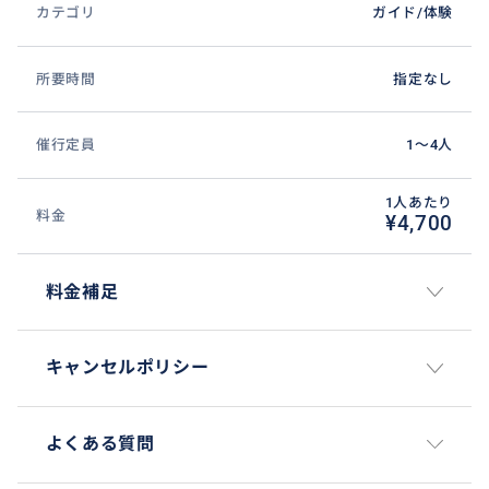
カテゴリ
ガイド/体験
💡 最終日の「自由時間」おすすめ活用術 💡
❖のんびり＆写真：最高の思い出作り📸
所要時間
指定なし
人気ビーチクラブで心地よい音楽と潮風に吹かれた
り、フォトジェニックな街並みで旅のベストショット
を撮影したり。ガイドが穴場へご案内します！️
催行定員
1〜4人
1人あたり
料金
¥4,700
料金補足
キャンセルポリシー
よくある質問