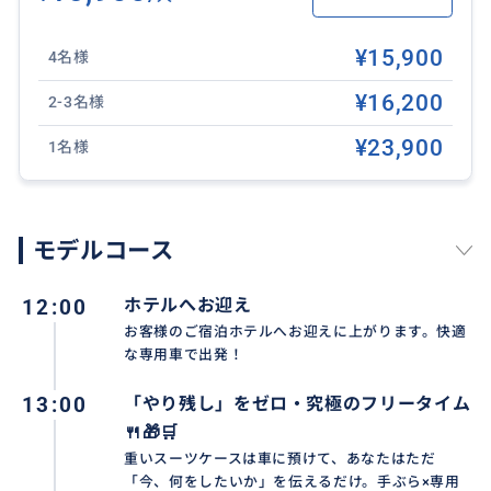
¥15,900
4名様
¥16,200
2-3名様
¥23,900
1名様
モデルコース
💡 最終日の「自由時間」おすすめ活用術 💡
❖グルメ：バリの味を完食🍴
12:00
ホテルへお迎え
地元の人気ワルンで本場のナシチャンプルを味わうも
お客様のご宿泊ホテルへお迎えに上がります。快適
良し、海辺の絶景カフェでトロピカルな時間を過ごす
な専用車で出発！
も良し。最後の一口までバリを満喫！
13:00
「やり残し」をゼロ・究極のフリータイム
🍴🎁🛒
重いスーツケースは車に預けて、あなたはただ
おすすめ
「今、何をしたいか」を伝えるだけ。手ぶら×専用