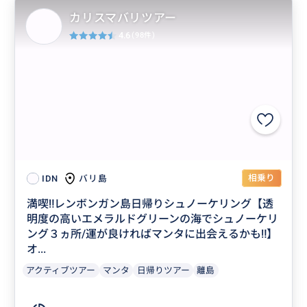
カリスマバリツアー
4.6
(98件)
相乗り
バリ島
IDN
満喫‼️レンボンガン島日帰りシュノーケリング【透
明度の高いエメラルドグリーンの海でシュノーケリ
ング３ヵ所/運が良ければマンタに出会えるかも‼】
オ...
アクティブツアー
マンタ
日帰りツアー
離島