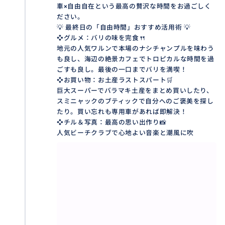
車×自由自在という最高の贅沢な時間をお過ごしく
ださい。
💡 最終日の「自由時間」おすすめ活用術 💡
❖グルメ：バリの味を完食🍴
地元の人気ワルンで本場のナシチャンプルを味わう
も良し、海辺の絶景カフェでトロピカルな時間を過
ごすも良し。最後の一口までバリを満喫！
❖お買い物：お土産ラストスパート🛒
巨大スーパーでバラマキ土産をまとめ買いしたり、
スミニャックのブティックで自分へのご褒美を探し
たり。買い忘れも専用車があれば即解決！
❖チル＆写真：最高の思い出作り📸
人気ビーチクラブで心地よい音楽と潮風に吹
💡 最終日の「自由時間」おすすめ活用術 💡
❖お買い物：お土産ラストスパート🛒
巨大スーパーでバラマキ土産をまとめ買いしたり、ス
ミニャックのブティックで自分へのご褒美を探した