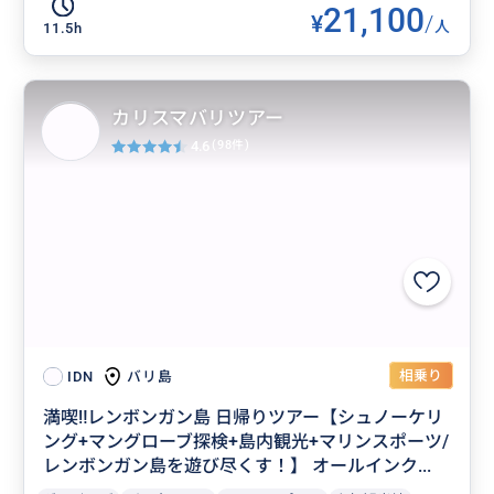
21,100
¥
/
人
11.5h
カリスマバリツアー
4.6
(98件)
相乗り
バリ島
IDN
満喫‼️レンボンガン島 日帰りツアー【シュノーケリ
ング+マングローブ探検+島内観光+マリンスポーツ/
レンボンガン島を遊び尽くす！】 オールインク...