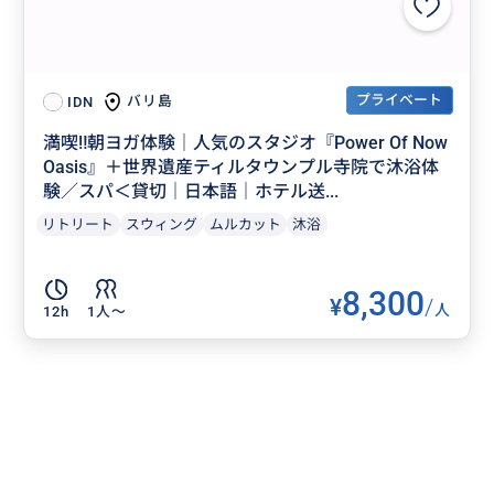
プライベート
バリ島
IDN
満喫‼️朝ヨガ体験｜人気のスタジオ『Power Of Now
Oasis』＋世界遺産ティルタウンプル寺院で沐浴体
験／スパ＜貸切｜日本語｜ホテル送...
リトリート
スウィング
ムルカット
沐浴
8,300
¥
/
人
12h
1人〜