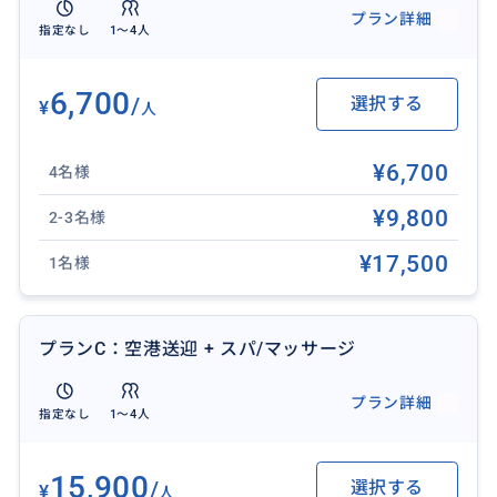
プラン詳細
❖ 集合場所：ご宿泊ホテルのロビー（ロビーがない場
指定なし
1〜4人
合はエントランス）
❖ 歩きやすい靴、寺院用の羽織りもの、カメラ/スマー
6,700
/
選択する
¥
人
トフォン、日焼け止め、虫よけスプレー、飲み水、イ
ンドネシアルピア現金があれば便利です。
¥6,700
❖ 催行日： 毎日（バリ島の新年「ニュピ」とその前後
4名様
を除く）
¥9,800
2-3名様
❖ 最少催行人数： 1名様
¥17,500
1名様
おすすめ
プランC：空港送迎 + スパ/マッサージ
プラン詳細
指定なし
1〜4人
15,900
/
選択する
¥
人