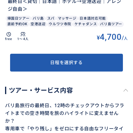
最終日＜貸切｜日本語｜ホテル→空港送迎｜アレン
ジ自由＞
帰国日ツアー
バリ島
スパ
マッサージ
日本語対応可能
直前予約OK
空港送迎
ウルワツ寺院
ケチャダンス
バリ島ツアー
4,700
¥
/
人
free
1〜4人
日程を選択する
ツアー・サービス内容
バリ島旅行の最終日、12時のチェックアウトからフラ
イトまでの空き時間を旅のハイライトに変えません
か？
専用車で「やり残し」をゼロにする自由なフリータイ