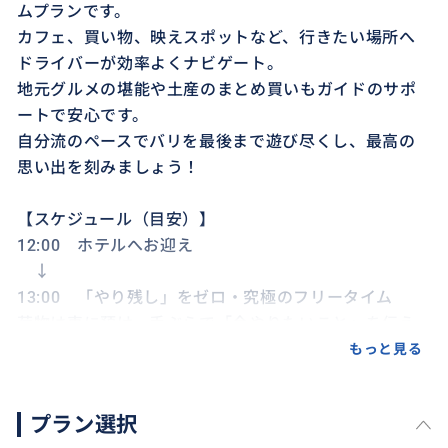
ムプランです。
カフェ、買い物、映えスポットなど、行きたい場所へ
ドライバーが効率よくナビゲート。
地元グルメの堪能や土産のまとめ買いもガイドのサポ
ートで安心です。
自分流のペースでバリを最後まで遊び尽くし、最高の
思い出を刻みましょう！
【スケジュール（目安）】
12:00 ホテルへお迎え
↓
13:00 「やり残し」をゼロ・究極のフリータイム
荷物は車に預け、手ぶらで「今やりたいこと」を伝え
るだけ。専用車で自由自在に、最後の贅沢な時間をお
もっと見る
楽しみください。
↓
プラン選択
～22:00 空港到着