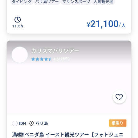
ダイビング
バリ島ツアー
マリンスポーツ
人気観光地
21,100
¥
/
人
11.5h
カリスマバリツアー
4.6
(98件)
相乗り
バリ島
IDN
満喫‼️ペニダ島 イースト観光ツアー【フォトジェニ