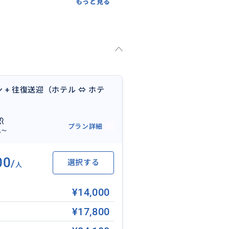
もっと見る
スパの中でも特にリピーターが
。
 + 往復送迎（ホテル ⇔ ホテ
、そこには日常を忘れさせてく
が守られた完全個室で行われるた
プラン詳細
できるのが最大の魅力です。
人〜
熟練のプロフェッショナルばか
ジは、絶妙な圧で旅の疲れを芯か
00
/
選択する
人
滞の心配を最小限に抑えつつ、
¥14,000
¥17,800