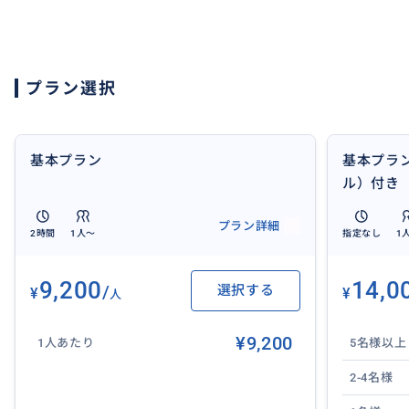
・グリーンティー・ボディスクラブ
・ワイン・フラワーバス
IDR 1,350,000（約12,000）→ 9,200円（23％OFF）
プラン選択
【スパインフォメーション】
バリ島で長年愛され続けているオーキッドスパは、数ある
多く、その評判の高さから予約が絶えない老舗の名店です
基本プラン
基本プラン
南国情緒あふれる緑豊かな敷地内に一歩足を踏み入れれば
ル）付き
れる静寂の時間が流れており、施術はすべてプライベート
プラン詳細
め、周りの目を気にせず自分だけの至福のひとときに没頭
2時間
1人〜
指定なし
1
在籍するセラピストは全員が厳しいトレーニングを積んだ
りで、その確かな技術による伝統的なバリニーズマッサー
9,200
14,0
/
選択する
¥
¥
ら解きほぐすと口コミでも絶賛されています。
人
空港まで車ですぐの好立地にあるオーキッドスパなら、渋
¥9,200
出発の直前までバリ島を満喫できます。
1人あたり
5名様以上
2-4名様
クタ店（Bali Orchid Kuta）