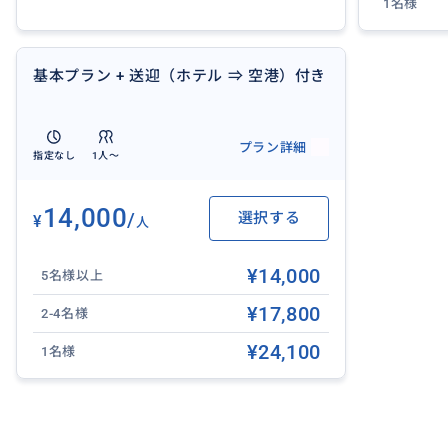
JI. By Pass Ngurah Rai Suwung Kauh No. 108, Pemogan, 
1名様
asar, Bali 40115
毎日: 10:00 - 22:00
Google map:
基本プラン + 送迎（ホテル ⇒ 空港）付き
https://maps.app.goo.gl/nfjmzybheHsrqHwt9
プラン詳細
ヌサドゥア店（Royal Orchid Spa）
指定なし
1人〜
JI. Pratama Jl. Nusa Dua, Benoa, Kec. Kuta Sel., Kabupa
毎日: 10:00 - 21:00
14,000
/
選択する
¥
人
Google map:
https://maps.app.goo.gl/cQeFwxqYSbynxMEu6
¥14,000
5名様以上
❖ 所要時間：2時間
¥17,800
2-4名様
❖ 含まれるもの：スパパッケージ料金、個室、シャワー、
¥24,100
❖ 含まれないもの：送迎、チップなど
1名様
❖ 「ホテル往復」または「ホテル迎え・空港送り」プラン
❖ 夕方〜夜は特に混み合います。直前は予約が取れないこ
申し込みください。