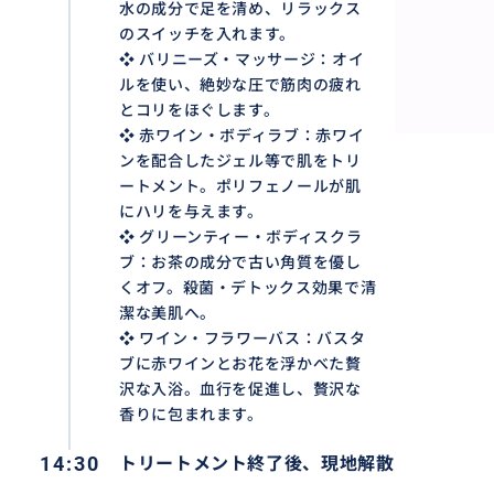
水の成分で足を清め、リラックス
のスイッチを入れます。
❖ バリニーズ・マッサージ：オイ
ルを使い、絶妙な圧で筋肉の疲れ
とコリをほぐします。
❖ 赤ワイン・ボディラブ：赤ワイ
ンを配合したジェル等で肌をトリ
ートメント。ポリフェノールが肌
にハリを与えます。
❖ グリーンティー・ボディスクラ
ブ：お茶の成分で古い角質を優し
くオフ。殺菌・デトックス効果で清
潔な美肌へ。
❖ ワイン・フラワーバス：バスタ
✨120分の美肌集中ケア｜ワインと緑茶の抗酸化パワー。
ブに赤ワインとお花を浮かべた贅
ミネラルたっぷりの足浴から始まり、熟練のバリニーズマ
沢な入浴。血行を促進し、贅沢な
続いて、エイジングケアに嬉しい赤ワインのボディラブと
香りに包まれます。
ティースクラブのダブルケアで、全身を丁寧にトリートメ
14:30
トリートメント終了後、現地解散
そして最後は、赤ワインを贅沢に使ったフラワーバスへ。