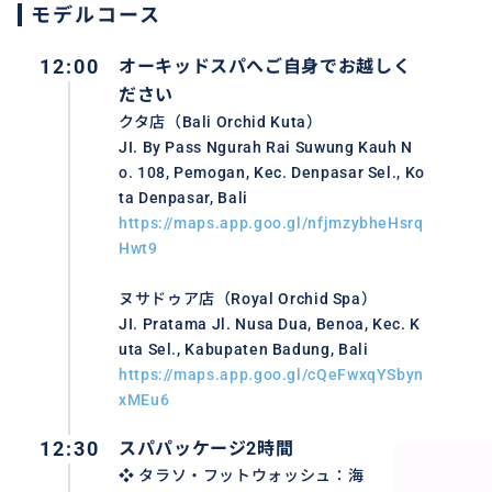
❖ 基本は2〜3名1室です。1名1室希望は追加料金で承りま
モデルコース
❖ 16歳以上からご利用いただけます。
❖ 遅刻された場合、施術時間の短縮やご案内不可となる場
12:00
オーキッドスパへご自身でお越しく
❖ 妊娠中、持病、アレルギーがある方は必ず事前にご相談
ださい
❖ 催行日： 毎日（バリ島の新年「ニュピ」とその前後を
クタ店（Bali Orchid Kuta）
❖ 最少催行人数： 1名様
JI. By Pass Ngurah Rai Suwung Kauh N
o. 108, Pemogan, Kec. Denpasar Sel., Ko
ta Denpasar, Bali
https://maps.app.goo.gl/nfjmzybheHsrq
Hwt9
おすすめ
ヌサドゥア店（Royal Orchid Spa）
JI. Pratama Jl. Nusa Dua, Benoa, Kec. K
uta Sel., Kabupaten Badung, Bali
https://maps.app.goo.gl/cQeFwxqYSbyn
xMEu6
12:30
スパパッケージ2時間
❖ タラソ・フットウォッシュ：海