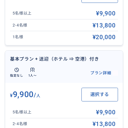
バリ島を満喫できます。
¥9,900
5名様以上
クタ店（Bali Orchid Kuta）
¥13,800
2-4名様
JI. By Pass Ngurah Rai Suwung Kauh No. 108, Pemo
¥20,000
gan, Kec. Denpasar Sel., Kota Denpasar, Bali 40115
1名様
毎日: 10:00 - 22:00
Google map:
基本プラン + 送迎（ホテル ⇒ 空港）付き
https://maps.app.goo.gl/nfjmzybheHsrqHwt9
プラン詳細
ヌサドゥア店（Royal Orchid Spa）
指定なし
1人〜
JI. Pratama Jl. Nusa Dua, Benoa, Kec. Kuta Sel., Kab
upaten Badung, Bali 80363
9,900
/
選択する
¥
人
毎日: 10:00 - 21:00
Google map:
https://maps.app.goo.gl/cQeFwxqYSbynxMEu6
¥9,900
5名様以上
¥13,800
2-4名様
❖ 所要時間：2時間