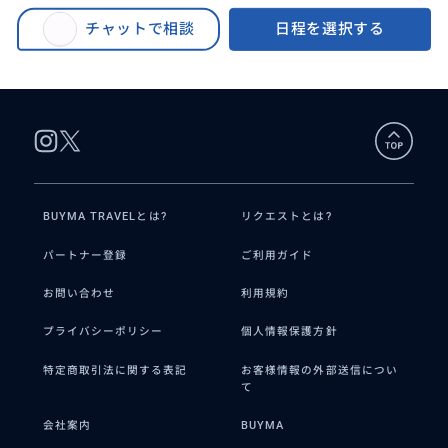
BUYMA TRAVEL
>
バリ島オプショナルツアー
>
満喫‼️バリオーキッドスパ（BALI ORCHID SPA）2時間パッケージ【アロエ＆
チャットで相談
日程を選択する
ハニーでとろける潤い、美肌リカバリーパッケージ】完全個室｜クタ・ヌサ
ドゥア｜ホテルお迎え・空港送りオプションあり
BUYMA TRAVELとは?
リクエストとは?
パートナー登録
ご利用ガイド
お問い合わせ
利用規約
プライバシーポリシー
個人情報保護方針
特定商取引法に関する表記
お客様情報の外部送信につい
て
会社案内
BUYMA