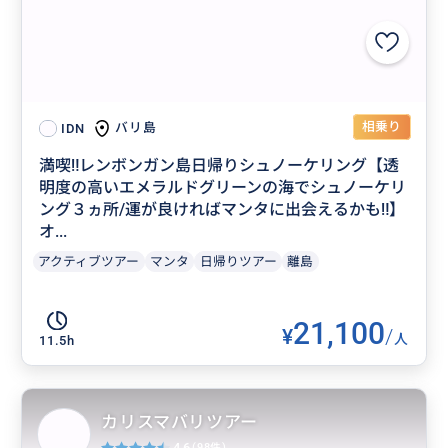
相乗り
バリ島
IDN
満喫‼️レンボンガン島日帰りシュノーケリング【透
明度の高いエメラルドグリーンの海でシュノーケリ
ング３ヵ所/運が良ければマンタに出会えるかも‼】
オ...
アクティブツアー
マンタ
日帰りツアー
離島
21,100
¥
/
人
11.5h
カリスマバリツアー
4.6
(98件)