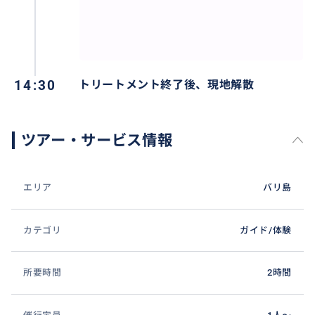
✨アロエと蜂蜜の極上トリートメント✨
タラソフットウォッシュで足を清め、熟練のセラピス
トによるマッサージで深いリラックスへ。続いて、新
14:30
トリートメント終了後、現地解散
鮮なアロエベラジェリーと栄養豊富な蜂蜜を使い、全
身を優しく包み込みます。自然の香りに包まれながら
行うトリートメントは、まるでお肌が深呼吸するよう
ツアー・サービス情報
な心地よさ。最後は憧れのフラワーバスに浸かり、お
姫様気分でリフレッシュ。たった2時間で、指先までし
っとりと潤い、心身ともに健やかな輝きを取り戻せま
エリア
バリ島
す。
カテゴリ
ガイド/体験
所要時間
2時間