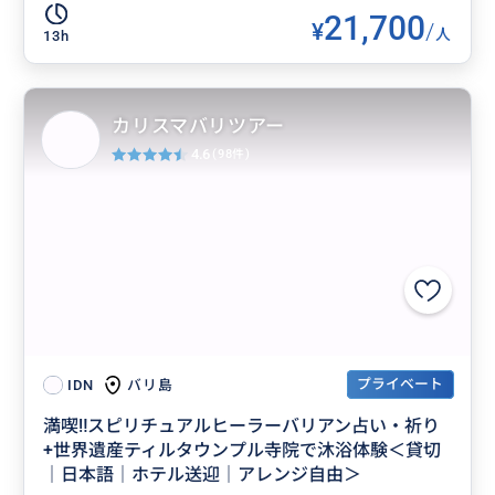
21,700
¥
/
人
13h
カリスマバリツアー
4.6
(98件)
プライベート
バリ島
IDN
満喫‼️スピリチュアルヒーラーバリアン占い・祈り
+世界遺産ティルタウンプル寺院で沐浴体験＜貸切
｜日本語｜ホテル送迎｜アレンジ自由＞