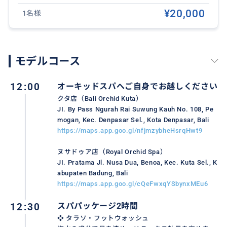
❖ 含まれるもの：スパパッケージ料金、個室、シャワ
¥20,000
1名様
ー、タオル、アメニティ
❖ 含まれないもの：送迎、チップなど
❖ 「ホテル往復」または「ホテル迎え・空港送り」プ
モデルコース
ランもあります。
❖ 夕方〜夜は特に混み合います。直前は予約が取れな
12:00
オーキッドスパへご自身でお越しください
いことが多いため、余裕を持ってお申し込みくださ
クタ店（Bali Orchid Kuta）
い。
JI. By Pass Ngurah Rai Suwung Kauh No. 108, Pe
❖ 基本は2〜3名1室です。1名1室希望は追加料金で承
mogan, Kec. Denpasar Sel., Kota Denpasar, Bali
ります。
https://maps.app.goo.gl/nfjmzybheHsrqHwt9
❖ 16歳以上からご利用いただけます。
ヌサドゥア店（Royal Orchid Spa）
❖ 遅刻された場合、施術時間の短縮やご案内不可とな
JI. Pratama Jl. Nusa Dua, Benoa, Kec. Kuta Sel., K
る場合がございます。
abupaten Badung, Bali
❖ 妊娠中、持病、アレルギーがある方は必ず事前にご
https://maps.app.goo.gl/cQeFwxqYSbynxMEu6
相談ください。
12:30
スパパッケージ2時間
❖ 催行日： 毎日（バリ島の新年「ニュピ」とその前後
❖ タラソ・フットウォッシュ
を除く）