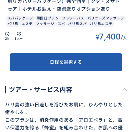
肌リカバリーパッケージ】完全個室｜クタ・ヌサド
ゥア｜ホテルお迎え・空港送りオプションあり
スパパッケージ
帰国日プラン
フラワーバス
バリニーズマッサージ
バリ島
エステ
マッサージ
スパ
バリ島スパ
バリ島エステ
7,400
¥
/
人
2h
1人〜
日程を選択する
ツアー・サービス内容
バリ島の強い日差しを浴びたお肌に、ひんやりとした
癒やしを。
このプランは、消炎作用のある「アロエベラ」と、高
い保湿力を誇る「蜂蜜」を組み合わせた、お肌への優