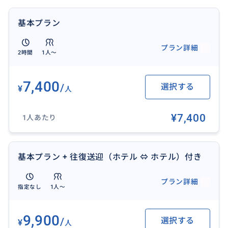
IDR 900,000（約8,000）→ 7,400円（7％OFF）
基本プラン
【スパインフォメーション】
バリ島で長年愛され続けているオーキッドスパは、数
プラン詳細
2時間
1人〜
あるスパの中でも特にリピーターが多く、その評判の
高さから予約が絶えない老舗の名店です。
南国情緒あふれる緑豊かな敷地内に一歩足を踏み入れ
7,400
/
選択する
¥
人
れば、そこには日常を忘れさせてくれる静寂の時間が
流れており、施術はすべてプライベートが守られた完全
¥7,400
1人あたり
個室で行われるため、周りの目を気にせず自分だけの
至福のひとときに没頭できるのが最大の魅力です。
在籍するセラピストは全員が厳しいトレーニングを積
基本プラン + 往復送迎（ホテル ⇔ ホテル）付き
んだ熟練のプロフェッショナルばかりで、その確かな
技術による伝統的なバリニーズマッサージは、絶妙な
プラン詳細
圧で旅の疲れを芯から解きほぐすと口コミでも絶賛さ
指定なし
1人〜
れています。
空港まで車ですぐの好立地にあるオーキッドスパな
9,900
/
選択する
¥
人
ら、渋滞の心配を最小限に抑えつつ、出発の直前まで