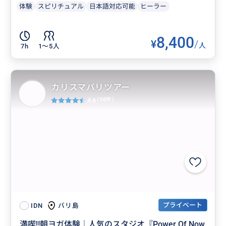
体験
スピリチュアル
日本語対応可能
ヒーラー
8,400
¥
/
人
7h
1〜5人
カリスマバリツアー
4.6
(98件)
プライベート
バリ島
IDN
満喫‼️朝ヨガ体験｜人気のスタジオ『Power Of Now