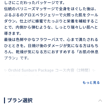
しさにこだわったパッケージです。
伝統のバリニーズマッサージで全身をほぐした後は、
ぷるぷるのアロエベラジェリーで火照った肌をクール
ダウン。仕上げに蜂蜜でたっぷりと栄養を補給するこ
とで、内側から弾むような、しっとり瑞々しい肌へと
導きます。
最後は色鮮やかなフラワーバスで、心まで満たされる
ひとときを。日焼け後のダメージが気になる方はもち
ろん、乾燥が気になる方におすすめする「お肌の休息
プラン」です。
✨ Orchid Sunburn Package コース内容（2時間）✨
・タラソ・フットウォッシュ
・バリニーズ・マッサージ
もっと見る
・アロエベラ・ジェリーラブ
・ハニー・モイスチャライザー
プラン選択
・フラワーバス