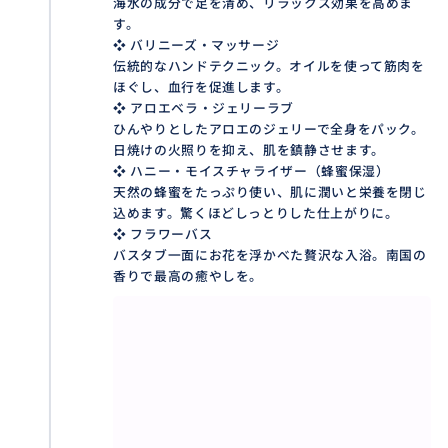
海水の成分で足を清め、リラックス効果を高めま
❖ 最少催行人数： 1名様
す。
❖ バリニーズ・マッサージ
伝統的なハンドテクニック。オイルを使って筋肉を
ほぐし、血行を促進します。
❖ アロエベラ・ジェリーラブ
おすすめ
ひんやりとしたアロエのジェリーで全身をパック。
日焼けの火照りを抑え、肌を鎮静させます。
❖ ハニー・モイスチャライザー（蜂蜜保湿）
天然の蜂蜜をたっぷり使い、肌に潤いと栄養を閉じ
込めます。驚くほどしっとりした仕上がりに。
❖ フラワーバス
バスタブ一面にお花を浮かべた贅沢な入浴。南国の
香りで最高の癒やしを。