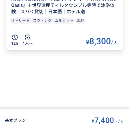
Oasis』＋世界遺産ティルタウンプル寺院で沐浴体
験／スパ＜貸切｜日本語｜ホテル送...
リトリート
スウィング
ムルカット
沐浴
8,300
¥
/
人
12h
1人〜
7,400
基本プラン
¥
~/
人