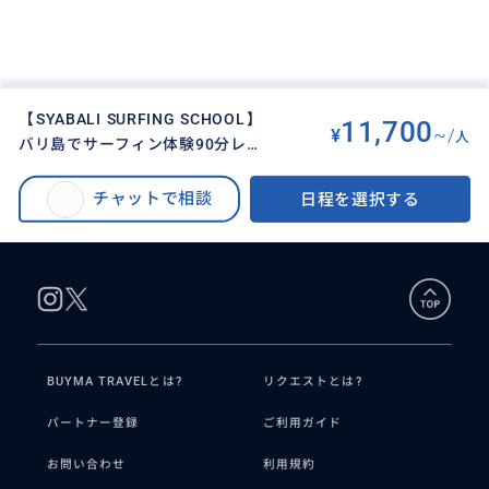
【SYABALI SURFING SCHOOL】
11,700
¥
~/
人
バリ島でサーフィン体験90分レッ
BUYMA TRAVEL
>
バリ島オプショナルツアー
>
スン インドネシア政府公認日本人
【SYABALI SURFING SCHOOL】 バリ島でサーフィン体験90分レッスン イ
インストラクター『SHIGE』が対
チャットで相談
日程を選択する
ンドネシア政府公認日本人インストラクター『SHIGE』が対応
応
BUYMA TRAVELとは?
リクエストとは?
パートナー登録
ご利用ガイド
お問い合わせ
利用規約