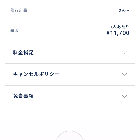
催行定員
2人〜
『波に乗る』感覚を経験します。
1人あたり
アシスタントスタッフとして『プロライフガードチー
料金
¥11,700
ム』が補助します。
料金補足
おすすめ
キャンセルポリシー
免責事項