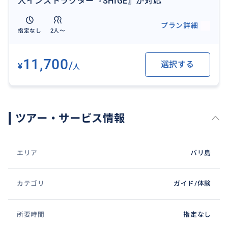
人インストラクター『SHIGE』が対応
もちろん、『波に乗るイメージ』をしっかりつけてか
プラン詳細
ら海に入ります。
指定なし
2人〜
11,700
/
選択する
¥
人
おすすめ
ツアー・サービス情報
エリア
バリ島
カテゴリ
ガイド/体験
所要時間
指定なし