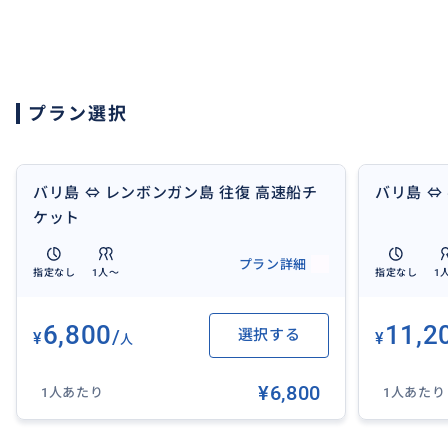
✨バリ島 ⇒ レンボンガン島✨
ホテルお迎え サヌール港発 レンボンガン着
①便 07:00 09:30 10:00
②便 12:00 13:30 14:00
プラン選択
③便 14:30 17:00 17:30
ホテルお迎え スランガン港発 レンボンガン着
④便 07:00 09:00 09:30
バリ島 ⇔ レンボンガン島 往復 高速船チ
バリ島 ⇔
ケット
✨レンボンガン島 ⇒ バリ島✨
プラン詳細
レンボンガン発 サヌール港着 ホテル到着予定
指定なし
1人〜
指定なし
1
⑤便 08:30 09:00 11:00
⑥便 12:30 13:00 15:00
6,800
11,2
/
選択する
¥
¥
⑦便 16:00 16:30 18:00
人
¥6,800
レンボンガン発 スランガン港着 ホテル到着予定
1人あたり
1人あたり
⑧便 16:10 16:40 18:30