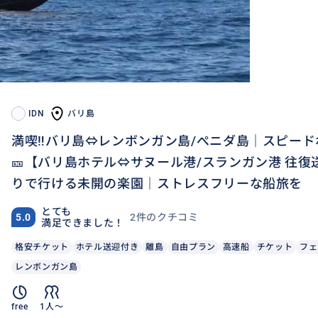
IDN
バリ島
満喫‼️バリ島⇔レンボンガン島/ぺニダ島｜スピー
🎫【バリ島ホテル⇔サヌール港/スランガン港 往
りで行ける未開の楽園｜ストレスフリーな船旅を
とても
2件のクチコミ
5.0
満足できました！
格安チケット
ホテル送迎付き
離島
自由プラン
高速船
チケット
フェ
レンボンガン島
free
1人〜