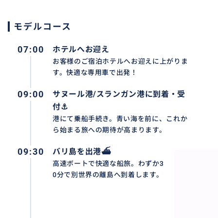
✨ 効率よく満喫した旅を ✨
お客様のホテルへ往復送迎。
モデルコース
お迎えホテルとお送りホテルは違ってもOK！また空港送迎
ホテル移動日を利用してツアーに参加。貴重な旅の時間を
07:00
ホテルへお迎え
※注意事項をご覧ください
お客様のご宿泊ホテルへお迎えに上がりま
す。快適な専用車で出発！
【スケジュール（例）】
09:00
07:00-07:30 ホテルへお迎え
サヌール港/スランガン港に到着・受
↓
付⚓
08:30-09:00 サヌール港/スランガン港（バリ島）に到
港にて乗船手続き。青い海を前に、これか
↓
ら始まる旅への期待が高まります。
09:30 バリ島を出港
09:30
バリ島を出港⛴️
高速ボートで快適な30分間の船旅。
高速ボートで快適な船旅。わずか3
↓
0分で別世界の離島へ到着します。
10:00 レンボンガン島に上陸
↓
レンボンガン島を自由にエンジョイ♪
↓