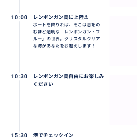
16:00 レンボンガン島を出港
↓
10:00
レンボンガン島に上陸⚓
16:30 バリ島に到着
ボートを降りれば、そこは息をの
↓
むほど透明な「レンボンガン・ブ
18:00-19:00 ホテル到着
ルー」の世界。クリスタルクリア
※交通状況により、到着・帰着時間が前後する場合がござ
な海があなたをお迎えします！
❖ 含まれるもの：離島 ↔ バリ島高速船往復チケット/バリ
車
❖ 含まれないもの：レンボンガン島入島税
10:30
レンボンガン島自由にお楽しみ
❖ 送迎対象エリア：
ください
クタ、スミニャック、チャングー、ジンバラン、ヌサドゥ
その他の地域はお問い合わせください。
❖ 集合場所：ご宿泊ホテルのロビー（ロビーがない場合は
❖ バリ島ホテルお迎え：ご参加の前日に改めてご連絡させ
❖ 時刻変更；運行時刻は天候等の理由により、予告なしに
❖ 帰りの便の確認；出航時刻の30分までには必ず港の受
15:30
港でチェックイン
チェックインに間に合わない場合、チケットが失効し乗船