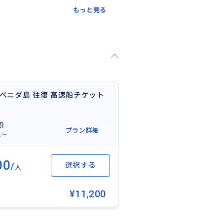
もっと見る
 ぺニダ島 往復 高速船チケット
プラン詳細
人〜
00
/
選択する
人
¥11,200