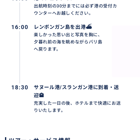
出航時刻の30分までには必ず港の受付カ
りの便のチェックイン場所と時間を事前によくご確認くだ
ウンターへお越しください。
❖ お荷物の管理：大きな荷物（スーツケース等）は船内に
ご自身で管理してください。
16:00
レンボンガン島を出港⛴️
❖ 税金： 離島への入島時に、自治体が徴収する「入域税
楽しかった思い出と写真を胸に、
まれておりません。現地で現金（ルピア）でお支払いお願
夕暮れ前の海を眺めながらバリ島
❖ 当社都合による欠航の場合、チケット代金は全額払い戻
へ戻ります。
までの交通費や宿泊費等の補償は致しかねますのでご了承
❖ 催行日： 毎日（バリ島の新年「ニュピ」とその前後、
❖ 最少催行人数： 1名様
👇その他の人気ツアーはこちらからチェック!
18:30
サヌール港/スランガン港に到着・送
満喫‼️レンボンガン島 日帰りツアー
迎🏨
https://travel.buyma.com/service/a020299/ic0101042
充実した一日の後、ホテルまで快適にお送
りいたします。
満喫‼️レンボンガン島日帰りシュノーケリング
https://travel.buyma.com/service/a020299/ic0101042