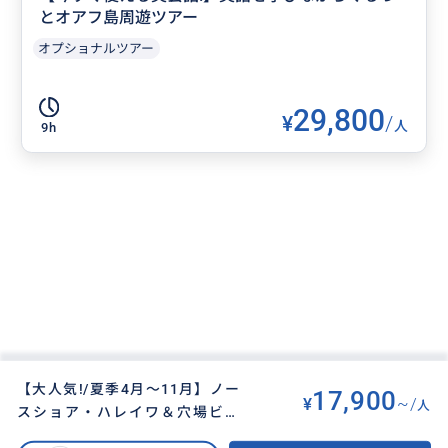
とオアフ島周遊ツアー
オプショナルツアー
29,800
¥
/
人
9h
【大人気!/夏季4月〜11月】ノー
17,900
¥
~/
人
スショア・ハレイワ＆穴場ビー
BUYMA TRAVEL
>
オアフ島オプショナルツアー
>
チ・シャークスコーブ／日本語ガ