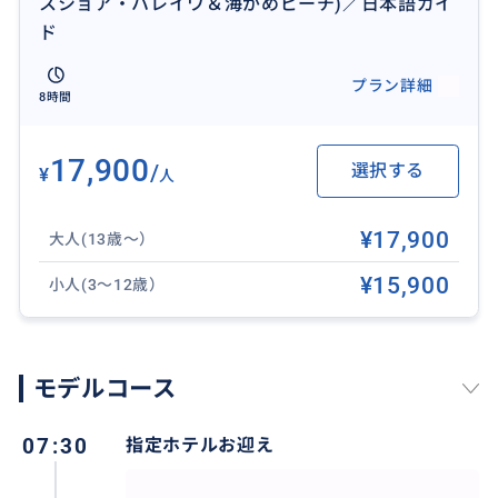
スショア・ハレイワ＆海がめビーチ)／日本語ガイ
③7:20
ド
ヒルトンハワイアンビレッジ
※ヒルトングランドアイランダー1階団体バス乗り場
プラン詳細
8時間
④7:25
旧DFS Tギャラリア免税店
17,900
※ロイヤルハワイアン通り側出入口前(トロリー乗り
/
選択する
¥
人
場）
⑤7:30
¥17,900
大人(13歳〜）
ハイアットリージェンシーワイキキ
¥15,900
※コア通り出入口前(車寄せのない出入口)
小人(3〜12歳）
⑥7:35
ワイキキ・ビーチ・マリオット
※パオアカラニ通り側出入口前
モデルコース
07:30
指定ホテルお迎え
おすすめ