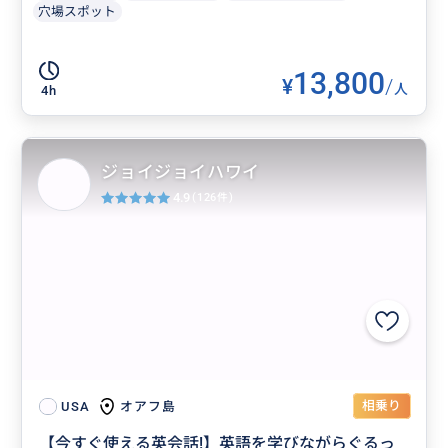
穴場スポット
13,800
¥
/
人
4h
ジョイジョイハワイ
4.9
(126件)
相乗り
オアフ島
USA
【今すぐ使える英会話!】英語を学びながらぐるっ