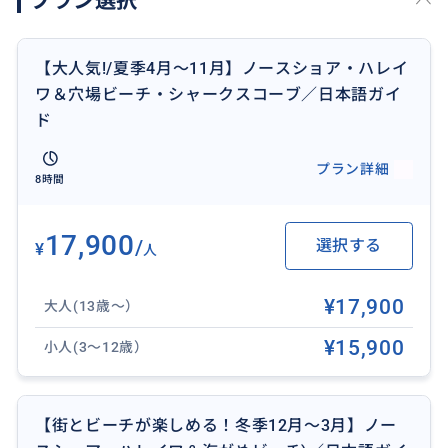
プラン選択
隣にはスーパーマーケットもありますので大変便利で
す。
【大人気!/夏季4月〜11月】ノースショア・ハレイ
♦︎ハレイワ
ワ＆穴場ビーチ・シャークスコーブ／日本語ガイ
のんびりしたノスタルジックな街並みが広がるハレイ
ド
ワはオアフ島では絶対に外せない観光スポット。ハレ
イワ限定商品やオリジナルアイテムが揃うショップ
プラン詳細
8時間
や、ガーリックシュリンプ、シェイブアイス、フリフ
リチキンなど名物グルメも人気。ワイキキとは違った
楽しみ方ができます。
17,900
/
選択する
¥
人
♦︎集合時間/ワイキキ指定ホテル
¥17,900
大人(13歳〜）
①7:15
アラモアナホテル
¥15,900
小人(3〜12歳）
※マフコナ通り側出入口前(階段の下)
②7:15
プリンスワイキキ
【街とビーチが楽しめる！冬季12月〜3月】ノー
※海側出入口