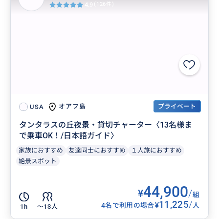
4.9
(126件)
プライベート
オアフ島
USA
タンタラスの丘夜景・貸切チャーター〈13名様ま
で乗車OK！/日本語ガイド〉
家族におすすめ
友達同士におすすめ
１人旅におすすめ
絶景スポット
44,900
¥
/
組
11,225
/
¥
4名で利用の場合
人
1h
〜13人