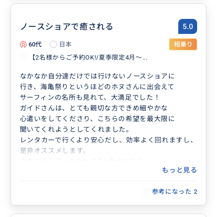
ノースショアで癒される
5.0
60代
日本
相乗り
【2名様からご予約OK!/夏季限定4月〜...
なかなか自分達だけでは行けないノースショアに
行き、海亀祭りというほどのホヌさんに出会えて
サーフィンの名所も見れて、大満足でした！
ガイドさんは、とても親切な方できめ細やかな
心遣いをしてくださり、こちらの希望を最大限に
聞いてくれようとしてくれました。
レンタカーで行くより安心だし、効率よく回れますし、
是非オススメします。
今までのツアーのなかでも1番かもです。^_^
もっと見る
ミノさん、ありがとうございました。
参考になった
2