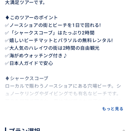
大満足ツアーです。
♦︎このツアーのポイント
✅ノースショアの街とビーチを1日で回れる!
✅「シャークスコーブ」はたっぷり2時間
✅嬉しいビーチマットとパラソルの無料レンタル!
✅大人気のハレイワの街は2時間の自由観光
✅海がめウォッチング付き♪
✅日本人ガイドで安心
♦︎シャークスコーブ
ローカルで賑わうノースショアにある穴場ビーチ。シ
ュノーケリングやダイビングでも有名なビーチです。
周りを岩礁で囲まれ、夏は波が穏やかで深さも大人の
腰ほどなので家族連れも楽しめます。泳げない方でも
もっと見る
キレイな熱帯魚がたくさん見られるスポットです。
ビーチ公園内にはトイレ、シャワーも完備しており近