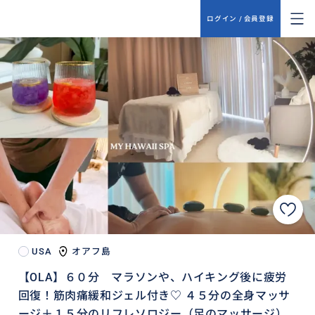
ログイン / 会員登録
USA
オアフ島
【OLA】６０分 マラソンや、ハイキング後に疲労
回復！筋肉痛緩和ジェル付き♡ ４５分の全身マッサ
ージ＋１５分のリフレソロジー（足のマッサージ）