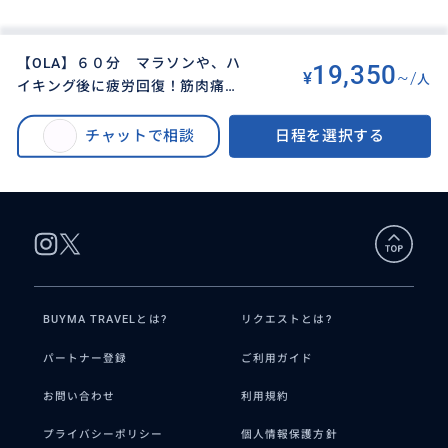
【OLA】６０分 マラソンや、ハ
19,350
¥
~/
人
イキング後に疲労回復！筋肉痛緩
BUYMA TRAVEL
>
オアフ島オプショナルツアー
>
和ジェル付き♡ ４５分の全身マッ
【OLA】６０分 マラソンや、ハイキング後に疲労回復！筋肉痛緩和ジェル
サージ＋１５分のリフレソロジー
チャットで相談
日程を選択する
付き♡ ４５分の全身マッサージ＋１５分のリフレソロジー（足のマッサー
（足のマッサージ）＋筋肉痛緩和
ジ）＋筋肉痛緩和ジェル
ジェル
BUYMA TRAVELとは?
リクエストとは?
パートナー登録
ご利用ガイド
お問い合わせ
利用規約
プライバシーポリシー
個人情報保護方針