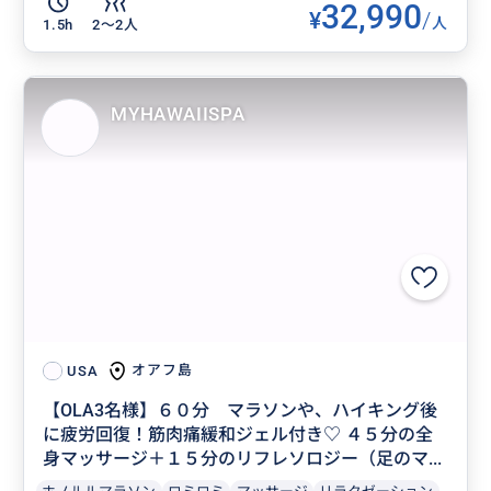
32,990
¥
/
人
1.5h
2〜2人
MYHAWAIISPA
オアフ島
USA
【OLA3名様】６０分 マラソンや、ハイキング後
に疲労回復！筋肉痛緩和ジェル付き♡ ４５分の全
身マッサージ＋１５分のリフレソロジー（足のマ...