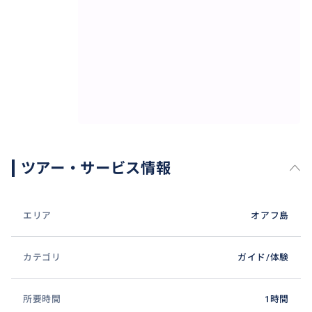
ツアー・サービス情報
エリア
オアフ島
なかなか取れない脚のだるさ、腰など気になる部分に
カテゴリ
ガイド/体験
自筋肉緩和ジェルを塗ってマッサージ！
全身マッサージでも特に足を入念にマッサージするコ
所要時間
1時間
ースです！マラソンやハイキング後にマッサージで筋