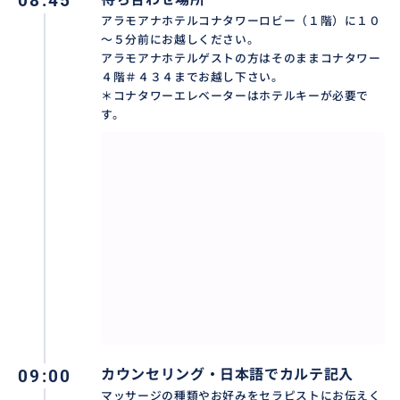
08:45
アラモアナホテルコナタワーロビー（１階）に１０
～５分前にお越しください。
アラモアナホテルゲストの方はそのままコナタワー
４階＃４３４までお越し下さい。
＊コナタワーエレベーターはホテルキーが必要で
す。
プライベートスパなので他のお客様を気にせず自分だ
けの癒しの時間を堪能していただけます。
09:00
カウンセリング・日本語でカルテ記入
マッサージの種類やお好みをセラピストにお伝えく