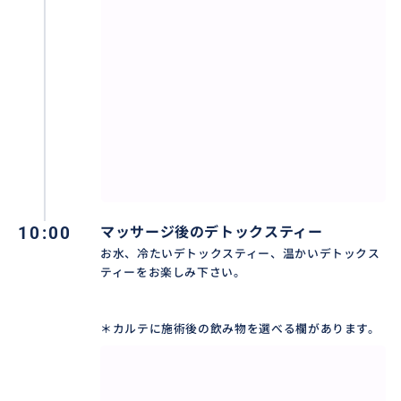
【ロミロミ】医療としても使われていたハワイの伝統
マッサージで
筋肉のコリや疲れをもみほぐして流す。
【指圧コンビネーション】ロミロミに指圧を混ぜたコ
ース。
【スウェディッシュ】優しめのロングストロークで深
いリラクゼーションへ
【リンパ】リンパ管に沿って優しくマッサージ
どのマッサージにもホットストーンを追加できます。
10:00
マッサージ後のデトックスティー
（追加料金＄２０）
お水、冷たいデトックスティー、温かいデトックス
有名ホテルスパで長年トップセラピストとして活躍し
ティーをお楽しみ下さい。
ていたセラピストによる極上のマッサージを提供いた
します。
＊カルテに施術後の飲み物を選べる欄があります。
おすすめ