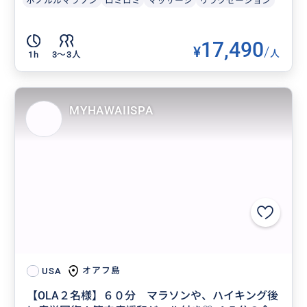
ホノルルマラソン
ロミロミ
マッサージ
リラクゼーション
17,490
¥
/
人
1h
3〜3人
MYHAWAIISPA
オアフ島
USA
【OLA２名様】６０分 マラソンや、ハイキング後