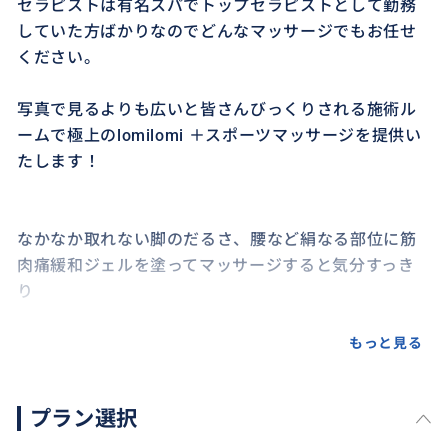
セラピストは有名スパでトップセラピストとして勤務
していた方ばかりなのでどんなマッサージでもお任せ
ください。
写真で見るよりも広いと皆さんびっくりされる施術ル
ームで極上のlomilomi ＋スポーツマッサージを提供い
たします！
なかなか取れない脚のだるさ、腰など絹なる部位に筋
肉痛緩和ジェルを塗ってマッサージすると気分すっき
り
施術後は日替わりのデトックスティーをどうぞ。
もっと見る
プラン選択
【スパインフォメーション】
MY HAWAII SPA