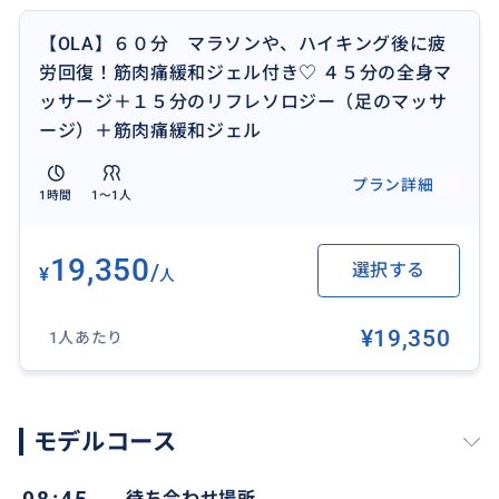
【OLA】６０分 マラソンや、ハイキング後に疲
営業時間：9:00 - 22:00
労回復！筋肉痛緩和ジェル付き♡ ４５分の全身マ
受付時間：9:30-16:00
ッサージ＋１５分のリフレソロジー（足のマッサ
☆当日予約をご希望の方は8087437557までお電話下さ
ージ）＋筋肉痛緩和ジェル
い。
完全予約制ですのでお早目のご予約をお願いいたしま
プラン詳細
1時間
1〜1人
す。
住所：Ala Moana Hotel Kona Tower 4F #434
19,350
/
選択する
¥
人
410 Atkinson Dr Honolulu HI 96814
¥19,350
1人あたり
モデルコース
おすすめ
待ち合わせ場所