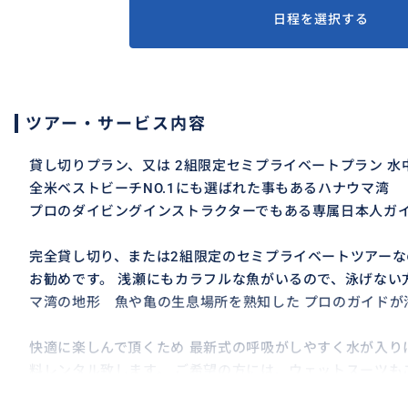
日程を選択する
ツアー・サービス内容
貸し切りプラン、又は 2組限定セミプライベートプラン 水
全米ベストビーチNO.1にも選ばれた事もあるハナウマ湾
プロのダイビングインストラクターでもある専属日本人ガ
完全貸し切り、または2組限定のセミプライベートツアー
お勧めです。 浅瀬にもカラフルな魚がいるので、泳げない
マ湾の地形 魚や亀の生息場所を熟知した プロのガイドが
快適に楽しんで頂くため 最新式の呼吸がしやすく水が入り
料レンタル致します。 ご希望の方には、ウェットスーツも
ノルル市発行の正規のハナウマ湾入園許可証がありますので