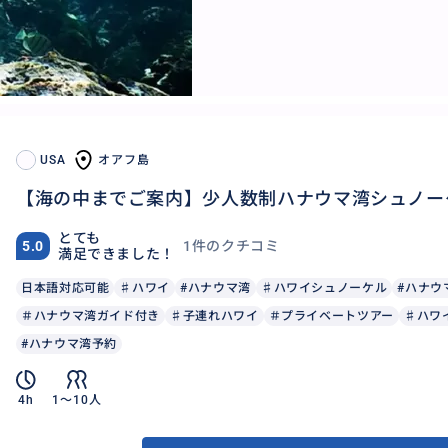
USA
オアフ島
【海の中までご案内】少人数制ハナウマ湾シュノー
とても
1件のクチコミ
5.0
満足できました！
日本語対応可能
♯ハワイ
#ハナウマ湾
♯ハワイシュノーケル
#ハナウ
＃ハナウマ湾ガイド付き
♯子連れハワイ
＃プライベートツアー
♯ハワ
#ハナウマ湾予約
4h
1〜10人