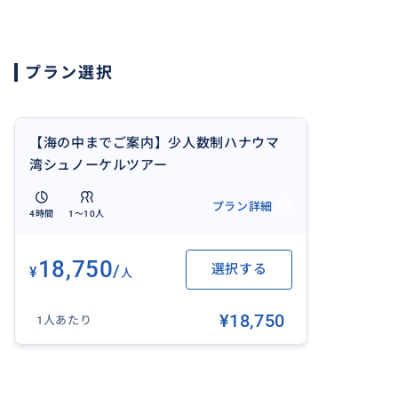
つ事なく優先的に入場出来ます
『このツアーのポイント』
プラン選択
海の中まで専属ガイドがご案内
大人気ハナウマ湾のビーチを事前予約なしで入園出来ます
レッスンとガイド付きなので泳げない方も安心!!
完全貸し切り、又は2組限定のセミプライベートツアー
【海の中までご案内】少人数制ハナウマ
☆スケジュール目安
湾シュノーケルツアー
午前のツアー
プラン詳細
4時間
1〜10人
7:00
ホテル出発(ワイキキ地区)
18,750
/
選択する
¥
7:30
人
ハナウマ湾 到着
¥18,750
ガイド兼インストラクターがレッスン及び海中をガイドし
1人あたり
10:30
ハナウマ湾 出発
11:00～11:15