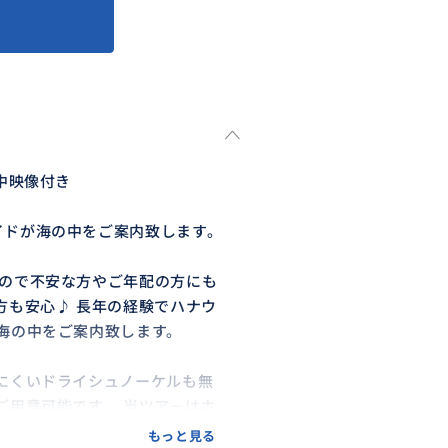
中映像付き
イドが海の中をご案内致します。
なので不安な方やご年配の方にも
方も安心♪ 長年の経験でハナウ
海の中をご案内致します。
にくいドライシュノーケルも無
ご用意可能です。 当ツアーはホ
、事前予約は不要 長い列を待
もっと見る