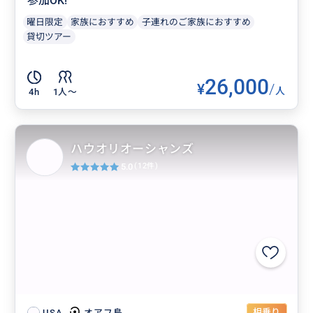
参加OK!
曜日限定
家族におすすめ
子連れのご家族におすすめ
貸切ツアー
26,000
¥
/
人
4h
1人〜
ハウオリオーシャンズ
5.0
(12件)
相乗り
オアフ島
USA