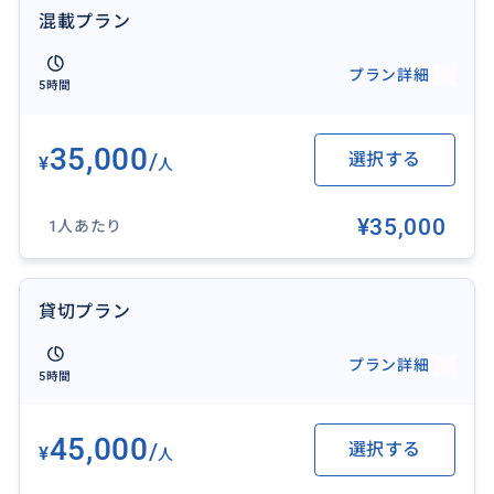
おすすめ
混載プラン
プラン詳細
5時間
35,000
/
選択する
¥
人
¥35,000
1人あたり
貸切プラン
プラン詳細
5時間
完全少人数制！日本人インストラクター１名に対し、
45,000
/
選択する
¥
最大４名様まで！
人