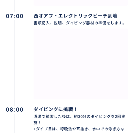
07:00
西オアフ・エレクトリックビーチ到着
書類記入、説明、ダイビング器材の準備をします。
ビーチエントリーだから安心！
砂浜から歩いて海に入るので、だんだんと水深が深く
なっていきます。腰くらいの足がつくところで練習がで
08:00
ダイビングに挑戦！
きるので、初めての方には安心して潜っていただけま
浅瀬で練習した後は、約30分のダイビングを2回実
施！
す。また、船酔いが心配な方にもおすすめです。
1ダイブ目は、呼吸法や耳抜き、水中での泳ぎ方な