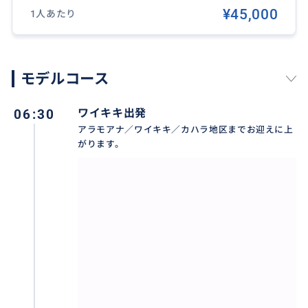
お客様最大４名様に対し、１人のインストラクターが
¥45,000
1人あたり
担当するので、安全・安心にツアーをお楽しみいただ
けます。
経験豊富な日本人インストラクターが、器材の説明か
モデルコース
ら呼吸の練習、水中でのトラブル対処法までわかりや
すく説明します。
06:30
ワイキキ出発
アラモアナ／ワイキキ／カハラ地区までお迎えに上
貸切プランは、皆様のペースに合わせゆっくりと練習
がります。
していきますので、お子様の初ダイビングやブランク
ダイバー、ライセンス取り立ての方にもおすすめで
す！
おすすめ