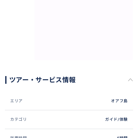
透明度がよく、ウミガメ遭遇率の高いエリアでダイビ
ング！
2ダイブでトータル何匹のウミガメに会えるでしょう
か！？
運が良ければ、イルカやハワイアンモンクシール (アザ
ラシ) にも会えるかも♪
ツアー・サービス情報
エリア
オアフ島
カテゴリ
ガイド/体験