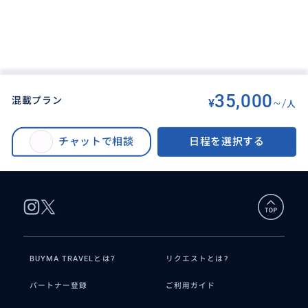
35,000
混載プラン
¥
~/
人
BUYMA TRAVEL
>
オアフ島オプショナルツアー
>
透明度抜群の西オアフ・エレクトリックビーチで体験ダイビング！ライセン
チャットで相談
日程を選択する
ス保持者も参加OK! ＜ビーチ2ダイブ／貸切プラン有＞
BUYMA TRAVELとは?
リクエストとは?
パートナー登録
ご利用ガイド