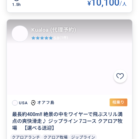
10,100
¥
/
人
1.5h
Kualoa (代理予約)
5.0
(1件)
相乗り
オアフ島
USA
最長約400m!! 絶景の中をワイヤーで飛ぶスリル満
点の爽快滑走♪ ジップライン 7コース クアロア牧
場 【選べる送迎】
クアロアランチ
クアロア牧場
ジップライン