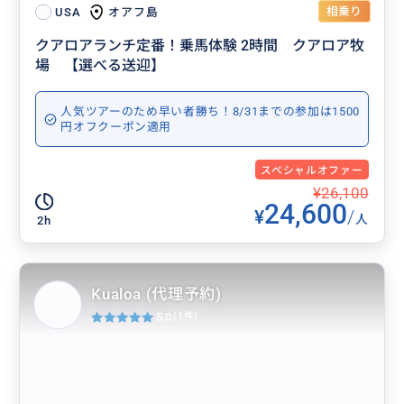
相乗り
オアフ島
USA
クアロアランチ定番！乗馬体験 2時間 クアロア牧
場 【選べる送迎】
人気ツアーのため早い者勝ち！8/31までの参加は1500
円オフクーポン適用
スペシャルオファー
¥26,100
24,600
¥
/
人
2h
Kualoa (代理予約)
5.0
(1件)