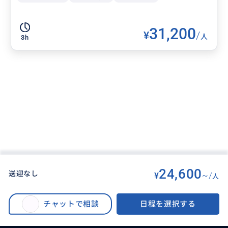
31,200
¥
/
人
3h
24,600
送迎なし
¥
~/
人
BUYMA TRAVEL
>
オアフ島オプショナルツアー
>
クアロアランチ定番！UTVラプター(バギー)ツアー2時間 クアロア牧場【選べ
チャットで相談
日程を選択する
る送迎】