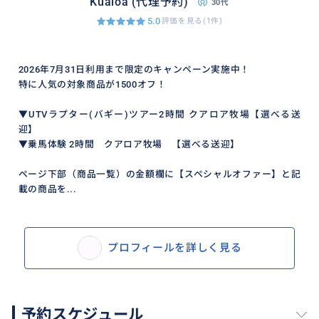
Kualoa (代理予約)
30代
5.0
評価を見る(1件)
2026年7月31日利用まで限定のキャンペーン実施中！
特に人気の対象商品が1500オフ！
▼UTVラプター(バギー)ツアー2時間 クアロア牧場【選べる送
迎】
▼乗馬体験 2時間 クアロア牧場 【選べる送迎】
ページ下部（商品一覧）の金額欄に【スペシャルオファー】と記
載の商品を...
クアロアの魅力でもある海、山、草原の大自然をお楽
しみいただけます。
プロフィールを詳しく見る
おすすめ
予約スケジュール