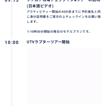
09:15
(日本語ビデオ)
アクティビティー開始の45分前までに予約者名と同
【必要な持ち物・服装】
じ身分証明書をご提示の上チェックインをお願い致
・ラプターツアー中はバックパックなどの両手が自由
します。
になる荷物のみ持込めます。それ以外の手提げ袋、シ
※10時00分開始の場合のモデルプランです。
ョルダーバッグなどの荷物はロッカー (有料) にお預け
ください。
10:00
UTVラプターツアー開始
・コース内は土埃が舞ったり、泥跳ねします。汚れても
良い服装 (長ズボン、スニーカー、サングラスなど) で
お越しください。
・ヘルメットを着用していただきます。
・ラプター運転者は免許証をご持参ください。
【参加制限】
・運転手は21歳以上で運転免許のある方。同乗者は5歳
以上。1台につき最小2名から、最大6名までご乗車いた