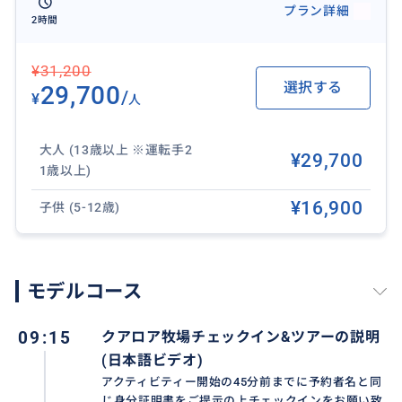
プラン詳細
2時間
『クアロア牧場内には楽しめるスポットがたくさん!』
■クアロアヒストリーホール - ミニ・ミュージアムに
¥31,200
選択する
は、クアロアの歴史と遺産、そしてパニオロ(カウボー
29,700
/
¥
人
イ)のルーツに関する品々が展示されています。
■スカルプチャーガーデン - モコリイ島を見渡せる静
大人 (13歳以上 ※運転手2
¥29,700
かな庭で、ロコアーティストによる芸術作品を眺めなが
1歳以上)
ら、ゆったりとお過ごしください。
■アンティーパットカフェ - グラスフェッドビーフ10
¥16,900
子供 (5-12歳)
0%を使ったハンバーガーや、クアロア産のエビ、オイ
スターなどをを味わえます。
■クアロアギフトショップ - クアロアのお土産を数多
モデルコース
く取り揃えています。
■クアロアファーマーズマーケット - 季節のフルーツや
09:15
クアロア牧場チェックイン&ツアーの説明
野菜、クアロア産のエビやオイスター、100%グラスフ
(日本語ビデオ)
ェッドビーフ、お花など。ハチミツや石鹸などお土産に
アクティビティー開始の45分前までに予約者名と同
もおすすめ。
じ身分証明書をご提示の上チェックインをお願い致