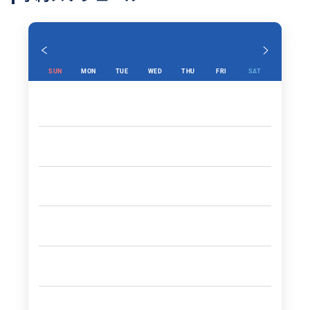
SUN
MON
TUE
WED
THU
FRI
SAT
迫力満点のラプター・ツアーは家族や仲間全員で楽し
める6人乗りの4WD (四輪駆動) です。