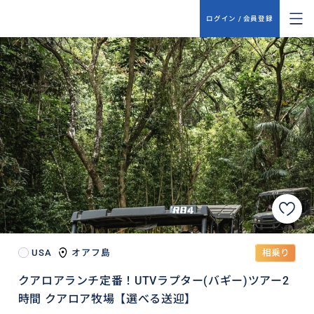
ログイン / 会員登録
USA
オアフ島
相乗り
クアロアランチ定番！UTVラプター(バギー)ツアー2
時間 クアロア牧場【選べる送迎】