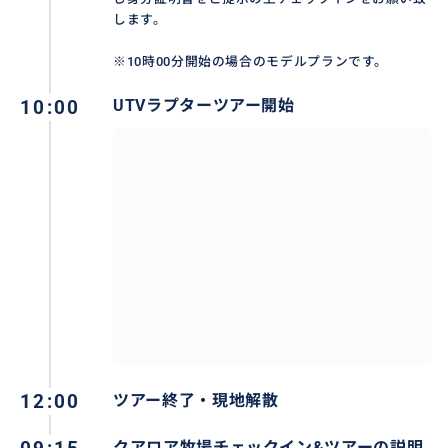
します。
※10時00分開始の場合のモデルプランです。
【催行曜日】
毎日催行
10:00
UTVラプターツアー開始
※12月25日、1月1日はクアロア牧場休業のためツアー
の催行はございません。
【旅程表】
アクティビティー開始の45分前までに予約者名と同じ
身分証明書をご提示の上チェックインをお願い致しま
す。
■到着後ツアーの説明
日本語ビデオによるブリーフィングを行います。
12:00
ツアー終了・現地解散
■ラプターツアー2時間 (説明及び操作練習込み)
クアロア牧場チェックイン&ツアーの説明