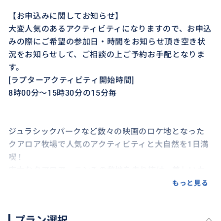
【お申込みに関してお知らせ】
大変人気のあるアクティビティになりますので、お申込
みの際にご希望の参加日・時間をお知らせ頂き空き状
況をお知らせして、ご相談の上ご予約お手配となりま
す。
[ラプターアクティビティ開始時間]
8時00分〜15時30分の15分毎
ジュラシックパークなど数々の映画のロケ地となった
クアロア牧場で人気のアクティビティと大自然を1日満
喫 !
広大なクアロア・ランチの敷地を走り抜け、美しいカ
アアヴァ渓谷や映画ロケ地も同時に巡ることが出来る
もっと見る
エキサイティングなツアー。
プラン選択