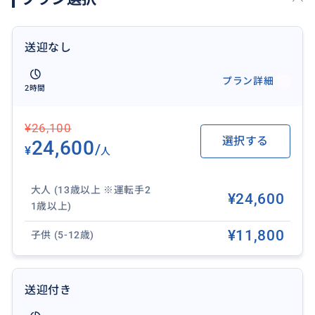
今までお子様が16歳未満だったり、同行者が運転がで
きない等の理由で四輪バギーツアーへの参加を諦めて
いた方も、Kawasaki Mule-FXT (愛称 : ラプター / Rapt
送迎なし
or) は6人まで乗れるので、ご家族やカップル、友達同
士で同じエキサイティングな体験をして頂けます。ラプ
プラン詳細
2時間
ターの場合は、複数で乗車できるため同乗者の方が乗
車中の写真などの撮影もできます。
¥26,100
コースは、ガイドが先導してくれるので安心! 途中3箇
選択する
24,600
所の写真スポットへ立ち寄ります。
/
¥
人
大人 (13歳以上 ※運転手2
¥24,600
『クアロア牧場 (クアロア・ランチ) とは』
1歳以上)
ハワイ・オアフ島の北東にあり、古代ハワイでは王族
¥11,800
子供 (5-12歳)
のみ立ち入りを許された聖なる地。壮大な山々と大草
原に囲まれ、別世界のように圧倒される大自然のな
か、乗馬やジップラインなど多数のアクティビティが楽
送迎付き
しむことができます。ハリウッド映画・TVドラマ等の
ロケ地としても有名。