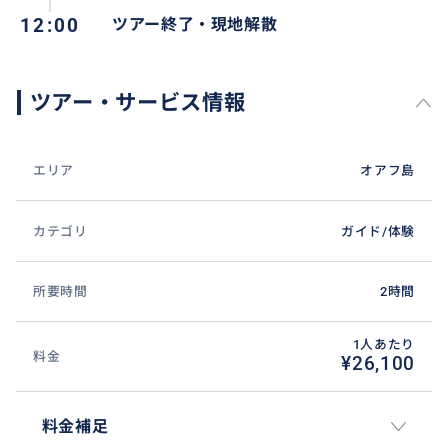
だけます。
12:00
ツアー終了・現地解散
・飲酒されている方はご参加いただけません。(同乗者
を含む)
・妊娠中、または妊娠の可能性のある方はご参加いた
ツアー・サービス情報
だけません。
・すべてのツアーにて12歳以下のお子様は大人の同伴
が必要です。
エリア
オアフ島
・18歳未満の方は保護者による免責同意書へのサイン
が必要です。チェックイン時は保護者同伴でお願いし
カテゴリ
ガイド/体験
ます。
所要時間
2時間
おすすめ
1人あたり
料金
¥26,100
料金補足