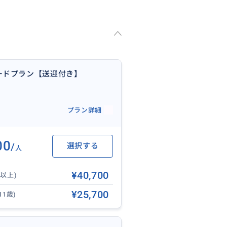
1500人 | トイレ有(男女別) |
 電動車椅子でアクセス可能な乗
おり
ードプラン【送迎付き】
プラン詳細
ッチョサラダ ハワイ産野菜のサ
ヴヴィネグレットと共に
00
/
選択する
ッシュドポテトと季節の野菜
人
¥40,700
歳以上)
タム コナブレンドコーヒー、マ
¥25,700
11歳)