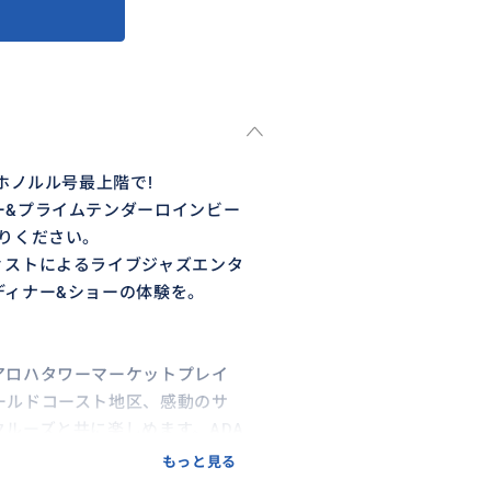
ホノルル号最上階で!
ー&プライムテンダーロインビー
りください。
ィストによるライブジャズエンタ
ディナー&ショーの体験を。
アロハタワーマーケットプレイ
ールドコースト地区、感動のサ
ルーズと共に楽しめます。ADA
6つのダイニングルームを完備。
もっと見る
みください。