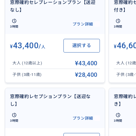
窓際確約セレブレーションプラン【送迎
窓際確約
※メインの変更 : 魚・チキン・ビーガンへの変更可(72時
なし】
付き】
※アルコール類ご注文には年齢確認のためID提示が必要で
ください。
プラン詳細
3時間
3時間
43,400
46,6
【催行曜日】
/
選択する
¥
¥
人
土曜日
¥43,400
大人 (12歳以上)
大人 (12
¥28,400
【送迎】
子供 (3歳-11歳)
子供 (3歳-
なし
窓際確約レセプションプラン【送迎な
窓際確約
し】
き】
【所要時間】
約3時間
プラン詳細
3時間
3時間
【参加制限】