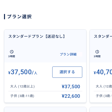
船4階建クルーズ船全長/船幅長さ70.7m/幅13.7m | 最大定員
プラン選択
エレベーター有/バリアフリー車椅子補助用エレベーター |
降傾斜路(スロープ)完備 | 難聴のお客様のための安全のし
スタンダードプラン【送迎なし】
スタンダ
『5コースディナーメニュー例』
チーズ&シャルキュトリーボード
プラン詳細
ノーベスコシア産地直送 メインロブスター&ビーツカルパ
3時間
3時間
ラダ、フェンネル&ゴートチーズ 自家製シャンペンチャイ
季節のフルーツシャーベット
37,500
40,7
/
選択する
¥
¥
USDA最高級 プライムテンダーロインビーフ トリュフマ
人
シェフのスペシャルデザート
¥37,500
焼き立てのブリオッシュ、バター
大人 (12歳以上)
大人 (12
煎れたてのハワイアンパラダイスコーヒー特注スター カス
¥22,600
子供 (3歳-11歳)
子供 (3歳-
イティーリーフ オーガニック紅茶
※メニューは予告なく変更になる場合がございます