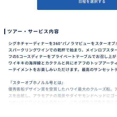
日程を選択する
ツアー・サービス内容
シグネチャーディナーを360°パノラマビューをスターオブ
スパークリングワインでの乾杯で始まり、メインロブスタ
フの5コースディナーをプライベートテーブルでお召し上が
ワイキキの海岸線とカクテルと共にオアフのトップアーテ
ーテイメントをお楽しみいただけます。最高のサンセット
『スターオブホノルル号とは』
優秀客船デザイン賞を受賞したハワイ最大のクルーズ船。
スを出航し、アラモアナの風景やダイヤモンドヘッドにゴ
ンセットにワイキキの夜景など、ハワイ最高の景色を海上ク
準拠のバリアフリー設計と3種の安定装置、4つのデッキと
創業60年とハワイで愛され続ける安心のクルーズをお楽し