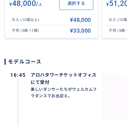
48,000
51,2
/
選択する
¥
¥
人
2歳以下のお子様はご遠慮ください。
¥48,000
大人 (12歳以上)
大人 (12
【催行場所名称】
¥33,000
子供 (3歳-11歳)
子供 (3歳-
アロハタワー
【催行場所住所】
1 Aloha Tower Dr, Honolulu, HI 96813
モデルコース
16:45
アロハタワーチケットオフィス
にて受付
おすすめ
美しいダンサーたちがウェルカムフ
ラダンスでお出迎え。