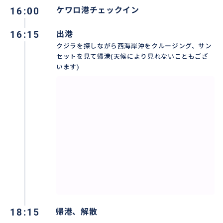
16:00
ケワロ港チェックイン
・ジャケットなど羽織れるもの (船上は冷えることがあ
ります)
16:15
出港
・サングラスや帽子、日焼け止め、双眼鏡など
クジラを探しながら西海岸沖をクルージング、サン
・必要であれば酔い止めの薬、 用法に従いご乗車前に
セットを見て帰港(天候により見れないこともござ
ご服用ください
います)
【催行場所名称】
ケワロ港 Kewalo Basin Slip F-16
【催行場所住所】
1125 Ala Moana Blvd. B-1 Honolulu, HI 96814
18:15
帰港、解散