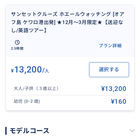
ットを見て帰港(天候により見れないこともございます)
サンセットクルーズ ホエールウォッチング [オア
18:15-18:45/18:30-19:00 帰港、解散
フ島 ケワロ港出発] ★12月〜3月限定★【送迎な
し/英語ツアー】
※港チェックイン場所 : /Kewalo Basin:Slip F-16
プラン詳細
2.5時間
【送迎】
なし
13,200
/
選択する
¥
人
※港集合・解散となります。送迎はついておりませ
ん。
¥13,200
大人/子供（３歳以上）
¥160
幼児 (0-2 歳)
【対応言語】
英語ガイドのみのツアーです。
モデルコース
【持ち物】