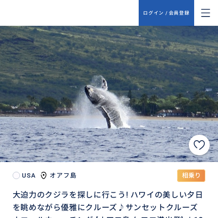
ログイン / 会員登録
USA
オアフ島
相乗り
大迫力のクジラを探しに行こう! ハワイの美しい夕日
を眺めながら優雅にクルーズ♪サンセットクルーズ