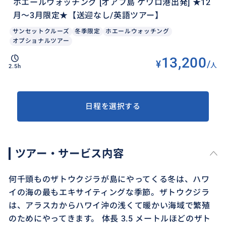
ホエールウォッチング [オアフ島 ケワロ港出発] ★12
月〜3月限定★【送迎なし/英語ツアー】
サンセットクルーズ
冬季限定
ホエールウォッチング
オプショナルツアー
13,200
¥
/
人
2.5h
日程を選択する
ツアー・サービス内容
何千頭ものザトウクジラが島にやってくる冬は、ハワ
イの海の最もエキサイティングな季節。ザトウクジラ
は、アラスカからハワイ沖の浅くて暖かい海域で繁殖
のためにやってきます。 体長 3.5 メートルほどのザト