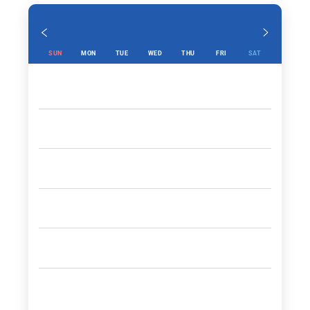
SUN
MON
TUE
WED
THU
FRI
SAT