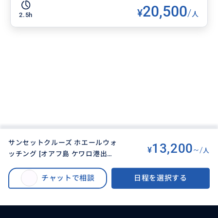
20,500
¥
/
人
2.5h
サンセットクルーズ ホエールウォ
13,200
¥
~/
人
ッチング [オアフ島 ケワロ港出発]
BUYMA TRAVEL
>
オアフ島オプショナルツアー
>
★12月〜3月限定★【送迎なし/英
大迫力のクジラを探しに行こう! ハワイの美しい夕日を眺めながら優雅にクル
語ツアー】
チャットで相談
日程を選択する
ーズ♪サンセットクルーズ ホエールウォッチング [オアフ島 ケワロ港出発] ★
12月〜3月限定★【送迎なし/英語ツアー】