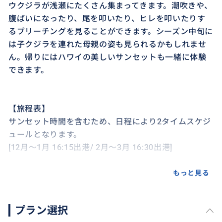
ウクジラが浅瀬にたくさん集まってきます。潮吹きや、
腹ばいになったり、尾を叩いたり、ヒレを叩いたりす
るブリーチングを見ることができます。シーズン中旬に
は子クジラを連れた母親の姿も見られるかもしれませ
ん。帰りにはハワイの美しいサンセットも一緒に体験
できます。
【旅程表】
サンセット時間を含むため、日程により2タイムスケジ
ュールとなります。
[12月〜1月 16:15出港/ 2月〜3月 16:30出港]
16:00/16:15 ケワロ港チェックイン
もっと見る
16:15/16:30 出港
プラン選択
クジラを探しながら西海岸沖をクルージング、サンセ