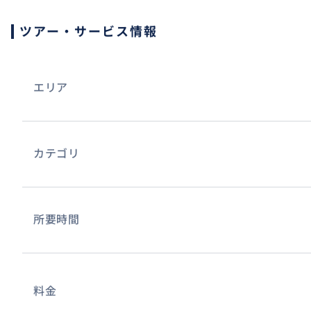
7:05 ハワイプリンスホテル
ツアー・サービス情報
7:10 アラモアナホテル
7:30 フォーシーズン、コオリナ
ワイアナエ港を出発し、野生のイルカ&ウミガメ探しへ
エリア
トロピカルフィッシュの泳ぐポイントでスノーケリング
(約2.5時間)
13:00頃 ワイキキ内の指定ホテルにお送り
カテゴリ
【送迎】
所要時間
あり
【言語】
料金
日本語