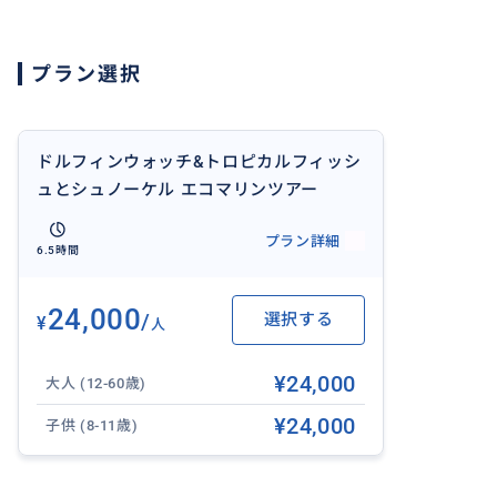
【催行曜日】
月・火・水・木・金・土
プラン選択
※日曜日、アメリカの祝日(2026/1/19, 2/16, 5/25, 6/19, 7/3, 
12/25)はツアーの催行がございません。
ドルフィンウォッチ&トロピカルフィッシ
ュとシュノーケル エコマリンツアー
【旅程表】
プラン詳細
6:20〜7:30 ホテルお迎え
6.5時間
[お迎えホテル]
6:20 クイーンカピオラニ
24,000
/
選択する
¥
6:25 ワイキキビーチマリオット
人
6:30 ハイアットリージェンシーワイキキ
¥24,000
6:35 アロヒラニリゾート
大人 (12-60歳)
6:45 シェラトンワイキキ
¥24,000
子供 (8-11歳)
6:50 シーサイドアベニュー沿い Ross Dress前
6:55 リッツカールトンホテル
7:00 ヒルトンハワイアンビレッジ