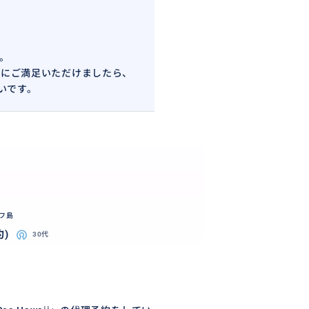
。
スにご満足いただけましたら、
いです。
フ島
約)
30代