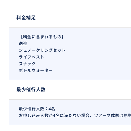
【必要な持ち物】
料金補足
●ビーチタオル
●水着 (ツアーご参加前に着用してご集合ください)
●日焼け止め
【料金に含まれるもの】
●日よけ帽子やサングラス
送迎
●羽織るもの (海上では肌寒くなることがあるため)
シュノーケリングセット
ライフベスト
スナック
ボトルウォーター
【参加制限】
●7歳以下のお子様はご参加いただけません。
●61歳以上の方はご参加いただけません。
最少催行人数
●妊婦の方、腰痛をお持ちの方、持病をお持ちの方はツア
●車椅子はボートにお持ち込みいただけません。
最少催行人数：4名
お申し込み人数が4名に満たない場合、ツアーや体験は原