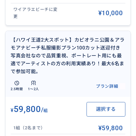
方にぴったりです。人が少ないため、自然体の表情や
ワイアラエビーチに変
ゆったりとした時間を感じる写真が撮りやすいのもポ
¥10,000
更
イント。
一方で、風が強くなることがあるため、ヘアスタイル
が気になる方は注意が必要です
【ハワイ王道2大スポット】カピオラニ公園＆アラ
モアナビーチ私服撮影プラン100カット送迎付き
1名での参加の場合は同額になりますが枚数を増やして
写真会社なので品質重視、ポートレート用にも最
対応、極力多く渡せるように努力いたします。
適でアーティストの方の利用実績あり！最大6名ま
で参加可能。
【プランのポイント】
選べる人気ロケーション
プラン詳細
2.5時間
1〜2人
ハワイらしさ全開の2つのスポットから、お好みの場所
を1箇所お選びいただけます。
カピオラニパーク: ダイヤモンドヘッドの麓の緑豊かな
59,800
/
選択する
¥
組
公園で。雄大な景色を写真に。
アラモアナビーチ: 青い海と白い砂浜、コントラストが
¥59,800
1組（2名まで）
きいたハワイの開放感を満喫。