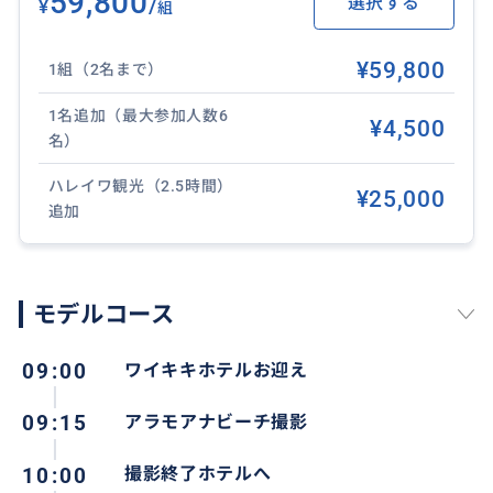
59,800
/
選択する
¥
組
はご遠慮ください。（ウェディングフォトと誤解され
るような服装は不可、ご不安の場合はご相談下さ
¥59,800
1組（2名まで）
い。）
・荷物はご自身で管理できる範囲内で、大事なものは
1名追加（最大参加人数6
¥4,500
お持ちにならないでください。
名）
・車上荒らしや盗難防止のため、車内での荷物のお預
かりはできません。
ハレイワ観光（2.5時間）
¥25,000
追加
・所持品の紛失等には十分ご注意ください、こちらで
の保証はできませんのでご了承ください。
・天候など当日の状況により撮影できない場合、代替
案を当日ご提案いたします。
モデルコース
・飛行機の遅延や欠航を考慮し、到着日のご予約は避
けてください。
09:00
ワイキキホテルお迎え
・入場料など別途料金が発生する場合はお客様のご負
担となります。
09:15
アラモアナビーチ撮影
10:00
撮影終了ホテルへ