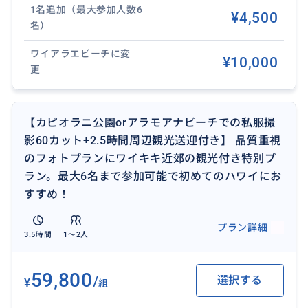
オプション：ワイアラエビーチへの変更も可能です
1名追加（最大参加人数6
¥4,500
（追加料金）。
名）
ワイアラエビーチに変
安心の送迎付き＆手軽な私服撮影
¥10,000
更
慣れない土地でも安心の送迎サービス付き。ドレスア
ップ不要のカジュアルフォトなので、気軽に参加いた
だけます。マタニティフォト、女子旅、卒業旅行、新婚
【カピオラニ公園orアラモアナビーチでの私服撮
旅行など、あらゆるシーンに対応できるフォトツアーで
影60カット+2.5時間周辺観光送迎付き】 品質重視
す。
のフォトプランにワイキキ近郊の観光付き特別プ
ラン。最大6名まで参加可能で初めてのハワイにお
お一人様も大歓迎！満足の納品枚数
すすめ！
お一人でのポートレート撮影も同額で承ります。その
分、カット数を増やし、「極力多くの写真をお渡しす
プラン詳細
る」よう努めております。自分へのご褒美や、特別な
3.5時間
1〜2人
一枚をハワイで残したい方に最適です。
59,800
/
選択する
¥
組
【こんな方におすすめ】
ファミリーフォト: 毎年の成長記録や、家族全員が揃っ