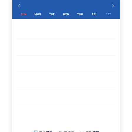
SUN
MON
TUE
WED
THU
FRI
SAT