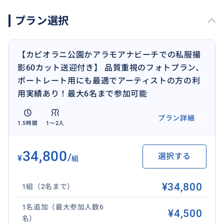
ションです。
プラン選択
アラモアナビーチ
現在のハワイ挙式でビーチフォトといえば、最も人気
なのがアラモアナビーチ。
【カピオラニ公園かアラモアナビーチでの私服撮
ワイキキの喧騒から離れたローカルに愛される穏やか
影60カット送迎付き】 品質重視のフォトプラン、
なビーチ。波が静かなので足元だけ海に浸しながら海
ポートレート用にも最適でアーティストの方の利
辺を歩く自然な撮影がしやすいのが特徴です。青い海
用実績あり！最大6名まで参加可能
と白い砂浜が広がる王道ロケーションで、ファミリー
でも安心して楽しめる落ち着いた雰囲気が魅力です。
プラン詳細
1.5時間
1〜2人
カピオラニパークかアラモアナビーチの2つの中から1
箇所。お好きなロケーションをお選びください。
ワイアラエビーチに変更も可能（追加料金がかかりま
34,800
/
選択する
¥
組
す）
ワイアラエビーチは、よりプライベート感のある撮影
¥34,800
1組（2名まで）
を求める方に人気の穴場ロケーション。
観光地の喧騒から離れた静かな雰囲気と、透明度の高
1名追加（最大参加人数6
¥4,500
い海が魅力で、特別感のあるハワイフォトを残したい
名）