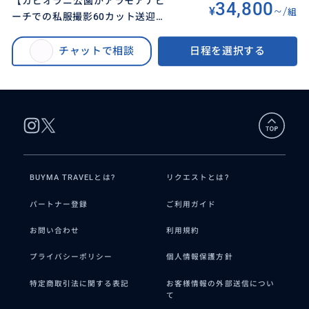
【カピオラニ公園かアラモアナビ
34,800
¥
~/
組
ーチでの私服撮影60カット送迎付
BUYMA TRAVEL
>
オアフ島オプショナルツアー
>
き】 品質重視のフォトプラン、ポ
【カジュアルフォト 選べるロケーション 送迎付き】 ファミリーフォトやカッ
ートレート用にも最適でアーティ
チャットで相談
日程を選択する
プルに最適！ポートレート用にアーティストの方の利用実績あり！2010年創
ストの方の利用実績あり！最大6
業の写真会社がプロデュースする品質重視のフォトツアー
名まで参加可能
BUYMA TRAVELとは?
リクエストとは?
パートナー登録
ご利用ガイド
お問い合わせ
利用規約
プライバシーポリシー
個人情報保護方針
特定商取引法に関する表記
お客様情報の外部送信につい
て