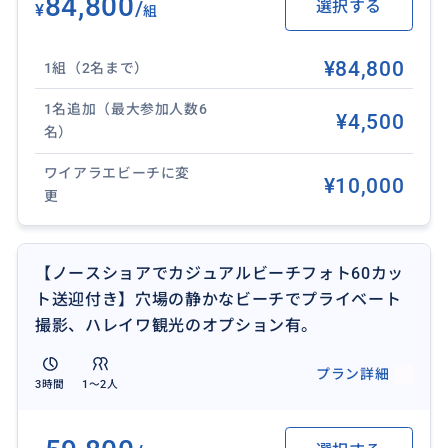
84,800
/
選択する
¥
組
い。
¥84,800
1組（2名まで）
【含まれるもの】
移動送迎車
1名追加（最大参加人数6
¥4,500
フォトグラファー1名
名）
撮影データ約60カット(プラン内容により変わります)
ワイアラエビーチに変
jpegデータ納品
¥10,000
更
撮影日の約3週間後にダウンロードリンクを発行
【対応言語】
【ノースショアでカジュアルビーチフォト60カッ
日本語
ト送迎付き】穴場の静かなビーチでプライベート
撮影、ハレイワ観光のオプション有。
【ご注意いただきたいこと】
・平日限定（土日祝祭日の催行はありません）
プラン詳細
・カハラホテルやアウラニなど遠方ホテルご滞在の場
3時間
1〜2人
合は追加料金がかかります。
・私服のみ参加可能です、ウェディンドレスでの参加