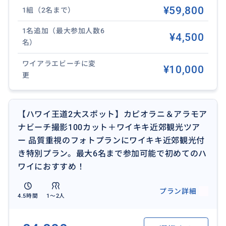
¥59,800
1組（2名まで）
た貴重なスナップに。
1名追加（最大参加人数6
¥4,500
カップル・ハネムーン: 二人だけの自然な表情を、プロ
名）
の構図で。
ワイアラエビーチに変
¥10,000
更
女子旅・卒業旅行: 仲良しグループで「映える」ハワイ
旅行の思い出作り。
【ハワイ王道2大スポット】カピオラニ＆アラモア
アーティスト・個人: ポートレート用の本格的な仕上が
ナビーチ撮影100カット＋ワイキキ近郊観光ツア
りを求める方。
ー 品質重視のフォトプランにワイキキ近郊観光付
き特別プラン。最大6名まで参加可能で初めてのハ
【ツアーサンプル】
ワイにおすすめ！
9:00 ワイキキホテルお迎え
9:15-10:00 アラモアナビーチ撮影
プラン詳細
10:15 ホテルお戻り
4.5時間
1〜2人
※時間はあくまでサンプルです。宿泊場所や交通事情
によりスケジュールは変動しますのでご了承くださ