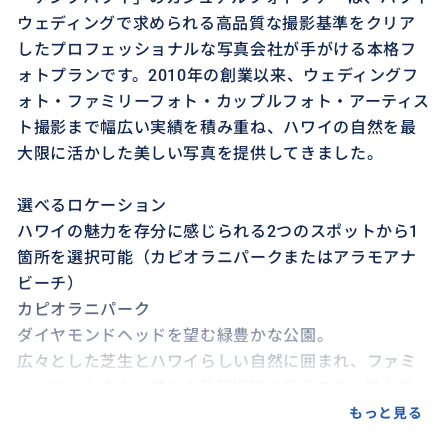
ウェディングで求められる高品質な撮影基準をクリア
したプロフェッショナルな写真会社が手がける本格フ
ォトプランです。2010年の創業以来、ウェディングフ
ォト・ファミリーフォト・カップルフォト・アーティス
ト撮影まで幅広い実績を積み重ね、ハワイの自然を最
大限に活かした美しい写真を提供してきました。
選べるロケーション
ハワイの魅力を存分に感じられる2つのスポットから1
箇所を選択可能（カピオラニパークまたはアラモアナ
ビーチ）
カピオラニパーク
ダイヤモンドヘッドを望む緑豊かな公園。
広々とした芝生とハワイらしい自然に囲まれ、ファミ
リーフォトやカップルの私服撮影に最適です。雄大でナ
チュラルな雰囲気が魅力で、ハワイ挙式やハワイ旅行
もっと見る
時の前撮りやハネムーンでの後撮りにも人気のロケー