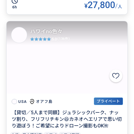
27,800
¥
/
人
6h
ハワイno色々
5.0
(136件)
プライベート
オアフ島
USA
【貸切／5人まで同額】ジュラシックパーク、ナッ
ツ割り、フリフリチキン😆カネオヘエリアで思い切
り遊ぼう！ご希望によりドローン撮影もOK🌺