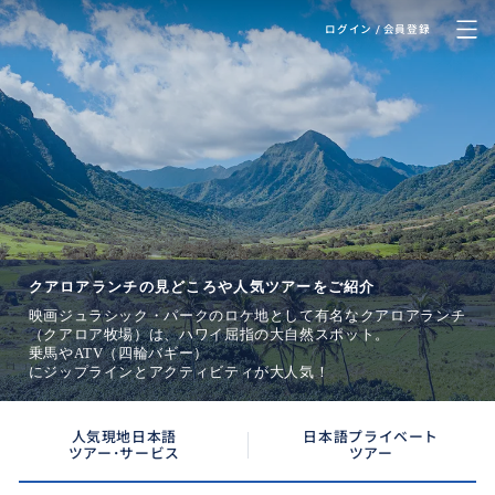
ログイン / 会員登録
Kualoa Ranch
クアロアランチ
クアロアランチの見どころや人気ツアーをご紹介
映画ジュラシック・パークのロケ地として有名なクアロアランチ
（クアロア牧場）は、ハワイ屈指の大自然スポット。
乗馬やATV（四輪バギー）
にジップラインとアクティビティが大人気！
人気現地日本語
日本語プライベート
ツアー･サービス
ツアー