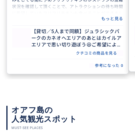
状況を確認して頂くことで、アトラクションの待ち時間
に希望していたフリフリチキンも食べることができまし
もっと見る
た！11歳の息子は人生で一番のチキンだといって喜んで
いました。
【貸切／5人まで同額】ジュラシックパ
子供に対しても優しく対応してもらえるので、終始和や
ークのカネオヘエリアのあとはカイルア
かな雰囲気で楽しめました。また車に息子の帽子を忘れ
エリアで思い切り遊ぼう😆ご希望により
てしまったのですが、親切にホテルまで届けて頂きまし
ドローン撮影もOK🌺
た。
クチコミの商品を見る
子供のいるご家族には特にお勧めなツアーだと思いま
参考になった
0
す。女性ならではきめ細やかなサービスに安心できるの
で、お勧めです！また機会があれば是非お願いしたいと
思います。今回は本当にありがとうございました。
オアフ島の
人気観光スポット
MUST-SEE PLACES