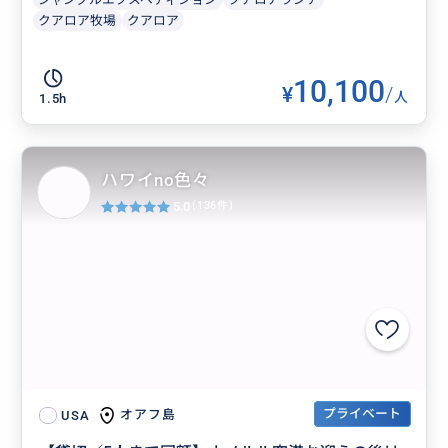
クアロア牧場
クアロア
10,100
¥
/
人
1.5h
ハワイno色々
5.0
(136件)
プライベート
オアフ島
USA