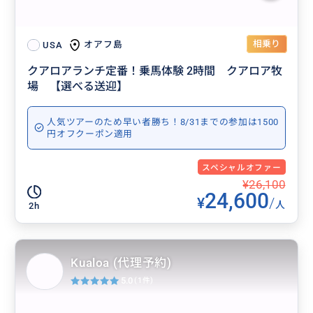
相乗り
オアフ島
USA
クアロアランチ定番！乗馬体験 2時間 クアロア牧
場 【選べる送迎】
人気ツアーのため早い者勝ち！8/31までの参加は1500
円オフクーポン適用
スペシャルオファー
¥26,100
24,600
¥
/
人
2h
Kualoa (代理予約)
5.0
(1件)