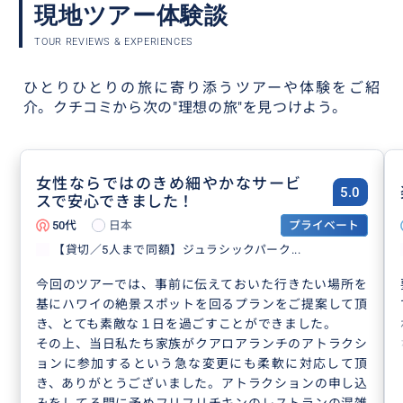
現地ツアー体験談
TOUR REVIEWS & EXPERIENCES
ひとりひとりの旅に寄り添うツアーや体験をご紹
介。
クチコミから次の"理想の旅"を見つけよう。
女性ならではのきめ細やかなサービ
5.0
スで安心できました！
50代
日本
プライベート
【貸切／5人まで同額】ジュラシックパーク...
今回のツアーでは、事前に伝えておいた行きたい場所を
基にハワイの絶景スポットを回るプランをご提案して頂
き、とても素敵な１日を過ごすことができました。
その上、当日私たち家族がクアロアランチのアトラクシ
ョンに参加するという急な変更にも柔軟に対応して頂
き、ありがとうございました。アトラクションの申し込
みをしてる間に予めフリフリチキンのレストランの混雑