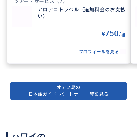
誰よりも遊び倒したと思うので、どんなご要望でもお気
ツアー・サービス
（7）
軽にリクエストしてください！
アロアロトラベル（追加料金のお支払
ハワイで最も自由なツアーをご提供していますので、思
い）
いっきり満喫してくださいね。
Mahalo！
750
¥
/
組
プロフィールを見る
オアフ島の
日本語ガイド･パートナー 一覧を見る
得意なジャンル / 分野
ハワイはノースショアとカイルア・ラニカイが
特に得意です。もちろん、ハワイの物価のこと
ハワイの