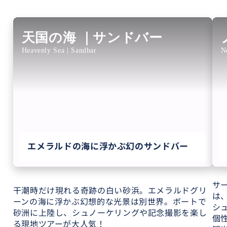
天国の海 ｜サンドバー
Heavenly Sea | Sandbar
N
エメラルドの海に浮かぶ幻のサンドバー
サ
干潮時だけ現れる奇跡の白い砂浜。エメラルドグリ
は
ーンの海に浮かぶ幻想的な光景は別世界。ボートで
シ
砂洲に上陸し、シュノーケリングや記念撮影を楽し
個
る現地ツアーが大人気！