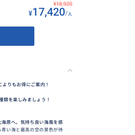
¥18,920
17,420
¥
/
人
どこよりもお得にご案内！
種類を楽しみましょう！
大海原へ。気持ち良い海風を感
る青い海と最高の空の景色が待