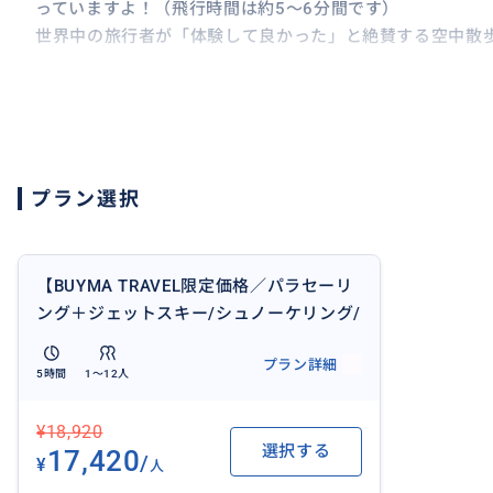
っていますよ！（飛行時間は約5〜6分間です）
世界中の旅行者が「体験して良かった」と絶賛する空中散
【マリンアクティビティ】
ビーチに移動してマリンアクティビティを体験！以下3種類
・ジェットスキー（運転時間：約10～15分）
・バナナボート（体験時間：約10～15分）
プラン選択
・シュノーケルツアー（体験時間：約20～30分）
【子ども料金】
6-11歳のお子様向けの料金も用意しております。
【BUYMA TRAVEL限定価格／パラセーリ
12歳以上の参加者分を本ページよりお申し込みの上、お子
ング＋ジェットスキー/シュノーケリング/
申込みください。なお、お子様だけでのご参加はできませ
バナナボートから1種】グアムでマリンア
プラン詳細
https://travel.buyma.com/service/a020601/ic0101042
クティビティを満喫しよう！（送迎付）
5時間
1〜12人
【ホテル送迎】
¥18,920
ホテルへのお迎えは3便よりお選びいただけます。
選択する
17,420
/
¥
人
1便（7:40-8:10）