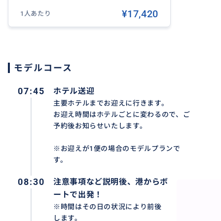
2便（9:00-9:30）
¥17,420
1人あたり
3便（10:10-10:40）
※ホテルによってお迎え時間が異なるため、予約確定時に
※現地集合をご希望の方は予約時にお知らせください。確
いたします。
モデルコース
【必要な持ち物】
07:45
ホテル送迎
・濡れても良い服装 (※水着は事前にご着用のうえご参加く
・タオル
主要ホテルまでお迎えに行きます。
お迎え時間はホテルごとに変わるので、ご
予約後お知らせいたします。
【参加制限】
・6歳（身長1m以上）からご参加可能です。
※お迎えが1便の場合のモデルプランで
※ただし当日の海況次第でキャプテンが最終的な判断を下
す。
08:30
注意事項など説明後、港からボ
ートで出発！
おすすめ
※時間はその日の状況により前後
します。