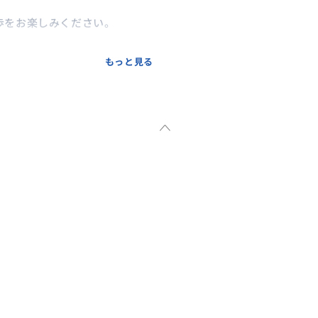
歩をお楽しみください。
もっと見る
より1つお選びください。
様分は以下ページより追加でお
ん。
50515000013/