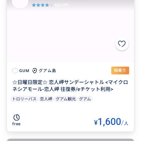
4.0
(2件)
相乗り
グアム島
GUM
☆日曜日限定☆ 恋人岬サンデーシャトル <マイクロ
ネシアモール-恋人岬 往復券/eチケット利用>
トロリーバス
恋人岬
グアム観光
グアム
1,600
¥
/
人
free