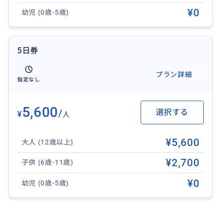
い。
¥0
幼児 (0歳-5歳)
・5歳以下のお子様は無料でご利用いただけます。
5日券
【キャンセルポリシー】
お申し込み時に選択いただいたご利用日の「2日前ま
プラン詳細
で」のキャンセルに関しましては、チケット代金全額
指定なし
の払い戻しが可能です。それ以降は払い戻しはできか
ねますのでご注意ください。
5,600
/
選択する
¥
人
※必ずBuyma Travelの購入リストページよりキャンセ
ルをお願いいたします。Eチケットサイトからキャンセ
¥5,600
大人 (12歳以上)
ル操作はしないでください。
※チケットの起動前の未使用状態 ([利用開始]をタップ
¥2,700
子供 (6歳-11歳)
していない状態) に限ります。起動後のチケットはキャ
¥0
ンセル不可となります。
幼児 (0歳-5歳)
※キャンセル料発生時間内にて予約が成立した場合、
ご予約成立時点から同様のキャンセル料金が適用され