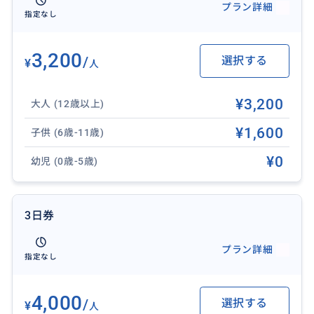
プラン詳細
【ご利用方法】
指定なし
ご予約確定後、お客様各自のスマートフォンにてeチケ
ットの発行お手続きが必要となります。
3,200
/
選択する
¥
人
※ご希望の利用開始日でお申し込みください。
※ご予約人数で1つのeチケットとなります。ご同行者
¥3,200
様と別々に乗車される場合は1名様ずつお申し込みくだ
大人 (12歳以上)
さい。
¥1,600
子供 (6歳-11歳)
※トロリー車内はFree Wifiがありますが、ご乗車前にE
チケット表示の準備等には各自モバイルデータのご用
¥0
幼児 (0歳-5歳)
意が必要です。
※ご予約確定時に詳しいご案内をお送りいたします。
3日券
①ご予約確定時にお送りする専用サイトにアクセスしe
チケットを確認。
プラン詳細
指定なし
②グアム到着後、eチケット取得画面よりeチケットを
4,000
/
選択する
起動します。
¥
人