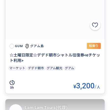
相乗り
グアム島
GUM
☆土曜日限定☆デデド朝市シャトル往復券<eチケッ
ト利用>
マーケット
デデド朝市
グアム観光
グアム
3,200
¥
/
人
3h
Lam Lam Tours(代理)