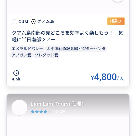
相乗り
グアム島
GUM
グアム島南部の見どころを効率よく楽しもう！！気
軽に半日南部ツアー
エメラルドバレー
太平洋戦争記念館ビジターセンタ
アプガン砦
ソレダッド砦
4,800
¥
/
人
4.5h
Lam Lam Tours(代理)
4.0
(2件)