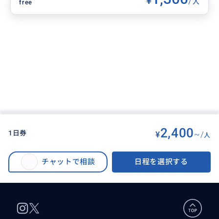
¥
/
人
free
2,400
1日券
¥
~/
人
BUYMA TRAVEL
>
グアム島オプショナルツアー
>
赤いシャトルバス タモンシャトル 乗り放題チケット [マイクロネシアモール/
チャットで相談
日程を選択する
グアムプレミアムアウトレット] <eチケット利用>