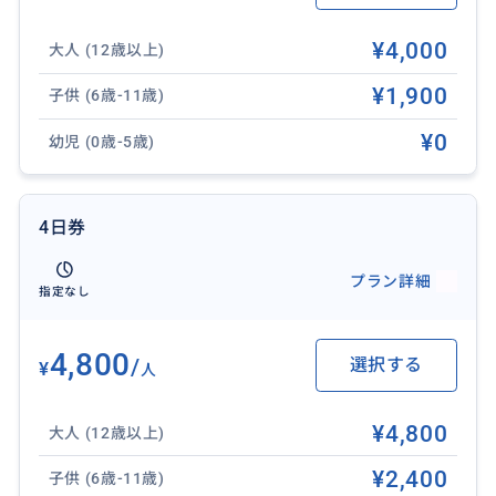
※この時点からeチケットの有効時間が作動します。作
動したチケットは途中で停止できません。
¥4,000
大人 (12歳以上)
[例]
¥1,900
子供 (6歳-11歳)
1日チケットは作動させた日のみ有効。
2日チケットは作動させた日の翌日まで有効。
¥0
幼児 (0歳-5歳)
③バス乗車時にドライバーへeチケットを提示。
4日券
■eチケットについて■
チケットカウンターが閉鎖中のため紙チケットの発行
プラン詳細
指定なし
を休止し、eチケットのみのお取り扱いとなっておりま
す。ご利用前に各自オンライン上のお手続きが必要と
4,800
なります。
/
選択する
¥
人
¥4,800
大人 (12歳以上)
【参加制限】
・13歳以下のお客様は必ず保護者同伴でご乗車くださ
¥2,400
子供 (6歳-11歳)