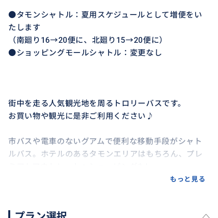
●タモンシャトル：夏用スケジュールとして増便をい
たします
（南廻り16→20便に、北廻り15→20便に）
●ショッピングモールシャトル：変更なし
街中を走る人気観光地を周るトロリーバスです。
お買い物や観光に是非ご利用ください♪
市バスや電車のないグアムで便利な移動手段がシャト
ルバス。ホテルのあるタモンエリアはもちろん、プレ
ミアムアウトレットへショッピングも!
さらに、人気のショッピングモールやお店を周るショ
もっと見る
ッピングモールシャトルも乗り放題です。
プラン選択
[タモンシャトル運行ルート]