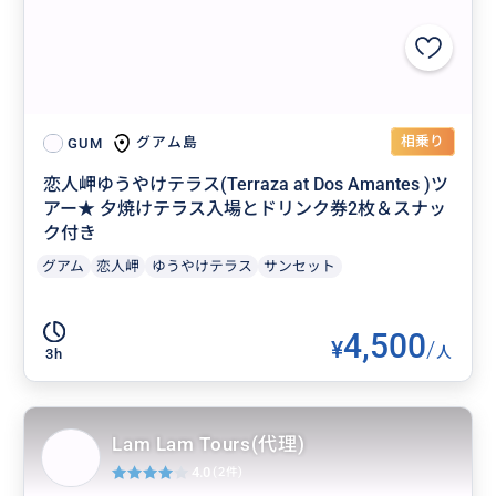
相乗り
グアム島
GUM
恋人岬ゆうやけテラス(Terraza at Dos Amantes )ツ
アー★ 夕焼けテラス入場とドリンク券2枚＆スナッ
ク付き
グアム
恋人岬
ゆうやけテラス
サンセット
4,500
¥
/
人
3h
Lam Lam Tours(代理)
4.0
(2件)