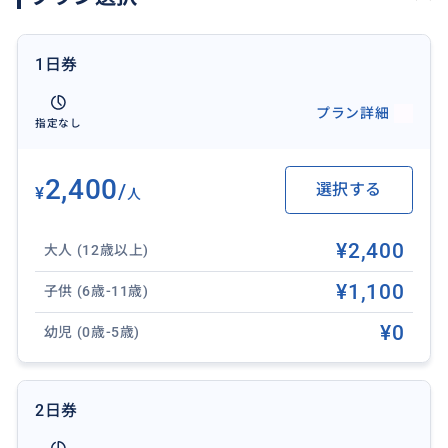
タモンエリア主要ホテル、Kマート等を経由
・南ルート グアムプレミアムアウトレット発→マイク
1日券
ロネシアモール方面行き
・北ルート マイクロネシアモール発→グアムプレミア
プラン詳細
指定なし
ムアウトレット方面行き
[ショッピングモールシャトル運行ルート]
2,400
/
選択する
¥
人
ドンドンドンキ、Kマート、マイクロネシアモール等を
経由
¥2,400
大人 (12歳以上)
・グアムプレミアムアウトレット発着 ※最終便のみJP
スーパーストア前着
¥1,100
子供 (6歳-11歳)
¥0
幼児 (0歳-5歳)
※毎週日曜日、タモンシャトル及びショッピングシャ
トルのスケジュールが変更となります。日曜日版時刻表
をご参照ください。
2日券