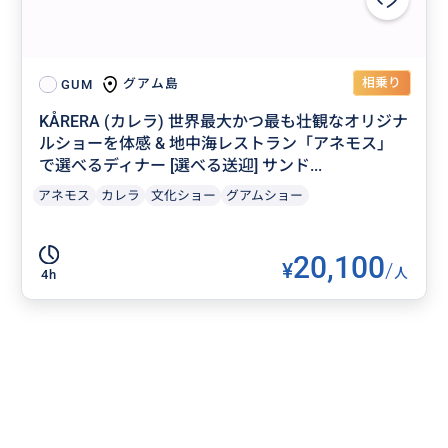
相乗り
グアム島
GUM
KÅRERA (カレラ) 世界最大かつ最も壮観なオリジナ
ルショーを体感 & 地中海レストラン「アネモス」
で選べるディナー [選べる送迎] サンド...
アネモス
カレラ
文化ショー
グアムショー
20,100
¥
/
人
4h