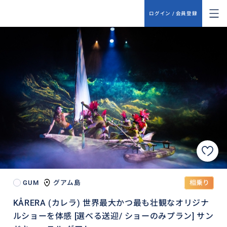
ログイン / 会員登録
GUM
グアム島
相乗り
KÅRERA (カレラ) 世界最大かつ最も壮観なオリジナ
ルショーを体感 [選べる送迎/ ショーのみプラン] サン