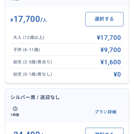
17,700
【必要な持ち物】
/
選択する
¥
人
・ドレスコードはカジュアルな服装をおすすめしてお
りますが、ビーチウェアはお控えください。
¥17,700
大人 (12歳以上)
・グアム島では21歳未満の飲酒は禁じられておりま
す。アルコール購入ご希望の方は年齢確認のためパス
¥9,700
子供 (6-11歳)
ポートをご持参ください。
¥1,600
幼児 (2-5歳/席あり)
¥0
幼児 (0-1歳/席なし)
【催行場所名称】
サンドキャッスル・グアム
サンドキャッスル Kårera(カレラ)はハイアットリー
シルバー席 / 送迎なし
ジェンシー隣、DFS Tギャラリア向かいに位置します。
プラン詳細
1時間
【催行場所住所】
Sand Castle Guam