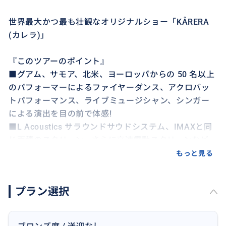
世界最大かつ最も壮観なオリジナルショー「KÅRERA
(カレラ)」
『このツアーのポイント』
■グアム、サモア、北米、ヨーロッパからの 50 名以上
のパフォーマーによるファイヤーダンス、アクロバッ
トパフォーマンス、ライブミュージシャン、シンガー
による演出を目の前で体感!
■L Acoustics サラウンドサウドシステム、IMAXと同
じ面積のスクリーン、さらに高速電動スクリーンなど、
ハイパフォーマンスのマルチメディアで楽しめるショ
もっと見る
ー
プラン選択
【サンドキャッスル グアムでしか見れない『カレラ』
とは】
最大級のシアター『サンドキャッスル』を 2023年5月