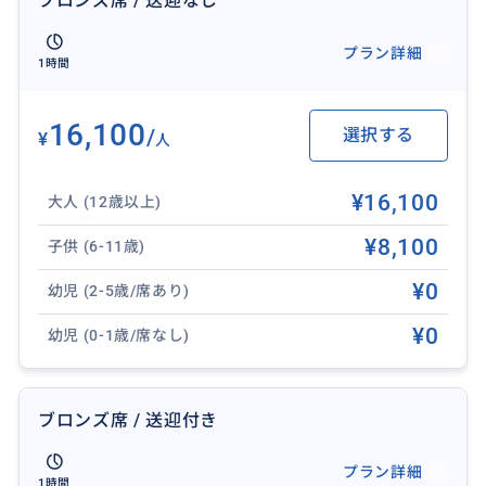
ブロンズ席 / 送迎なし
に、全面改装された500のシート、世界最大かつ最も壮
観なオリジナルショー“KÅRERA”(カレラ)の公演を開始
プラン詳細
1時間
いたします。
チャモロの人々の素敵な文化と精神を最新のシステム
で体験できる大迫力のショー!
16,100
/
選択する
¥
人
ショーはシルクドソレイユを手掛けた世界有数のスー
ザン・ゴドロー振り付け師が監修しています。
¥16,100
大人 (12歳以上)
観客の皆様を「Voyage of Wonder 」(不思議な航海と
冒険の旅)にお連れ致します★
¥8,100
子供 (6-11歳)
¥0
幼児 (2-5歳/席あり)
【対応言語】
¥0
幼児 (0-1歳/席なし)
英語、日本語
ブロンズ席 / 送迎付き
【送迎】
なし
プラン詳細
1時間