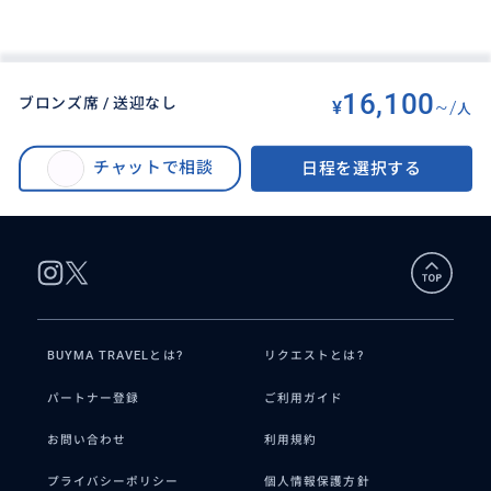
16,100
ブロンズ席 / 送迎なし
¥
~/
人
BUYMA TRAVEL
>
グアム島オプショナルツアー
>
KÅRERA (カレラ) 世界最大かつ最も壮観なオリジナルショーを体感 [選べる
チャットで相談
日程を選択する
送迎/ ショーのみプラン] サンドキャッスル グアム
BUYMA TRAVELとは?
リクエストとは?
パートナー登録
ご利用ガイド
お問い合わせ
利用規約
プライバシーポリシー
個人情報保護方針