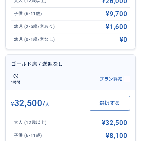
¥26,000
大人 (12歳以上)
グアムで必見のショー「カレラ」 の世界へようこそ！
年齢を問わず、すべてのゲストを魅了する没入型の体験
¥9,700
子供 (6-11歳)
です。
¥1,600
幼児 (2-5歳/席あり)
¥0
幼児 (0-1歳/席なし)
ゴールド席 / 送迎なし
プラン詳細
1時間
32,500
/
選択する
¥
人
¥32,500
大人 (12歳以上)
¥8,100
子供 (6-11歳)