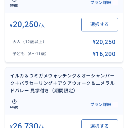
プラン詳細
5時間
20,250
/
選択する
¥
人
オーシャンパーク付き♪シュノーケリングで南国の魚
¥20,250
大人（12歳以上）
と泳ぐも良し、水上トランポリン、水上マット、滑り
¥16,200
台などで遊ぶも良し。子供から大人まで楽しめます。
子ども（6〜11歳）
ボートには、トイレ・シャワーも付いています。
イルカ＆ウミガメウォッチング＆オーシャンパー
ク＋パラセーリング＋アクアウォーク＆エメラル
おすすめ
ドバレー 見学付き（期間限定）
プラン詳細
6時間
26,730
/
選択する
¥
人