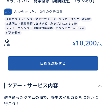
メラルドバレー見学付き（期間限定）プランあり】
2件のクチコミ
3.0
ふつうでした。
イルカウォッチング
アクアウォーク
パラセーリング
送迎付
友達同士・家族旅行におすすめ
カップルにおすすめ
シュノーケリング
日本語対応可能
マリンアクティビティ
グアム観光
10,200
¥
/
人
3.5h
日程を選択する
ツアー・サービス内容
透き通ったグアムの海で、野生のイルカたちに会いに
行こう！