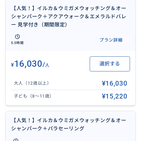
【人気！】イルカ＆ウミガメウォッチング＆オー
シャンパーク＋アクアウォーク＆エメラルドバレ
イルカだけじゃない？運が良ければウミガメやトビウ
ー 見学付き（期間限定）
オなどにも遭遇できるかも！スタッフ一同積極的に探
してお見せします！
プラン詳細
5.5時間
16,030
/
選択する
おすすめ
¥
人
¥16,030
大人（12歳以上）
¥15,220
子ども（8〜11歳）
【人気！】イルカ＆ウミガメウォッチング＆オー
シャンパーク＋パラセーリング