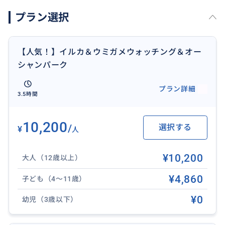
https://www.scubaco.com/guam-oceanpark-sightseei
プラン選択
ng-tour
【人気！】イルカ＆ウミガメウォッチング＆オー
シャンパーク
おすすめ
プラン詳細
3.5時間
10,200
/
選択する
¥
人
¥10,200
大人（12歳以上）
¥4,860
子ども（4〜11歳）
¥0
幼児（3歳以下）