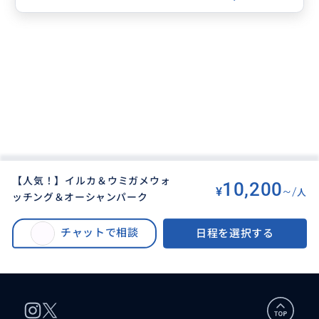
【人気！】イルカ＆ウミガメウォ
10,200
¥
~/
人
ッチング＆オーシャンパーク
BUYMA TRAVEL
>
グアム島オプショナルツアー
>
イルカ＆ウミガメウォッチング＆オーシャンパーク 【送迎付／選べるパラセ
チャットで相談
日程を選択する
ールやアクアウォーク＆エメラルドバレー見学付き（期間限定）プランあ
り】