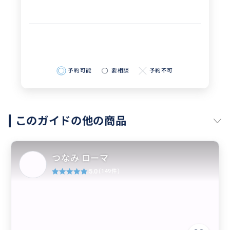
予約可能
要相談
予約不可
このガイドの他の商品
つなみ ローマ
5.0
(149件)