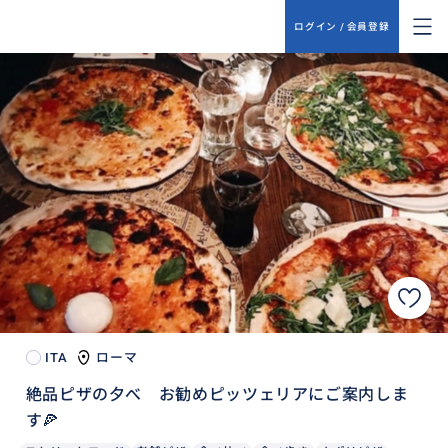
ログイン / 会員登録
ITA
ローマ
絶品ピザの夕べ お勧めピッツェリアにご案内しま
す🍕