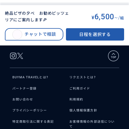
絶品ピザの夕べ お勧めピッツェ
6,500
¥
~/
組
リアにご案内します🍕
BUYMA TRAVEL
>
ローマオプショナルツアー
>
絶品ピザの夕べ お勧めピッツェリアにご案内します🍕
チャットで相談
日程を選択する
BUYMA TRAVELとは?
リクエストとは?
パートナー登録
ご利用ガイド
お問い合わせ
利用規約
プライバシーポリシー
個人情報保護方針
特定商取引法に関する表記
お客様情報の外部送信につい
て