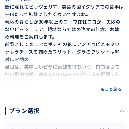
街に溢れるピッツェリア、美食の国イタリアでの食事は
一度だって無駄にしたくないですよね。
現地の暮らしが30年以上のローマ在住ロコが、失敗の
ないピッツェリア、現地ならではの注文の仕方、お勧
め料理をご案内します。
前菜として楽しむカボチャの花にアンチョビとモッツ
ァレラチーズを詰めたフリット、タラのフリットは絶
対にお勧め！！
当日は、美味しいピザに舌鼓を打ちつつ、ロコならで
はの現地情報、効率のいいローマの歩き方を話題にし
ていきます。
もっと見る
※ピザ店に限らず滞在地域と希望の店の雰囲気を伝え
てください、要望に沿う店をセッティングします。
プラン選択
食後は人気のジェラテリアで〆る、いかがでしょう
か。