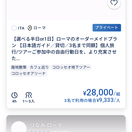
プライベート
ローマ
ITA
【選べる半日or1日】ローマのオーダーメイドプラ
ン 【日本語ガイド／貸切／3名まで同額】個人旅
行/ツアーご参加中の自由行動日を、より充実させ
た...
路地散策
カフェ巡り
コロッセオ地下ツアー
コロッセオアリーナ
28,000
¥
/
組
9,333
/
¥
3名で利用の場合
人
4h
1〜3人
つなみ ローマ