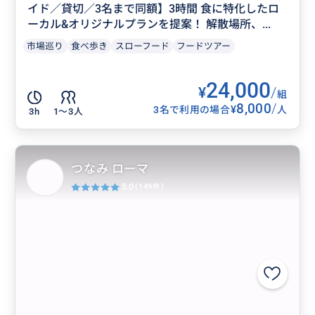
イド／貸切／3名まで同額】3時間 食に特化したロ
ーカル&オリジナルプランを提案！ 解散場所、...
市場巡り
食べ歩き
スローフード
フードツアー
24,000
¥
/
組
8,000
/
¥
3名で利用の場合
人
3h
1〜3人
つなみ ローマ
5.0
(149件)