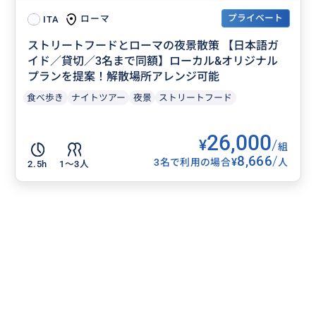
プライベート
ローマ
ITA
ストリートフードとローマの夜景散策 【日本語ガ
イド／貸切／3名まで同額】ローカル&オリジナル
プランを提案！解散場所アレンジ可能
食べ歩き
ナイトツアー
夜景
ストリートフード
26,000
¥
/
組
8,666
/
¥
3名で利用の場合
人
2.5h
1〜3人