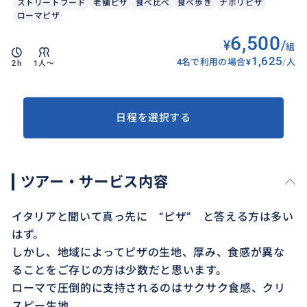
ストリートフード
老舗ピザ
食べ比べ
食べ歩き
ナポリピザ
ローマピザ
6,500
¥
/
組
1,625
4名で利用の場合
¥
/
人
2h
1人〜
日程を選択する
ツアー・サービス内容
イタリアと聞いて真っ先に “ピザ” と答える方は多い
はず。
しかし、地域によってピザの生地、厚み、食感が異な
ることをご存じの方は少数だと思います。
ローマで圧倒的に支持されるのはサクサク食感、クリ
スピー生地。