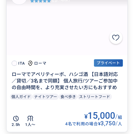
5.0
(149件)
プライベート
ローマ
ITA
ローマでアペリティーボ、ハシゴ酒 【日本語対応
／貸切／3名まで同額】 個人旅行/ツアーご参加中
の自由時間を、より充実させたい方にもおすすめ
個人ガイド
ナイトツアー
食べ歩き
ストリートフード
15,000
¥
/
組
3,750
/
¥
4名で利用の場合
人
2.5h
1人〜