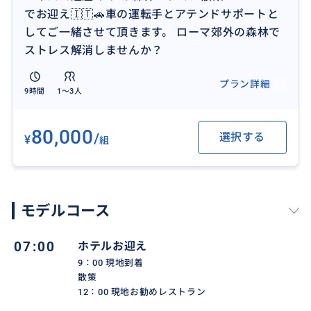
でお迎え🇮🇹🚗車の運転手とアテンドサポートと
してご一緒させて頂きます。 ローマ郊外の森林で
ストレス解消しませんか？
プラン詳細
9時間
1〜3人
80,000
/
選択する
¥
組
モデルコース
ローマ郊外にあるチミノ
ユネスコ遺産とされている
07:00
ホテルお迎え
ブナの森林浴へようこそ。
9∶00 現地到着
散策
12∶00 現地お勧めレストラン