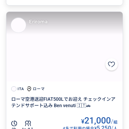
Eriroma
ローマ
ITA
ローマ空港送迎FIAT500Lでお迎え チェックインア
テンドサポート込み Ben venuti 🇮🇹🚗
21,000
¥
/
組
5,250
/
¥
4名で利用の場合
人