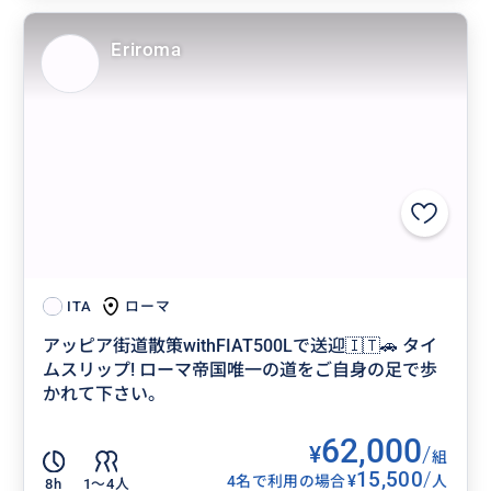
Eriroma
ローマ
ITA
アッピア街道散策withFIAT500Lで送迎🇮🇹🚗 タイ
ムスリップ! ローマ帝国唯一の道をご自身の足で歩
かれて下さい。
62,000
¥
/
組
15,500
/
¥
4名で利用の場合
人
8h
1〜4人