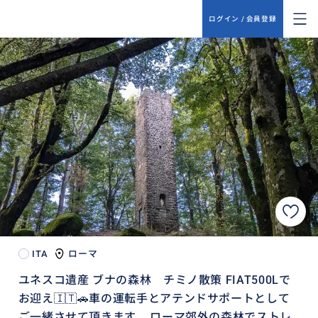
ログイン / 会員登録
ITA
ローマ
ユネスコ遺産 ブナの森林 チミノ散策 FIAT500Lで
お迎え🇮🇹🚗車の運転手とアテンドサポートとして
ご一緒させて頂きます。 ローマ郊外の森林でストレ