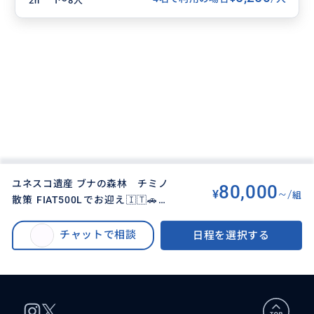
2h
1〜8人
ユネスコ遺産 ブナの森林 チミノ
80,000
¥
~/
組
散策 FIAT500Lでお迎え🇮🇹🚗車
BUYMA TRAVEL
>
ローマオプショナルツアー
>
の運転手とアテンドサポートとし
ユネスコ遺産 ブナの森林 チミノ散策 FIAT500Lでお迎え🇮🇹🚗車の運転手
てご一緒させて頂きます。 ローマ
チャットで相談
日程を選択する
とアテンドサポートとしてご一緒させて頂きます。 ローマ郊外の森林でスト
郊外の森林でストレス解消しませ
レス解消しませんか？
んか？