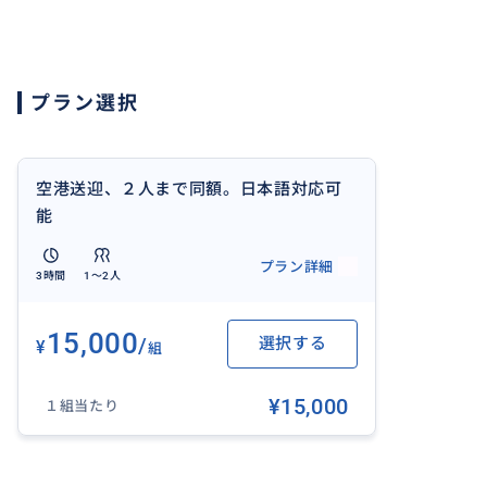
プラン選択
空港送迎、２人まで同額。日本語対応可
能
プラン詳細
3時間
1〜2人
15,000
/
選択する
¥
組
¥15,000
１組当たり