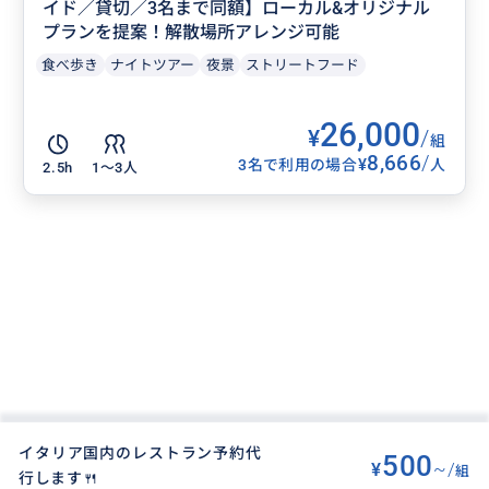
イド／貸切／3名まで同額】ローカル&オリジナル
プランを提案！解散場所アレンジ可能
食べ歩き
ナイトツアー
夜景
ストリートフード
26,000
¥
/
組
8,666
/
¥
3名で利用の場合
人
2.5h
1〜3人
イタリア国内のレストラン予約代
500
¥
~/
組
行します🍴