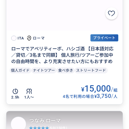
プライベート
ローマ
ITA
ローマでアペリティーボ、ハシゴ酒 【日本語対応
／貸切／3名まで同額】 個人旅行/ツアーご参加中
の自由時間を、より充実させたい方にもおすすめ
個人ガイド
ナイトツアー
食べ歩き
ストリートフード
15,000
¥
/
組
3,750
/
¥
4名で利用の場合
人
2.5h
1人〜
つなみ ローマ
5.0
(150件)