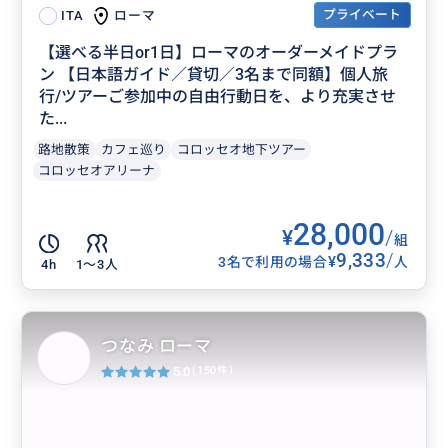
プライベート
ローマ
ITA
【選べる半日or1日】ローマのオーダーメイドプラ
ン 【日本語ガイド／貸切／3名まで同額】個人旅
行/ツアーご参加中の自由行動日を、より充実させ
た...
路地散策
カフェ巡り
コロッセオ地下ツアー
コロッセオアリーナ
28,000
¥
/
組
9,333
/
¥
3名で利用の場合
人
4h
1〜3人
つなみ ローマ
5.0
(150件)