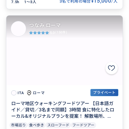
15,000
/
¥
3名で利用の場合
人
7.5h
1〜3人
つなみ ローマ
5.0
(150件)
プライベート
ローマ
ITA
ローマ地区ウォーキングフードツアー 【日本語ガ
イド／貸切／3名まで同額】3時間 食に特化したロ
ーカル&オリジナルプランを提案！ 解散場所、...
市場巡り
食べ歩き
スローフード
フードツアー