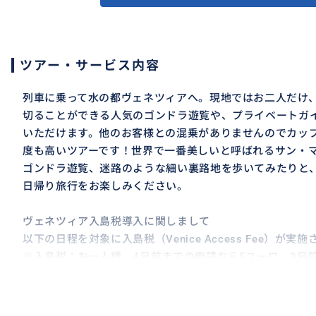
ツアー・サービス内容
列車に乗って水の都ヴェネツィアへ。現地ではお二人だけ
切ることができる人気のゴンドラ遊覧や、プライベートガ
いただけます。他のお客様との混乗がありませんのでカッ
度も高いツアーです！世界で一番美しいと呼ばれるサン・
ゴンドラ遊覧、迷路のような細い裏路地を歩いてみたりと
日帰り旅行をお楽しみください。
ヴェネツィア入島税導入に関しまして
以下の日程を対象に入島税（Venice Access Fee）が実
※入島税：お一人様 4日前までの申請なら5ユーロ、3日前
対象日：4月3〜6、10〜12、17〜19、24〜30日
5月1～3、8～10、15～17、22～24、29～31日
6月1〜4、5～7、12～14、19～21、26～28日