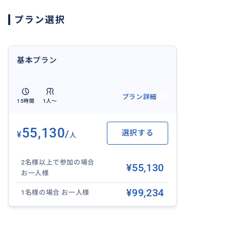
7月3～5、10～12、17～19、24～26日
プラン選択
対象日にご参加のお客様には、お申込み時に詳細をご案内
基本プラン
おすすめ
プラン詳細
15時間
1人〜
55,130
/
選択する
¥
人
2名様以上で参加の場合
¥55,130
お一人様
¥99,234
1名様の場合 お一人様