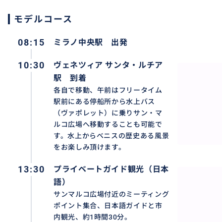
モデルコース
08:15
ミラノ中央駅 出発
10:30
ヴェネツィア サンタ・ルチア
駅 到着
各自で移動、午前はフリータイム
駅前にある停船所から水上バス
（ヴァポレット）に乗りサン・マ
ヴェネツィアの代名詞「ゴンドラ」に乗船し運河巡り。 運
ルコ広場へ移動することも可能で
みをお楽しみください。
す。水上からベニスの歴史ある風景
をお楽しみ頂けます。
13:30
プライベートガイド観光（日本
語）
サンマルコ広場付近のミーティング
ポイント集合、日本語ガイドと市
内観光、約1時間30分。