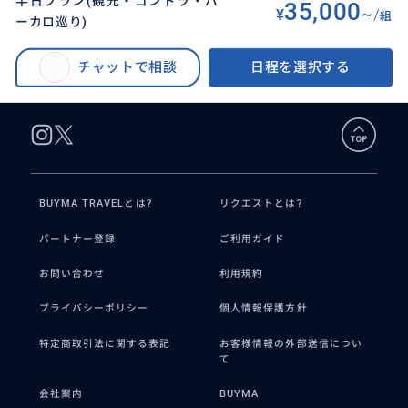
半日プラン(観光・ゴンドラ・バ
35,000
¥
~/
組
ーカロ巡り)
BUYMA TRAVEL
>
ヴェネチアオプショナルツアー
>
半日プラン(観光・ゴンドラ・バーカロ巡り)
チャットで相談
日程を選択する
BUYMA TRAVELとは?
リクエストとは?
パートナー登録
ご利用ガイド
お問い合わせ
利用規約
プライバシーポリシー
個人情報保護方針
特定商取引法に関する表記
お客様情報の外部送信につい
て
会社案内
BUYMA