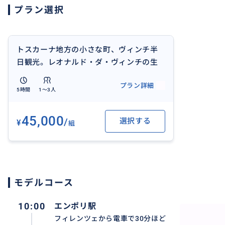
プラン選択
トスカーナ地方の小さな町、ヴィンチ半
日観光。レオナルド・ダ・ヴィンチの生
家見学、地元料理のレストランへご案
プラン詳細
内。
5時間
1〜3人
45,000
/
選択する
¥
組
ヴィンチの町までフィレンツェから足を伸ばして、半日観
モデルコース
まで車でご案内いたします。
10:00
エンポリ駅
フィレンツェから電車で30分ほど