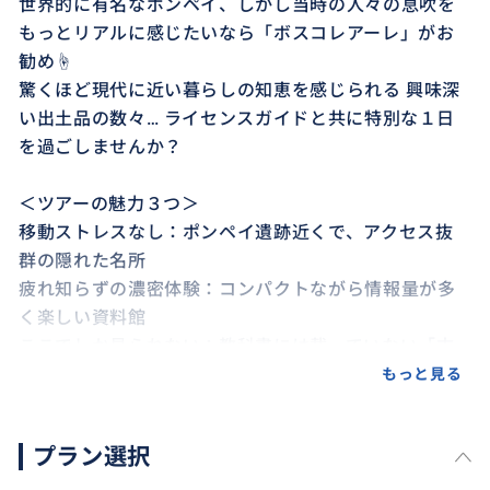
世界的に有名なポンペイ、しかし当時の人々の息吹を
もっとリアルに感じたいなら「ボスコレアーレ」がお
勧め☝️
驚くほど現代に近い暮らしの知恵を感じられる 興味深
い出土品の数々… ライセンスガイドと共に特別な１日
を過ごしませんか？
＜ツアーの魅力３つ＞
移動ストレスなし：ポンペイ遺跡近くで、アクセス抜
群の隠れた名所
疲れ知らずの濃密体験：コンパクトながら情報量が多
く楽しい資料館
ここでしか見られない：教科書には載っていない「古
代のリアル」
もっと見る
＜ボスコレアーレで出会える「驚き」＞
プラン選択
生活の道具：農耕・釣り・土木道具、コスメや薬品ま
で、当時の人々の生活がリアルにイメージ出来る