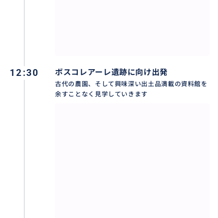
公式サイト Vivaticketで ご自身でお買い求めいただく
か、当方の予約代行サービスをご利用ください
スタンダードチケット
https://travel.buyma.com/service/a030105/ic020299
250729000048/
12:30
ボスコレアーレ遺跡に向け出発
古代の農園、そして興味深い出土品満載の資料館を
余すことなく見学していきます
おすすめ