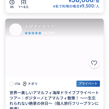
¥
/
組
9,500
/
¥
4名で利用の場合
人
3h
1〜6人
大好きイタリア
4.9
(72件)
プライベート
ナポリ
ITA
世界一美しいアマルフィ海岸ドライブプライベート
ツアー：ポジターノとアマルフィ散策！ ～一生忘
れられない絶景の休日～（個人旅行フリープランに
最適）