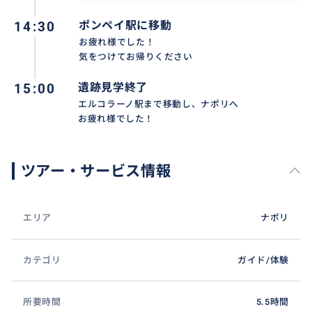
14:30
ポンペイ駅に移動
お疲れ様でした！
気をつけてお帰りください
15:00
遺跡見学終了
エルコラーノ駅まで移動し、ナポリへ
ポンペイ遺跡だけで満足していませんか？
お疲れ様でした！
ヴェスヴィオ山の噴火が止めたのは、ポンペイの街だ
けではありません！
ツアー・サービス情報
郊外にも私たちと変わらない日々の暮らしがありまし
た
ボスコレアーレには、生々しい「日常の愛おしさ」が
エリア
ナポリ
保存されています
ポンペイで遺跡のスケールに圧倒された後は、ぜひこ
カテゴリ
ガイド/体験
の場所へ
「あゝ昔の人もこんな道具を使っていたのか」「こん
なに美しい馬車に乗っていたのか」と、思わずほくそ
所要時間
5.5時間