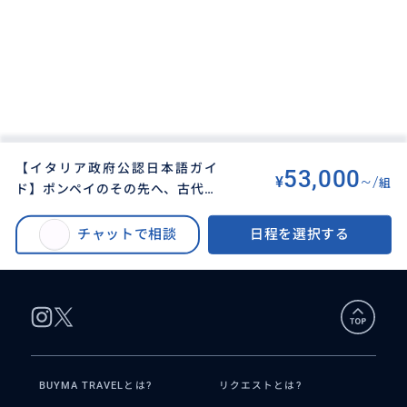
【イタリア政府公認日本語ガイ
53,000
¥
~/
組
ド】ポンペイのその先へ、古代の
BUYMA TRAVEL
>
ナポリオプショナルツアー
>
日常を紐解く「ボスコレアーレ」
遺跡ファン必見！【イタリア政府公認 日本語ガイド】ポンペイ遺跡&ボスコ
探訪プライベートツアー
チャットで相談
日程を選択する
レアーレ遺跡ガイドツアー 〜歴史の深淵に触れる 特別な一日～
BUYMA TRAVELとは?
リクエストとは?