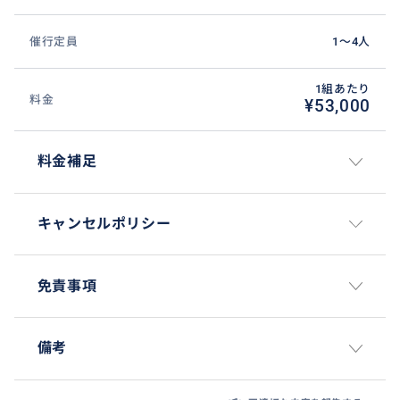
笑んでしまうような出土品が盛り沢山です！
催行定員
1〜4人
こんな方におすすめ：
難易度： ★☆☆☆☆（ゆったりとしたペース）
1組あたり
料金
ポンペイ遺跡には既に行ったことがある方
¥53,000
観光地巡りよりも、深い物語のある体験が好きな方
歴史の「裏側」や「日常の知恵」に興味がある方
料金補足
キャンセルポリシー
免責事項
備考