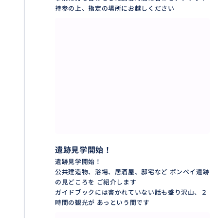
い
持参の上、指定の場所にお越しください
ガイドの確保後、1週間以内にツアーをご購入ください
（1週間を過ぎますと確保が解除されます）
詳細打ち合わせ： ご購入後、交通手段、集合場所、見
学順路をご相談させていただきます
最終確認： ツアー日の10日〜1週間前に、最終案内
（ミート場所・ガイド名・緊急連絡先など）をお送り
します
＜ナポリからの電車(ベスビオ鉄道)＞
到着時間に合わせて ガイドの手配をいたします
（国鉄は利用しないで下さい 駅が全く異なります）
遺跡見学開始！
遺跡見学開始！
公共建造物、浴場、居酒屋、邸宅など ポンペイ遺跡
ヴェスビオ鉄道（EAV：Circumvesuviana）
の見どころを ご紹介します
ナポリからお越しの方は 始発駅から乗車した方が賢明
ガイドブックには書かれていない話も盛り沢山、２
です(座れる確率が高い)
時間の観光が あっという間です