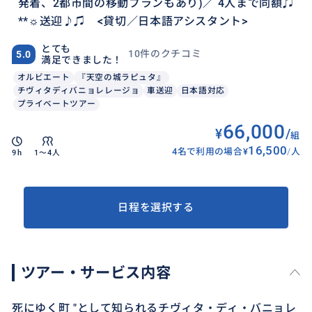
発着、2都市間の移動プランもあり)／ 4人まで同額♫
**☼送迎♪♫ <貸切／日本語アシスタント>
とても
10件のクチコミ
5.0
満足できました！
オルビエート
『天空の城ラピュタ』
チヴィタディバニョレレージョ
車送迎
日本語対応
プライベートツアー
66,000
¥
/
組
16,500
4名で利用の場合
¥
/
人
9h
1〜4人
日程を選択する
ツアー・サービス内容
死にゆく町 "として知られるチヴィタ・ディ・バニョレ