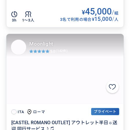
45,000
¥
/
組
15,000
/
¥
3名で利用の場合
人
3h
1〜3人
Moonlight
5.0
(142件)
プライベート
ローマ
ITA
[CASTEL ROMANO OUTLET] アウトレット半日☼送
迎 同行サービス♪♫