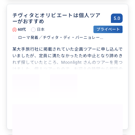
チヴィタとオリビエートは個人ツア
5.0
ーがおすすめ
60代
日本
プライベート
ローマ発着／チヴィタ・ディ・バーニョレー...
某大手旅行社に掲載されていた企画ツアーに申し込んで
いましたが、定員に満たなかったため中止となり諦めき
れず探していたところ、Moonlight さんのツアーを見つ
けました。個人ツアーなので、お迎えの時間から相談の
上こちらの都合に合わせていただか事ができました。体
調に気を遣ってくださいながら村を歩き、トラットリア
も店の混雑具合を見てその場で決めました。もちろん、
どうしても行きたいお店があれば予め予約してください
ます。集合時間を気にせずゆっくり出来ました。有難う
もっと見る
ございました。
参考になった
1