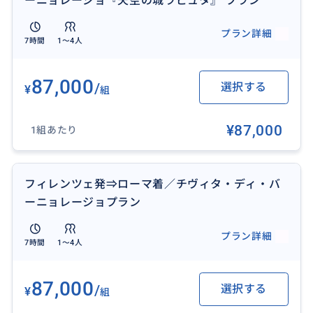
ーニョレージョ『天空の城ラピュタ』 プラン
プラン詳細
7時間
1〜4人
おすすめ
87,000
/
選択する
¥
組
¥87,000
1組あたり
フィレンツェ発⇒ローマ着／チヴィタ・ディ・バ
ーニョレージョプラン
プラン詳細
7時間
1〜4人
87,000
/
選択する
¥
組
車に乗って便利な旅です。列車とバスに乗り変えのやや