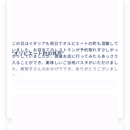
ランチ
5.0
50代
日本
プライベート
ローマ発着／チヴィタ・ディ・バーニョレー...
この日はイタリアも祝日でオルビエートの町も混雑して
いました。お目当てのレストランが予約取れず少しがっ
“
オリビエート村の井戸
”
かりしていましたが、直接お店に行ってみたらあっさり
入ることができ、美味しいご当地パスタがいただけまし
た。美智子さんのおかげでです。ありがとうございまし
た。
もっと見る
参考になった
3