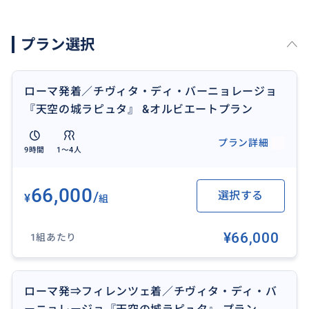
チヴィタ・ディ・バーニョレージョの路地を散策する
のは、見逃せない体験です。
プラン選択
狭い路地は、素晴らしい景色や隠れた広場の発見へと
あなたを導き、時には、リラックスして十分な休憩を
ローマ発着／チヴィタ・ディ・バーニョレージョ
楽しむことができる特徴的な小さなレストランに出会
『天空の城ラピュタ』 &オルビエートプラン
うこともあります。
この美しいエクスカーションを締めくくるのに、この
プラン詳細
9時間
1〜4人
ような特徴的なレストランでの食事ほど素晴らしいも
のはないと思います。
66,000
/
選択する
¥
組
¥66,000
1組あたり
ローマ発⇒フィレンツェ着／チヴィタ・ディ・バ