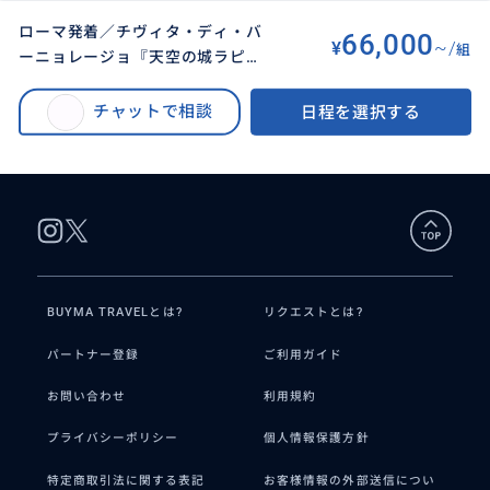
ローマ発着／チヴィタ・ディ・バ
66,000
¥
~/
組
ーニョレージョ『天空の城ラピュ
BUYMA TRAVEL
>
その他都市オプショナルツアー
>
タ』 &オルビエートプラン
チヴィタ・ディ・バーニョレージョ『天空の城ラピュタ』日帰りツアー／オ
チャットで相談
日程を選択する
ルビエート観光付き (ローマ発着、2都市間の移動プランもあり)／ 4人まで同
額♫ **☼送迎♪♫ <貸切／日本語アシスタント>
BUYMA TRAVELとは?
リクエストとは?
パートナー登録
ご利用ガイド
お問い合わせ
利用規約
プライバシーポリシー
個人情報保護方針
特定商取引法に関する表記
お客様情報の外部送信につい