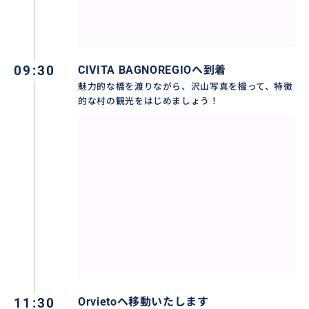
この商品をご覧いただいた方には下記の商品も好評で
す！
09:30
CIVITA BAGNOREGIOへ到着
魅力的な橋を渡りながら、沢山写真を撮って、特徴
▼[ローマ発] ポンペイ遺跡日帰りチャーター
的な村の観光をはじめましょう！
https://travel.buyma.com/service/a030101/ic010101
251030000029/
▼[ローマ発] ポジターノ+アマルフィ 日帰りツアー
http
s://travel.buyma.com/service/a030101/ic010101250
513000016/
▼[チヴィタ・ディ・バーニョレージョ→オルビエート]
♫ 2都市日帰りツアー
https://travel.buyma.com/ser
vice/a030199/ic010101250326000009/
11:30
Orvietoへ移動いたします
▼[THE MALL OUTLET] ザモールアウトレット1日☼送