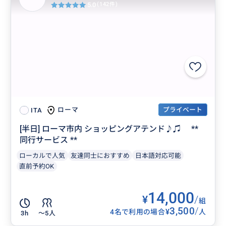
5.0
(142件)
プライベート
ローマ
ITA
[半日] ローマ市内 ショッピングアテンド♪♫ **
同行サービス **
ローカルで人気
友達同士におすすめ
日本語対応可能
直前予約OK
14,000
¥
/
組
3,500
/
¥
4名で利用の場合
人
3h
〜5人