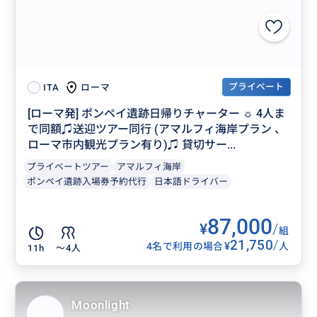
プライベート
ローマ
ITA
[ローマ発] ポンペイ遺跡日帰りチャーター ☼ 4人ま
で同額♫送迎ツアー同行 (アマルフィ海岸プラン 、
ローマ市内観光プラン有り)♫ 貸切サー...
プライベートツアー
アマルフィ海岸
ポンペイ遺跡入場券予約代行
日本語ドライバー
87,000
¥
/
組
21,750
/
¥
4名で利用の場合
人
11h
〜4人
Moonlight