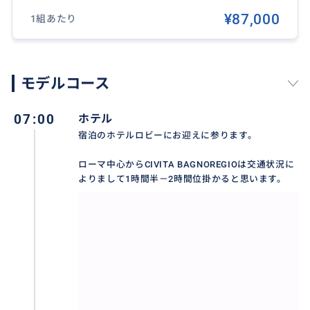
こしさもなく、ストレスもなく、楽な旅を提供いたし
¥87,000
1組あたり
ます。
モデルコース
おすすめ
07:00
ホテル
宿泊のホテルロビーにお迎えに参ります。
ローマ中心からCIVITA BAGNOREGIOは交通状況に
よりまして1時間半－2時間位掛かると思います。