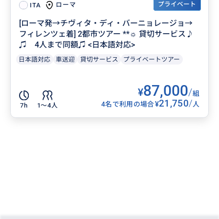
プライベート
ローマ
ITA
[ローマ発→チヴィタ・ディ・バーニョレージョ→
フィレンツェ着] 2都市ツアー **☼ 貸切サービス♪
♫ 4人まで同額♫ <日本語対応>
日本語対応
車送迎
貸切サービス
プライベートツアー
87,000
¥
/
組
21,750
/
¥
4名で利用の場合
人
7h
1〜4人