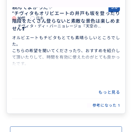
頼んでよかった✨
5.0
“
チヴィタもオリビエートの井戸も坂を登ったり
30代
日本
階段をたくさん登らないと素敵な景色は楽しめま
チヴィタ・ディ・バーニョレージョ『天空の...
せん❣️
”
オルビエートもチビタもとても素晴らしいところでし
た。
こちらの希望を聞いてくださったり、おすすめを紹介し
て頂いたりして、時間を有効に使えたのがとても良かっ
たです。
もっと見る
参考になった
1