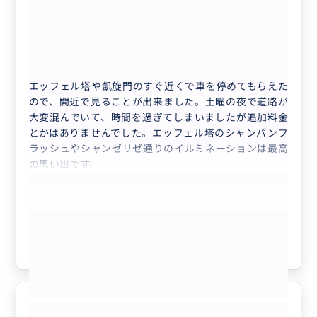
エッフェル塔と凱旋門
5.0
70代
日本
● 貸切 1〜3名様 専用プライベート ...
エッフェル塔や凱旋門のすぐ近くで車を停めてもらえた
ので、間近で見ることが出来ました。土曜の夜で道路が
大変混んでいて、時間を過ぎてしまいましたが追加料金
とかはありませんでした。エッフェル塔のシャンパンフ
ラッシュやシャンゼリゼ通りのイルミネーションは最高
の思い出です。
もっと見る
参考になった
0
エッフェル塔と凱旋門のツアー
5.0