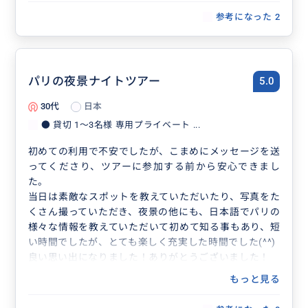
た。
参考になった
2
シャンゼリゼ通りはクリスマスが近かったこともあり、
たくさんの綺麗なフォトスポットで写真を撮っていただ
きました。
目的の箇所以外でも歩いていて綺麗な場所があればすぐ
2人にカメラを向けて下さり、本当にたくさんの写真と
パリの夜景ナイトツアー
5.0
動画を残していただきました。
30代
日本
綺麗なフォトスポットの場所にもとても詳しく2人だけ
ではこんなに素敵な写真をたくさん撮ることができなか
● 貸切 1〜3名様 専用プライベート ...
ったと思います。
初めての利用で不安でしたが、こまめにメッセージを送
時間の許す限り、ここもここも撮りましょう！言ってく
ってくださり、ツアーに参加する前から安心できまし
ださり、私達のことを自分のことのように考えて、1枚
た。
でも多くの写真を残してあげたいと思って下さっている
当日は素敵なスポットを教えていただいたり、写真をた
のがよく伝わって来ました。
くさん撮っていただき、夜景の他にも、日本語でパリの
また移動中も車から見える観光地について説明いただい
様々な情報を教えていただいて初めて知る事もあり、短
たり、写真以外の部分でもとても楽しめました。
い時間でしたが、とても楽しく充実した時間でした(^^)
日本に帰ってからも2人での写真を見返してお願いして
良い思い出になりました！ありがとうございました！
本当によかったと感じております。
またパリに行った時はぜひお願いしたいと思います。
もっと見る