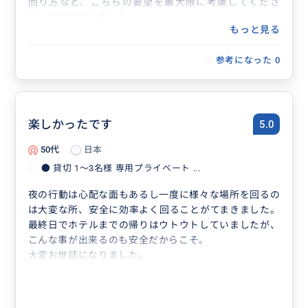
回り方など、こちらの要望を最大限に考慮してくださ
り、大変満足しました。
もっと見る
お願いして本当によかったです。
初めてパリ一人旅で不安な方におすすめしたいです。
参考になった
0
楽しかったです
5.0
50代
日本
● 貸切 1〜3名様 専用プライベート ...
夜の行動は心配な面もあるし一度に様々な場所を回るの
は大変な所、安全に効率よく回ることがてまきました。
最終日でホテルまでの帰りはウトウトしていましたが、
こんな事が出来るのも安全だからこそ。
大変お世話になりました。