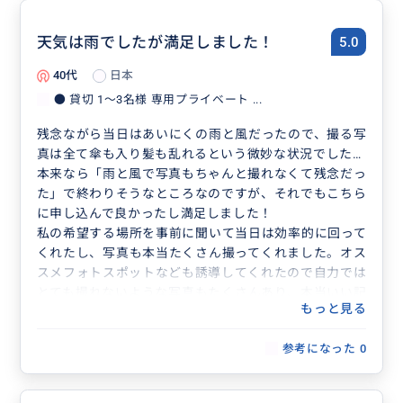
オルセー美術館、ルーブル美術館、オペラガルニエetc‥
タクシー内から見るだけのものと降りて写真を取ってい
ただけるものとありました。
天気は雨でしたが満足しました！
5.0
各名所における写真スポットはもちろんのこと、タクシ
40代
日本
ー移動中もオリンピック前後の現地事情や、建造物の歴
史について、はたまた美術館やデパートなど観光客とし
● 貸切 1〜3名様 専用プライベート ...
て知りたい情報をお話いただけました。
残念ながら当日はあいにくの雨と風だったので、撮る写
初日にお願いして本当に良かったと心から思います。
真は全て傘も入り髪も乱れるという微妙な状況でした…
大雨の中アテンドいただきありがとうございました！
本来なら「雨と風で写真もちゃんと撮れなくて残念だっ
た」で終わりそうなところなのですが、それでもこちら
に申し込んで良かったし満足しました！
私の希望する場所を事前に聞いて当日は効率的に回って
くれたし、写真も本当たくさん撮ってくれました。オス
スメフォトスポットなども誘導してくれたので自力では
とても撮れないような写真もたくさんあり、本当いい記
もっと見る
念になりました。
あとその微妙な天気の中、本当に写真撮影を頑張ってい
参考になった
0
ただきまして…本当ありがとうございました！！
また機会がありましたらよろしくお願いします。