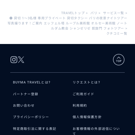
TRAVELトップ
>
パリ
>
サービス一覧
>
● 貸切 1〜3名様 専用プライベート 貸切タクシー パリの夜景ナイトツアー
写真撮ります！ご案内 エッフェル塔 ルーブル美術館 オルセー美術館 ノート
ルダム教会 シャンゼリゼ 凱旋門 フォトツアー
>
クチコミ一覧
BUYMA TRAVELとは?
リクエストとは?
パートナー登録
ご利用ガイド
お問い合わせ
利用規約
プライバシーポリシー
個人情報保護方針
特定商取引法に関する表記
お客様情報の外部送信につい
て