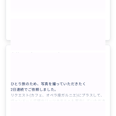
もっと見る
参考になった
1
素敵な写真をたくさん撮っていただ
5.0
きました！
20代
日本
● 貸切 1〜3名様 専用プライベート ...
ひとり旅のため、写真を撮っていただきたく
2日連続でご依頼しました。
リクエスト(カフェ、オペラ座ガルニエ)にプラスして、
ヴァンドーム広場やリッツホテルへも案内していただき
ました。
希望の写真をあらかじめお送りしたところ、