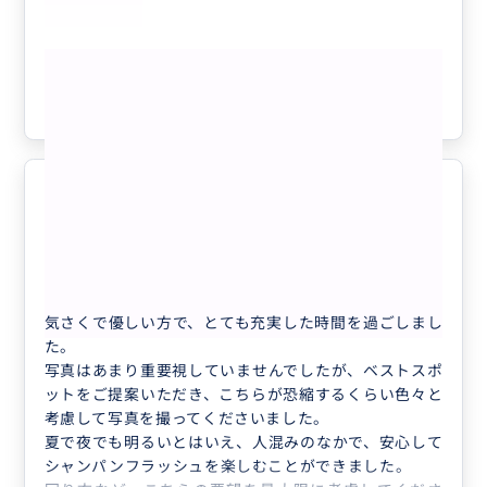
誠実でお話ししやすい方で楽しい時間でした。
(手配してくださった貸切ハイヤーの方も丁寧な方でし
もっと見る
た！)
一眼レフをお渡ししての撮影でしたので、不便なことも
参考になった
3
あったかと思いますが、
どれも素敵な写真ばかりで、
感謝しています。
撮っていただいた写真はなんと150枚越えでした！
また是非お願いしたいです。ありがとうございました。
お願いして本当によかったです。
5.0
40代
日本
● 貸切 1〜3名様 専用プライベート ...
気さくで優しい方で、とても充実した時間を過ごしまし
た。
写真はあまり重要視していませんでしたが、ベストスポ
ットをご提案いただき、こちらが恐縮するくらい色々と
考慮して写真を撮ってくださいました。
夏で夜でも明るいとはいえ、人混みのなかで、安心して
シャンパンフラッシュを楽しむことができました。