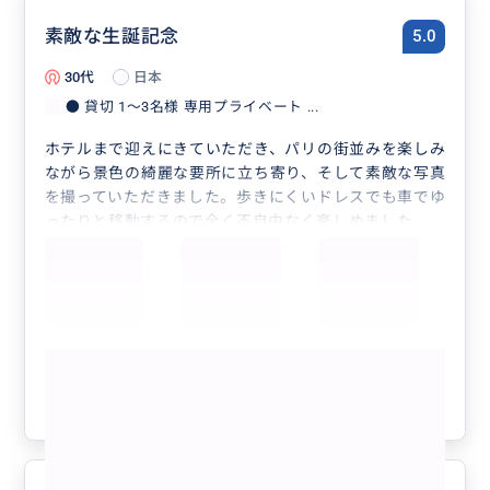
素敵な生誕記念
5.0
30代
日本
● 貸切 1〜3名様 専用プライベート ...
ホテルまで迎えにきていただき、パリの街並みを楽しみ
ながら景色の綺麗な要所に立ち寄り、そして素敵な写真
を撮っていただきました。歩きにくいドレスでも車でゆ
ったりと移動するので全く不自由なく楽しめました。
想像通り、いや想像以上に綺麗な記念写真を残すことが
できました！
パリに来るみなさんにおすすめしたいプランです！
もっと見る
参考になった
7