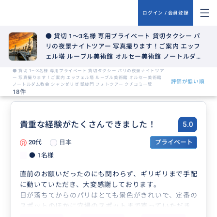
ログイン / 会員登録
● 貸切 1〜3名様 専用プライベート 貸切タクシー パ
リの夜景ナイトツアー 写真撮ります！ご案内 エッフ
ェル塔 ルーブル美術館 オルセー美術館 ノートルダム
教会 シャンゼリゼ 凱旋門 フォトツアー
● 貸切 1〜3名様 専用プライベート 貸切タクシー パリの夜景ナイトツア
ー 写真撮ります！ご案内 エッフェル塔 ルーブル美術館 オルセー美術館
評価が低い順
ノートルダム教会 シャンゼリゼ 凱旋門 フォトツアー クチコミ一覧
18件
貴重な経験がたくさんできました！
5.0
20代
日本
プライベート
● 1名様
直前のお願いだったのにも関わらず、ギリギリまで手配
に動いていただき、大変感謝しております。
日が落ちてからのパリはとても景色がきれいで、定番の
スポットのほかに穴場のスポットまで寄っていただき、
きれいな写真を撮ることができました！