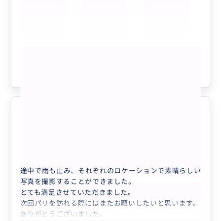
自分一人では見ることができなかった景色、写真に残す
ことができなかった景色がたくさんあり、本当にお願い
してよかったと思います！
短い時間の中で大満足のツアーをありがとうございまし
もっと見る
た！
参考になった
1
とてもいい思い出になりました。
5.0
30代
日本
プライベート
● 貸切 2名様 パリの夜景ナイトツアー...
途中で雨も止み、それぞれのロケーションで素晴らしい
写真を撮影することができました。
とても満足させていただきました。
次回パリを訪れる際にはまたお願いしたいと思います。
ありがとうございました。