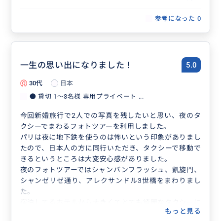
参考になった
0
一生の思い出になりました！
5.0
30代
日本
● 貸切 1〜3名様 専用プライベート ...
今回新婚旅行で2人での写真を残したいと思い、夜のタ
クシーでまわるフォトツアーを利用しました。
パリは夜に地下鉄を使うのは怖いという印象がありまし
たので、日本人の方に同行いただき、タクシーで移動で
きるというところは大変安心感がありました。
夜のフォトツアーではシャンパンフラッシュ、凱旋門、
シャンゼリゼ通り、アレクサンドル3世橋をまわりまし
た。
宿泊してるホテルから大きくてとても綺麗なタクシーに
もっと見る
乗り、親切なドライバーさんに運転していただきまし