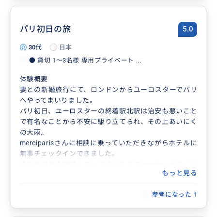
パリ初日の旅
5.0
30代
日本
● 貸切 1〜3名様 専用プライベート ...
体験概要
妻との新婚旅行にて、ロンドンからユーロスターでパリ
へやってまいりました。
パリ初日、ユーロスターの終着駅北駅は治安も悪いこと
で有名なことから不安に駆り立てられ、その上あいにく
の大雨‥
merciparisさんに相談に乗っていただきながらホテルに
無事チェックインできました。
その後自身の宿泊しているホテルにてmerciparisさんと
もっと見る
合流
タクシーに乗車し、パリ市内を周遊
参考になった
1
凱旋門、シャンゼリゼ、アレキサンドル三世橋、エッフ
ェル塔、コンコルド広場、