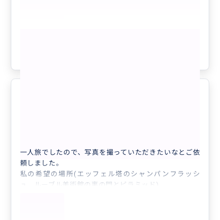
その希望写真を参考にしながらできるだけ同じ構図で写
真を撮ろうとしてくだる
&
もっと見る
絵になるスポットをご存知のためどんどん案内いただ
き、
参考になった
6
結果、どれも素敵な写真になりました。
撮っていただいた写真は300枚超えです！
また、カフェでの注文もとても頼りになり、
オススメしていただいたセットがとてもかわいく大正解
素敵な写真をたくさん撮っていただ
でした！
5.0
き、大満足です！
またお会いするためにパリへ旅行したいと思えるほど素
20代
日本
敵な方で
良い時間になりました。
● 貸切 1〜3名様 専用プライベート ...
またどうぞよろしくお願いします。
一人旅でしたので、写真を撮っていただきたいなとご依
頼しました。
私の希望の場所(エッフェル塔のシャンパンフラッシ
ュ、ルーブル美術館の裏の門とピラミッド)
にプラスして、おすすめのスポット
(アレキサンドル３世橋、凱旋門など)
をチョイスして撮影いただけました。