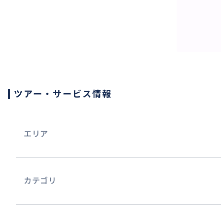
移動のストレスなく、最初から最後までパリの時間に集中
初めてのパリや夜の外出でも安心してご利用いただけます
※パリ市内およびモントルイユ周辺のホテルに対応
おすすめ
ツアー・サービス情報
エリア
カテゴリ