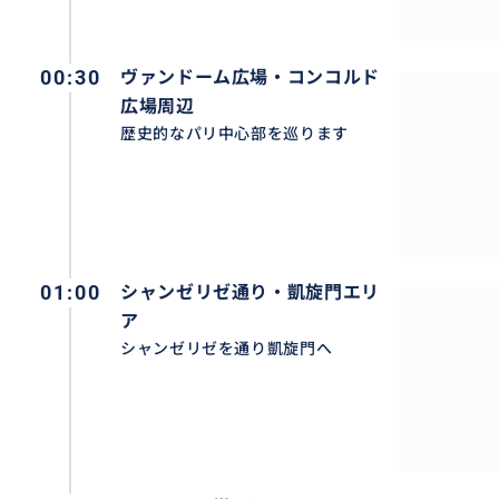
フランスで長く愛されてきたクラシックカーで、街中でも
す。走っていると、地元の人が笑顔で手を振ってくれるこ
はの楽しさのひとつです。
00:30
ヴァンドーム広場・コンコルド
広場周辺
⸻
歴史的なパリ中心部を巡ります
ただ移動するのではなく、
その時間そのものが、旅の記憶になる。
パリという街が、少しだけ“あなたの物語”になる夜をお楽
01:00
シャンゼリゼ通り・凱旋門エリ
ア
シャンゼリゼを通り凱旋門へ
おすすめ