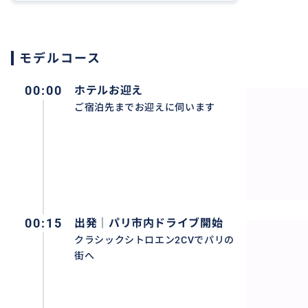
◯ご案内について
ドライバーはパリ在住16年の日本人です。
モデルコース
日本語でのご案内となりますので、初めてのパリでも安心
00:00
ホテルお迎え
お客様のペースに合わせてゆったりとご案内いたしますの
ご宿泊先までお迎えに伺います
く、心地よい時間をお過ごしいただけます。
◯訪問スポットについて
エッフェル塔、シャンゼリゼ通り、凱旋門、オペラ座、ヴ
場、サンジェルマンデプレ、カルチェラタン界隈など、パ
◯料金について
00:15
出発｜パリ市内ドライブ開始
料金は車1台あたりとなります（最大3名様までご乗車可能
クラシックシトロエン2CVでパリの
ご利用に最適です。
街へ
◯シトロエン2CVについて