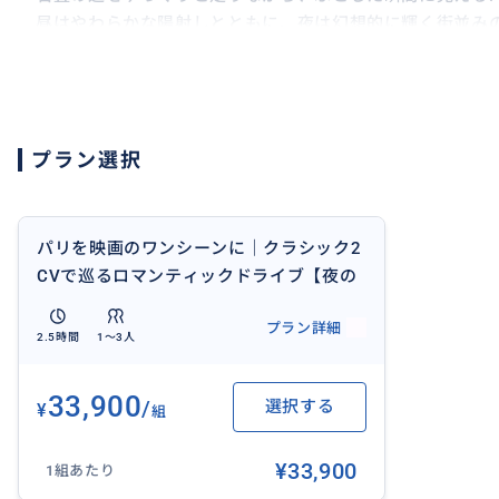
昼はやわらかな陽射しとともに、夜は幻想的に輝く街並み
パリを感じていただけます。
特に、カップルやご友人同士でのご利用におすすめです。
一日をより印象的に。「ただ観光した」だけでは終わらな
プラン選択
す。
また、おひとりでのご参加も歓迎しています。
パリ在住16年の日本人がご案内しますので、初めてのパリ
パリを映画のワンシーンに｜クラシック2
安心してお楽しみいただけます。
CVで巡るロマンティックドライブ【夜の
エッフェル塔“シャンパンフラッシュ”】
プラン詳細
ホテルまでのお迎え・お送り付きで、移動の心配も不要で
2.5時間
1〜3人
もお撮りします。
33,900
/
選択する
¥
エミリー、パリへ行くのロケ地巡りなど、アレンジも可能
組
い。
¥33,900
1組あたり
徒歩では届かないパリの風や光を感じながら、この街をゆ