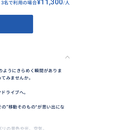
¥11,300
3名で利用の場合
/
人
のようにきらめく瞬間がありま
めてみませんか。
クドライブへ。
の“移動そのもの”が思い出にな
パリの景色や光、空気。