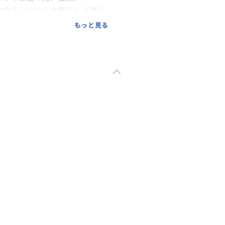
の中で、いつもの観光とは違う
もっと見る
ハネムーンや記念日など、大切な
い、心に残る時間をお届けしま
や夜の外出に不安がある方でも
す。ご希望があれば途中でお写真
ですのでお気軽にご相談くださ
っくりと巡ります。