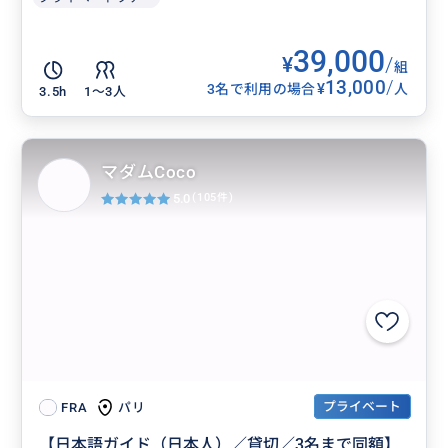
39,000
¥
/
組
13,000
/
¥
3名で利用の場合
人
3.5h
1〜3人
マダムCoco
5.0
(105件)
プライベート
パリ
FRA
【日本語ガイド（日本人）／貸切／3名まで同額】