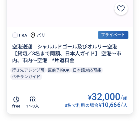
プライベート
パリ
FRA
空港送迎 シャルルドゴール及びオルリー空港
【貸切／3名まで同額、日本人ガイド】 空港〜市
内、市内〜空港 *片道料金
行き先アレンジ可
直前予約OK
日本語対応可能
ベテランガイド
32,000
¥
/
組
10,666
/
¥
3名で利用の場合
人
free
1〜3人