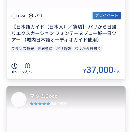
プライベート
パリ
FRA
【日本語ガイド（日本人）／貸切】 パリから日帰
りエクスカーション フォンテーヌブロー城一日ツ
アー （城内日本語オーディオガイド使用）
フランス観光
世界遺産
パリ近郊
パリから日帰り
37,000
¥
/
人
8h
2人〜
マダムCoco
5.0
(105件)