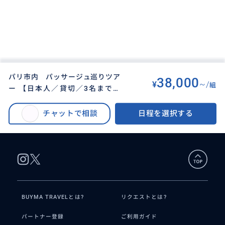
パリ市内 パッサージュ巡りツア
38,000
¥
~/
組
ー 【日本人／貸切／3名まで同
BUYMA TRAVEL
>
パリオプショナルツアー
>
額】 行先・時間などアレンジ可
パリ市内１日ツアー パッサージュ巡り 【日本人／貸切／3名まで同額】 行
チャットで相談
日程を選択する
先・時間などアレンジ可
BUYMA TRAVELとは?
リクエストとは?
パートナー登録
ご利用ガイド