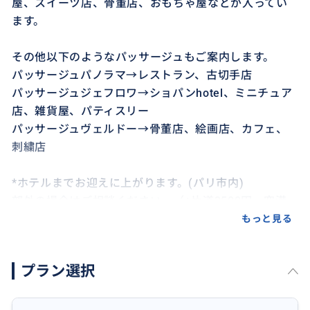
屋、スイーツ店、骨董店、おもちゃ屋などが入ってい
ます。
その他以下のようなパッサージュもご案内します。
パッサージュパノラマ→レストラン、古切手店
パッサージュジェフロワ→ショパンhotel、ミニチュア
店、雑貨屋、パティスリー
パッサージュヴェルドー→骨董店、絵画店、カフェ、
刺繍店
*ホテルまでお迎えに上がります。(パリ市内)
郊外の場合はご相談ください。（+片道3500円、空港
エリアは片道5000円となります）
もっと見る
*３名様まで同料金、４名様よりお一人様につき５００
プラン選択
０円追加
延長サービスも可能です。7500円/時