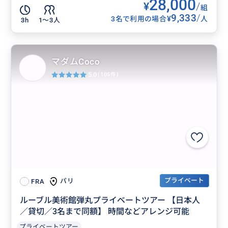
28,000
¥
/
組
9,333
/
¥
3名で利用の場合
人
3h
1〜3人
マダムCoco
5.0
(105件)
プライベート
パリ
FRA
ルーブル美術館弾丸プライベートツアー 【日本人
／貸切／3名まで同額】 時間などアレンジ可能
プライベートツアー