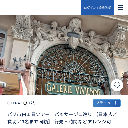
ログイン / 会員登録
FRA
パリ
プライベート
パリ市内１日ツアー パッサージュ巡り 【日本人／
貸切／3名まで同額】 行先・時間などアレンジ可