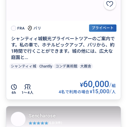
プライベート
パリ
FRA
シャンティィ城観光プライベートツアーのご案内で
す。私の車で、ホテルピックアップ、パリから、約
1時間で行くことができます。城の他には、広大な
庭園と...
シャンティィ城
Chantlly
コンデ美術館
大厩舎
60,000
¥
/
組
15,000
/
¥
4名で利用の場合
人
6h
1〜4人
Sencharose
5.0
(8件)