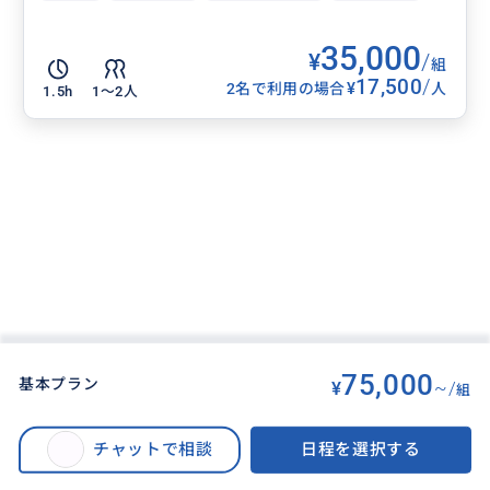
35,000
¥
/
組
17,500
/
¥
2名で利用の場合
人
1.5h
1〜2人
75,000
基本プラン
¥
~/
組
BUYMA TRAVEL
>
パリオプショナルツアー
>
パリ発・ジベルニー プライベート観光ツアー。 印象派の巨匠、Claude Mone
チャットで相談
日程を選択する
tが愛した家と美しい庭園を専用車で快適に訪問。