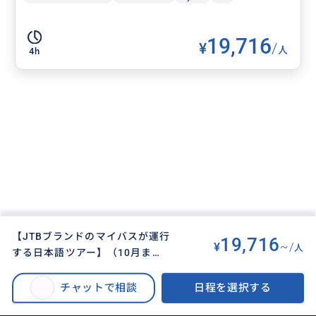
19,716
¥
/
人
4h
【JTBブランドのマイバスが運行
19,716
¥
~/
人
する日本語ツアー】（10月まで /
BUYMA TRAVEL
>
パリオプショナルツアー
>
午後プラン）優先入場あり！日本
【JTBブランドのマイバスが運行する日本語ツアー】（10月まで/午後プラ
語公認ガイドがご案内するベルサ
チャットで相談
日程を選択する
ン） 優先入場あり！日本語公認ガイドと行くベルサイユ宮殿半日ツアー
イユ宮殿半日ツアー