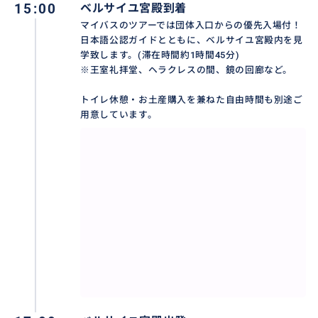
15:00
ベルサイユ宮殿到着
イヤホンガイド付き：混雑していても聞き逃さない！
マイバスのツアーでは団体入口からの優先入場付！
混雑する宮殿内でも、イヤホンを使えばガイドの説明
日本語公認ガイドとともに、ベルサイユ宮殿内を見
がクリアに聞こえます。ベルサイユの壮大な歴史を学
学致します。(滞在時間約1時間45分)
びながら、当時の様子が目に浮かぶような深い理解が
※王室礼拝堂、ヘラクレスの間、鏡の回廊など。
得られます。
トイレ休憩・お土産購入を兼ねた自由時間も別途ご
用意しています。