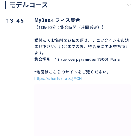
モデルコース
13:45
MyBusオフィス集合
【13時50分：集合時間（時間厳守）】
受付にてお名前をお伝え頂き、チェックインをお済
日本語ガイド同行：宮殿の見どころを効率よく巡る！
ませ下さい。出発までの間、待合室にてお待ち頂け
広大なベルサイユ宮殿の中でも、特に見逃せない以下
ます。
のスポットを、日本語ガイドが詳しく解説しながらご
集合場所：18 rue des pyramides 75001 Paris
案内します。
*地図はこちらのサイトをご覧ください。
https://shorturl.at/JjYCH
★王室礼拝堂 – ゴシックとバロックが融合した壮麗な
空間
★ヘラクレスの間 – 圧巻の天井画が特徴
★鏡の間 – かつてヴェルサイユ条約が締結された歴史
的ホール
★王妃の寝室 – マリー・アントワネットも使用した豪
華な部屋