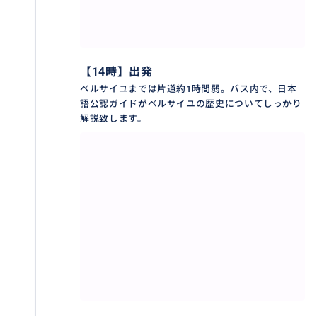
★戴冠の間 – ナポレオン1世の戴冠式が描かれた大広間
おすすめ
【14時】出発
ベルサイユまでは片道約1時間弱。バス内で、日本
語公認ガイドがベルサイユの歴史についてしっかり
解説致します。