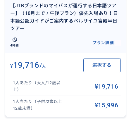
【JTBブランドのマイバスが運行する日本語ツア
ー】（10月まで / 午後プラン）優先入場あり！日
優先入場：長時間の待ち時間なし！時間を有効活用
本語公認ガイドがご案内するベルサイユ宮殿半日
このツアーなら、団体専用ゲートを利用するためスム
ツアー
ーズに入場できます。限られた時間を有効に使い、快適
に観光を楽しめます。
プラン詳細
4時間
おすすめ
19,716
/
選択する
¥
人
1人あたり（大人/12歳以
¥19,716
上）
1人当たり（子供/2歳以上
¥15,996
12歳未満）