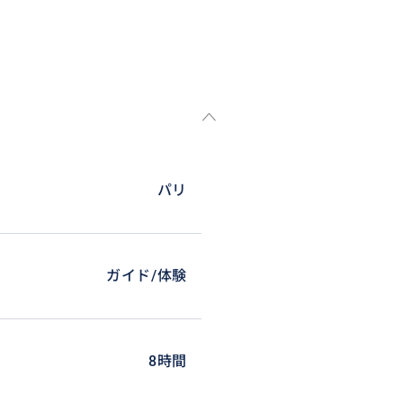
絡頂けますようお願いします。
パリ
、当日キャンセル扱いとさせて頂
ガイド/体験
しますので、閉店してしまった
8時間
をご希望の場合は、早朝料金20