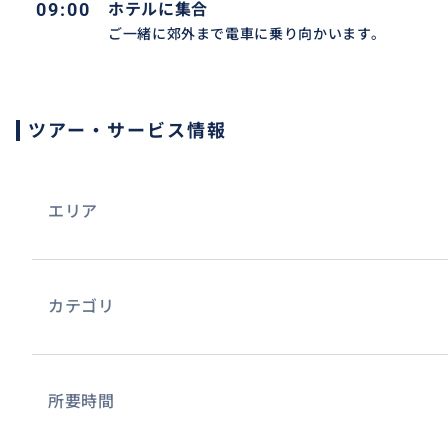
09:00
ホテルに集合
9h（集合ホテル）~17h(ホテル到着）or
ご一緒に郊外まで電車に乗り向かいます。
9h30~17h30
【その他注意事項】
ツアー・サービス情報
※ 無断でのキャンセルはご遠慮ください。
※ 当日のキャンセル、時間の変更がある場合は、必ずご連
エリア
※ 万が一、約束の時間を30分以上の遅刻をされた場合は
きます。
カテゴリ
※ ブティックが閉店したり新しいブランドが入ったり変動
場合は、ご了承ください。
※ 時間短縮をご希望の場合は、ご質問ください。
所要時間
※ 待ち合わせ（ホテル、現地に集合）の際、朝9h前の集合