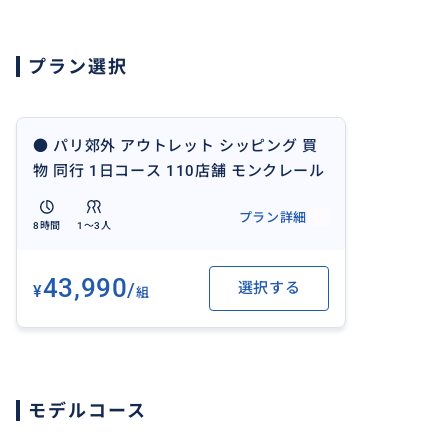
を注文できます。
1日たっぷり、ご一緒致しますので、心配不要、ご満足間違
プラン選択
お帰りは、ホテルまでご一緒致します。
【価格の補足】
１〜３人まで同一料金です。
● パリ郊外 アウトレット シッピング 買
それ以上の人数等は、ご質問下さい。
物 同行 1日コース 110店舗 モンクレール
マックスマーラ ルブタン バーバリー グッ
プラン詳細
チ セリーヌ バレンシアガ レペト サンロ
8時間
1〜3人
【事前情報】
ーラン ラコステ ボッテガ
下記の情報をお申込みの際に具体的に教えてください。
43,990
/
選択する
¥
組
①お名前：
ご希望日：
集合時間(PM9:00 or PM9:30)：
集合場所 ホテル名前と住所：
モデルコース
ご利用人数：