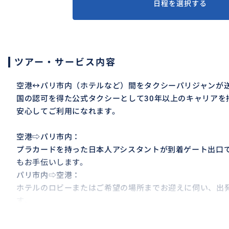
日程を選択する
ツアー・サービス内容
空港↔︎パリ市内（ホテルなど）間をタクシーパリジャンが
国の認可を得た公式タクシーとして30年以上のキャリアを
安心してご利用になれます。
空港⇨パリ市内：
プラカードを持った日本人アシスタントが到着ゲート出口
もお手伝いします。
パリ市内⇨空港：
ホテルのロビーまたはご希望の場所までお迎えに伺い、出
す。
※事前に相談しながら、当日の待ち合わせ時間や場所を決