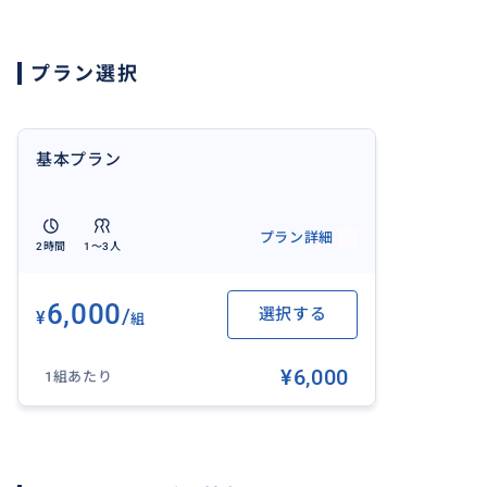
※日本人アシスタントが同行し、空港でのお出迎え、ホテ
などのお手伝いをいたします。車中ではパリ滞在に関する
プラン選択
す。
基本プラン
プラン詳細
2時間
1〜3人
6,000
/
選択する
¥
組
¥6,000
1組あたり