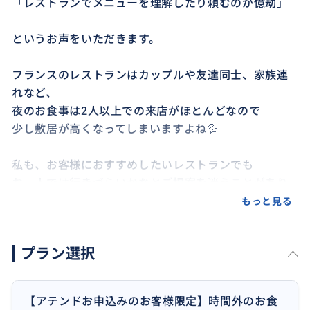
「レストランでメニューを理解したり頼むのが億劫」
というお声をいただきます。
フランスのレストランはカップルや友達同士、家族連
れなど、
夜のお食事は2人以上での来店がほとんどなので
少し敷居が高くなってしまいますよね💦
私も、お客様におすすめしたいレストランでも
お一人では行きづらいかなとご提案を迷うことがあり
ます。
もっと見る
こちらのメニューは、
プラン選択
アテンドをさせていただいたお客様がそのままスムー
ズにお食事に行けるよう、レストランに同行させてい
ただく内容です。
【アテンドお申込みのお客様限定】時間外のお食
ガイド分の食事代をご負担いただけましたら、