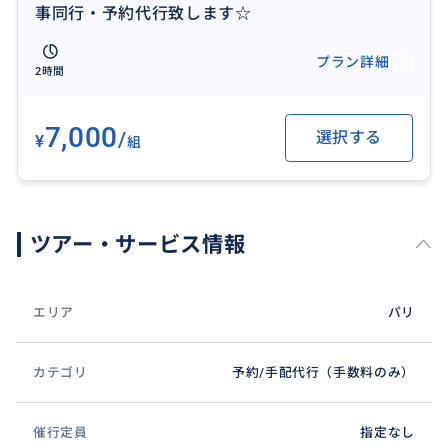
事同行・予約代行致します☆
「レストラン探し＋ご予約代行（カード不要なお店）
＋当日同行」致します。
プラン詳細
2時間
＊ご希望のレストランがありましたらお知らせくださ
い。
ご予約にクレジットカードが必要な場合は、カード情
7,000
/
選択する
¥
組
報のご入力等、お客様から直接のご予約をお願い致し
ます。
アテンド日以外、同行のみをご希望の場合は
ツアー・サービス情報
お受けするのが難しくなりますが
ご質問等ありましたらお気軽にお問い合わせください
m(__)m
エリア
パリ
カテゴリ
予約/手配代行（手数料のみ）
催行定員
指定なし