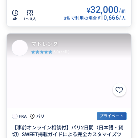
32,000
¥
/
組
10,666
/
¥
3名で利用の場合
人
4h
1〜3人
マドレンヌ
5.0
(44件)
プライベート
パリ
FRA
【事前オンライン相談付】パリ2日間（日本語・貸
切）SWEET掲載ガイドによる完全カスタマイズツ