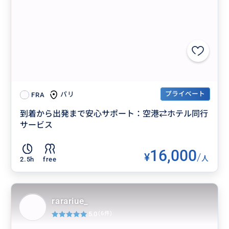
プライベート
パリ
FRA
到着から出発まで安心サポート：空港⇄ホテル同行
サービス
16,000
¥
/
人
2.5h
free
rarariue_
5.0
(6件)