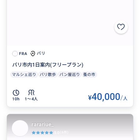
パリ
FRA
パリ市内1日案内(フリープラン)
マルシェ巡り
パリ散歩
パン屋巡り
蚤の市
40,000
¥
/
人
10h
1〜4人
rarariue_
5.0
(6件)