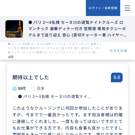
ログイン / 会員登録
● パリ 2〜3名様 セーヌ川の遊覧ナイトクルーズ ロ
マンチック 豪華ディナー付き 窓際席 専用タクシーホ
テルまで送り迎え 安心 (貸切チャーター車 ハイヤー
サービス) 時間でシャンパンフラッシュ！
● パリ 2〜3名様 セーヌ川の遊覧ナイトクルーズ ロマンチック 豪華ディ
ナー付き 窓際席 専用タクシーホテルまで送り迎え 安心 (貸切チャーター
おすすめ順
車 ハイヤーサービス) 時間でシャンパンフラッシュ！ クチコミ一覧
4件
期待以上でした
5.0
50代
日本
● パリ 2〜3名様 セーヌ川の遊覧ナイ...
このようなクルージングに何回か参加したことがありま
すが、今までで一番良かったです。まず担当者様は的確
に連絡してくれました。一度も会ってはないですがとて
もお仕事ができる方です。内容も食事も良かったですし
雰囲気もチープな感じがしなかったです。周りの方の客