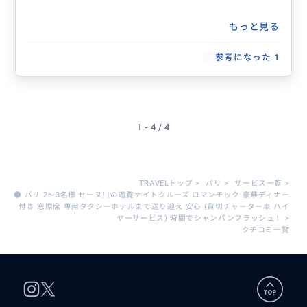
もっと見る
参考になった
1
1 - 4 / 4
TRAVELトップ
>
パリ
>
サービス一覧
>
● パリ 2〜3名様 セーヌ川の遊覧ナイトクルーズ ロマンチック 豪華ディナー
付き 窓際席 専用タクシーホテルまで送り迎え 安心 (貸切チャーター車 ハイ
ヤーサービス) 時間でシャンパンフラッシュ！
>
クチコミ一覧