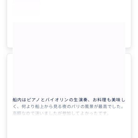
もっと見る
参考になった
1
素晴らしい思い出
5.0
50代
日本
● パリ 2〜3名様 セーヌ川の遊覧ナイ...
船内はピアノとバイオリンの生演奏、お料理も美味し
く、何より船上から見る夜のパリの風景が最高でした。
高額なので迷いましたが参加してよかったです。