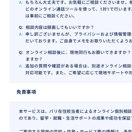
A:
もちろん大丈夫です。お気軽にご相談くださいませ。相談はZ
どのオンライン通話ツールを使って、1対1で行いま
は事前にご相談ください。
Q:
相談内容は録画してもいいですか？
A:
申し訳ございませんが、プライバシーおよび情報管理
だいております。ご自身でメモをお取りいただくよう
Q:
オンライン相談後に、現地同行もお願いできますか？
ますか？
A:
追加の質問や確認がある場合は、別途オンライン相談
対応可能です。また、ご希望に応じて現地サポートや
免責事項
本サービスは、パリ在住担当者によるオンライン個別相談
のであり、留学・就職・生活サポートの成果や成功を保証
1.留学から退職後の海外生活まで幅広く対応
学生の留学準備から、長期滞在・移住、退職後の海外生活
ご案内する現地の学校・住居・サービス等の情報は、予告