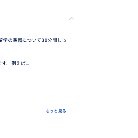
留学の準備について30分間しっ
です。例えば…
もっと見る
きた立場から、あなたの状況に
報だけでは分からない「生の