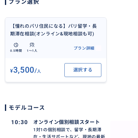
プラン選択
声」を聞けるのがポイントです。
◎こんな方におすすめ
ーパリでの留学を考えている方
【憧れのパリ住民になる】パリ留学・長
ー数か月〜数年の長期滞在を検討中の方
期滞在相談(オンライン&現地相談も可)
ー「現地のリアル」を事前に知って安心したい方
プラン詳細
0.5時間
1〜1人
30分のプランなので、気軽に質問をまとめてご相談いただ
安心して踏み出すお手伝いをいたします。
3,500
/
選択する
¥
人
おすすめ
モデルコース
10:30
オンライン個別相談スタート
1対1の個別相談で、留学・長期滞
在・生活サポートなど、現地の最新