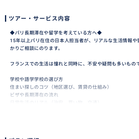
ツアー・サービス内容
◆パリ長期滞在や留学を考えている方へ◆
15年以上パリ在住の日本人担当者が、リアルな生活情報や
かりご相談にのります。
フランスでの生活は憧れと同時に、不安や疑問も多いもの
学校や語学学校の選び方
住まい探しのコツ（地区選び、賃貸の仕組み）
ビザや長期滞在の流れ
日常生活のリアル（治安、買い物、交通）
日本では得にくい現地ならではの生活の知恵
これらを一度に調べるのは大変ですが、実際に長く住んで
合わせたアドバイスをお伝えします。インターネットの情