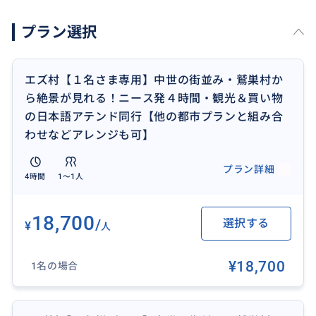
する際の不安がぐんと軽減します。
プラン選択
スリが多く不安な街中もロコが危ない所やスラれない
コツなどアドバイス致します。
エズ村【１名さま専用】中世の街並み・鷲巣村か
ら絶景が見れる！ニース発４時間・観光＆買い物
ニースのバスターミナル→エズまでローカルバスで乗
の日本語アテンド同行【他の都市プランと組み合
車時間３０分＋宿からバスターミナルまでトラムかバ
わせなどアレンジも可】
ス、もしくはUber利用ですとニース市内の宿から約３
０分です。
プラン詳細
4時間
1〜1人
ご希望の場合、車両の予約や当方の携帯アプリにてUbe
rを手配することも可能です(タクシーの半額)
18,700
/
選択する
¥
人
移動手段：徒歩、トラム、電車、バス(自家用車なし)
※交通費は当日アテンドの分も含めて、お支払い頂き
¥18,700
1名の場合
ます。
※送迎の有無：ニース市内または近郊の街にご宿泊の