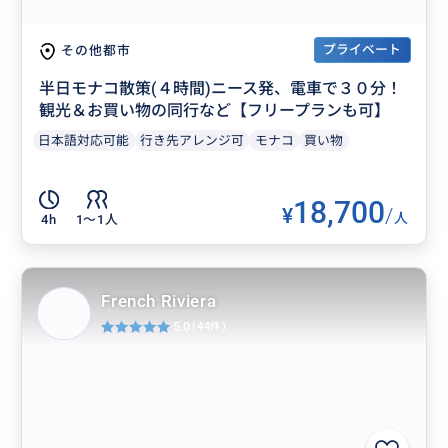
プライベート
その他都市
半日モナコ散策(４時間)ニース発、電車で３０分！
観光＆お買い物の同行など【フリープランも可】
日本語対応可能
行き先アレンジ可
モナコ
買い物
18,700
¥
/
人
4h
1〜1人
French Riviera
5.0
(44件)