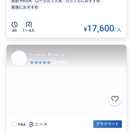
直前予約OK
ローカルで人気
カップルにおすすめ
家族におすすめ
17,600
¥
/
人
3h
1〜4人
French Riviera
5.0
(44件)
プライベート
ニース
FRA