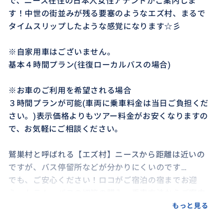
で、ニース在住の日本人女性アテンドがご案内しま
す！中世の街並みが残る要塞のようなエズ村、まるで
タイムスリップしたような感覚になります☆彡
※自家用車はございません。
基本４時間プラン(往復ローカルバスの場合)
※お車のご利用を希望される場合
３時間プランが可能(車両に乗車料金は当日ご負担くだ
さい。)表示価格よりもツアー料金がお安くなりますの
で、お気軽にご相談ください。
鷲巣村と呼ばれる【エズ村】ニースから距離は近いの
ですが、バス停留所などが分かりにくいのです…
でも、ご安心ください！ロコがご宿泊の宿までお迎
え、トラム・バスの切符の購入・乗車方法からご案内
いたします。
もっと見る
これで翌日以降ご自身で公共交通機関を利用して移動