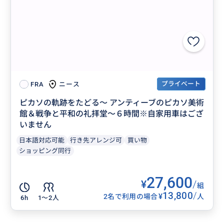
プライベート
ニース
FRA
ピカソの軌跡をたどる～ アンティーブのピカソ美術
館＆戦争と平和の礼拝堂～６時間※自家用車はござ
いません
日本語対応可能
行き先アレンジ可
買い物
ショッピング同行
27,600
¥
/
組
13,800
/
¥
2名で利用の場合
人
6h
1〜2人