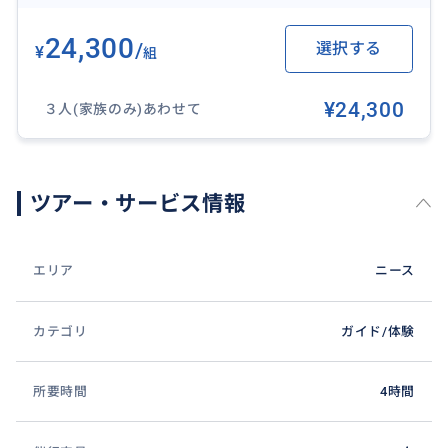
24,300
/
選択する
¥
組
¥24,300
３人(家族のみ)あわせて
ツアー・サービス情報
中世の街並みにはオシャレなギャラリー、雑貨屋、ア
クセサリーショップなどセンスの良いお店が並んでま
す。(冬の閑散期には店員さんがバカンスに入り閉めて
エリア
ニース
いるお店もございますので、ご了承ください)
カテゴリ
ガイド/体験
おすすめ
所要時間
4時間