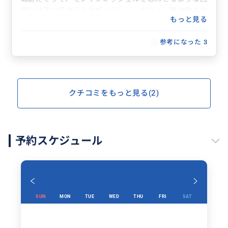
廊には五つ星ホテルやギャラリー、カフェ、魅力的なお
もっと見る
店があり、楽しめました。何より熱帯植物園からの絶景
は素敵な思い出となりました。おかげさまで満足いくお
参考になった
3
土産も買うことができました。
午後から予定していたマティス美術館への行き方や周り
にあるバラ園や修道院の情報も丁寧に教えてくださり、
無事に満喫することができました。ツアーに申し込み、
ヨウコさんとご縁が繋がったことを嬉しく思います。心
クチコミをもっと見る(2)
よりありがとうございました。
予約スケジュール
SUN
MON
TUE
WED
THU
FRI
SAT