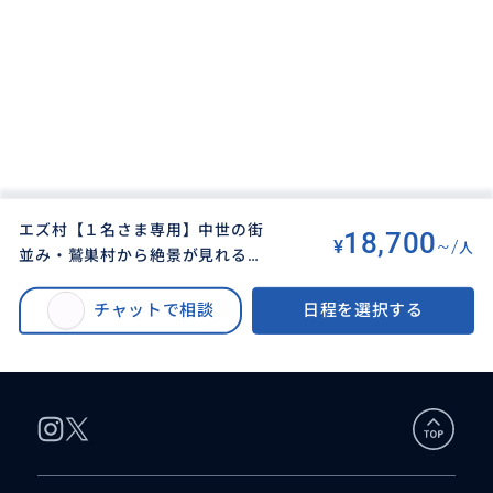
エズ村【１名さま専用】中世の街
18,700
¥
~/
人
並み・鷲巣村から絶景が見れる！
BUYMA TRAVEL
>
ニースオプショナルツアー
>
ニース発４時間・観光＆買い物の
エズ村【１名から催行】中世の街並み・鷲巣村で絶景を！ニース発４時間・
日本語アテンド同行【他の都市プ
チャットで相談
日程を選択する
観光＆買い物の日本語アテンド同行【他の都市プランと組み合わせなどアレ
ランと組み合わせなどアレンジも
ンジも可】
可】