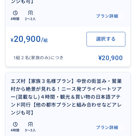
ンジも可】
プラン詳細
4時間
2〜2人
エズ村の魅力はなんと言っても、一番上にある熱帯植
20,900
/
選択する
物園から見る絶景☆ここは写真では伝えきれない感動
¥
組
レベルの360度パノラマビュー！
青い空、真っ青な地中海、後ろは山に囲まれていて、
¥20,900
1組２名(家族のみ)につき
どこを切り取っても絵になる場所です♪
エズ村【家族３名様プラン】中世の街並み・鷲巣
おすすめ
村から絶景が見れる！ニース発プライベートツア
ー(混載なし)４時間・観光＆買い物の日本語アテ
ンド同行【他の都市プランと組み合わせなどアレ
ンジも可】
プラン詳細
4時間
3〜3人