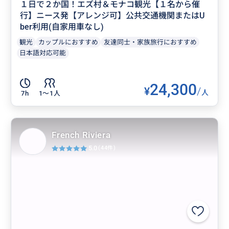
１日で２か国！エズ村＆モナコ観光【１名から催
行】ニース発【アレンジ可】公共交通機関またはU
ber利用(自家用車なし)
観光
カップルにおすすめ
友達同士・家族旅行におすすめ
日本語対応可能
24,300
¥
/
人
7h
1〜1人
French Riviera
5.0
(44件)