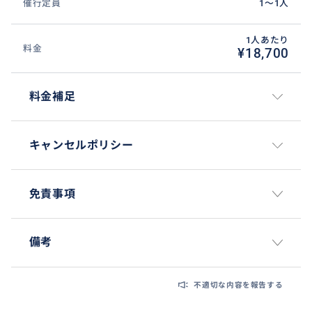
催行定員
1〜1人
1人あたり
料金
¥18,700
料金補足
キャンセルポリシー
免責事項
木々に囲まれた鷲巣村らしい可愛らしいテラスカフェ
にて、コーヒー休憩もできます。自然と毎回ここで足が
備考
止まってしまうのは、もしかしたらパワースポットなの
かも？しれませんね♪
エズ村にはこんな可愛いスポットが沢山！
不適切な内容を報告する