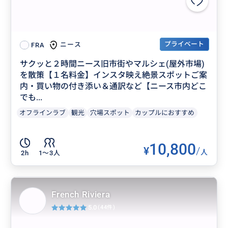
プライベート
ニース
FRA
サクッと２時間ニース旧市街やマルシェ(屋外市場)
を散策【１名料金】インスタ映え絶景スポットご案
内・買い物の付き添い＆通訳など【ニース市内どこ
でも...
オフラインラブ
観光
穴場スポット
カップルにおすすめ
10,800
¥
/
人
2h
1〜3人
French Riviera
5.0
(44件)