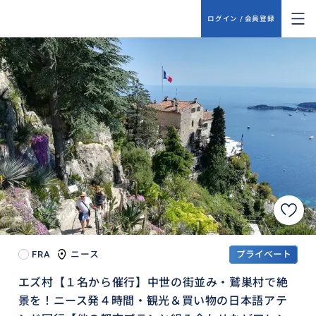
ログイン / 会員登録
FRA
ニース
プライベート
エズ村【１名から催行】中世の街並み・鷲巣村で絶
景を！ニース発４時間・観光＆買い物の日本語アテ