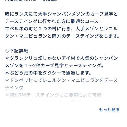
既にランスにて大手シャンパンメゾンのカーブ見学と
テーステイングに行かれた方に最適なコース。
エペルネの町と２つの村に行き、大手メゾンとレコル
タン・マニピュランと両方のテーステイングをします。
◇下記詳細
＊グランクリュ畑しかないアイ村で人気のシャンパン
メゾンを１～2件カーブ見学とテーステイング。
＊ぶどう畑の中をタクシーで通過します。
＊ドンペリ村にてレコルタン・マニピュランをテース
テイング
＊特別7種テーステイングもご要望により可能
＊ドンペリテーステイングもご要望により可能
＊世界遺産のアヴニュー・ド・シャンパーニュを散策
もっと見る
し、そこのメゾンでのテーステイングもご要望により
可能