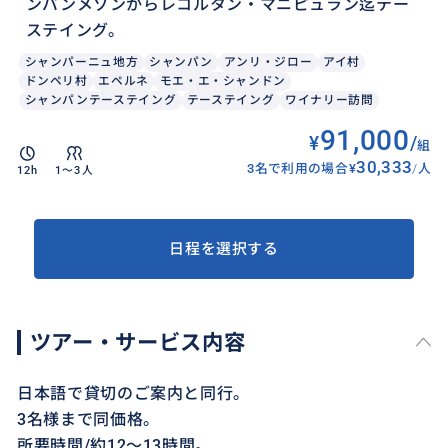
ンパンメゾンからレコルタン・マニピュラン迄テー
ステイング。
シャンパーニュ地方
シャンパン
アンリ・ジロー
アイ村
ドンペリ村
エペルネ
モエ・エ・シャンドン
シャンパンテーステイング
テーステイング
ワイナリー訪問
91,000
¥
/
組
30,333
3名で利用の場合
¥
/
人
12h
1〜3人
日程を選択する
ツアー・サービス内容
日本語で貸切のご案内と同行。
3名様まで同価格。
所要時間/約12～13時間。