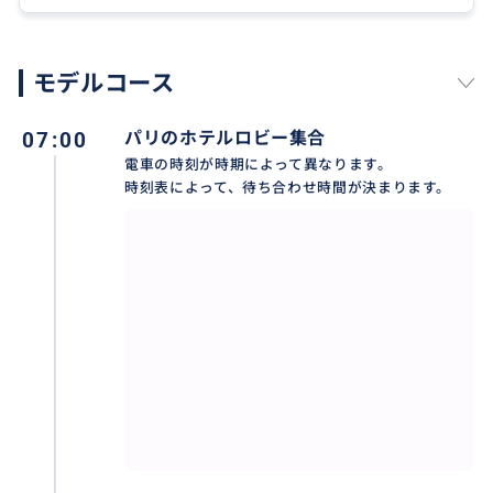
やコーディネート費用が含まれています。
しかし、往復の電車料金、ランチ、各メゾンのカーブ
見学とテーステイング料、現地での移動料金（タクシ
モデルコース
ー等）が含まれておりません。
これらは、案内人の分も含めて、お客様ご負担となり
07:00
パリのホテルロビー集合
ます。
電車の時刻が時期によって異なります。
お申込み後に、電車チケットを事前購入が必要ですの
時刻表によって、待ち合わせ時間が決まります。
で、オフィシャルサイトをお渡しして、購入するチケ
ットの時刻等をアドバイスします。
現地では、タクシー又はウーバータクシー移動となり
ます。
ウーバータクシーアプリを携帯電話に入れて、クレジ
ットカード決済にしておいて下さい。