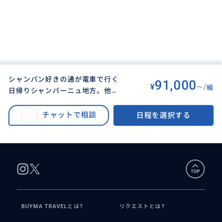
シャンパン好きの通が電車で行く
91,000
¥
~/
組
日帰りシャンパーニュ地方。他で
BUYMA TRAVEL
>
その他都市オプショナルツアー
>
は味わえないオリジナルなコー
シャンパン好きが電車で行く日帰りシャンパーニュ地方。他では味わえない
ス。シャンパンメゾンからレコル
チャットで相談
日程を選択する
オリジナルなコース。シャンパンメゾンからレコルタン・マニピュラン迄テ
タン・マニピュラン迄テーステイ
ーステイング。
ング。
BUYMA TRAVELとは?
リクエストとは?