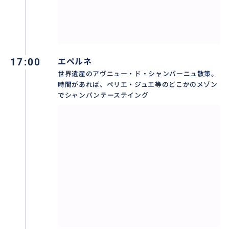
パリのホテルロビー集合で、パリのホテルに戻ってき
ます。
丸1日、パリ滞在の長いベテランの日本人女性案内人が
17:00
エペルネ
同行案内しますので、安心です。
世界遺産のアヴニュー・ド・シャンパーニュ散策。
時間があれば、ペリエ・ジュエ等のどこかのメゾン
又、電車移動でシャンパーニュ地方に移動。小旅行気
でシャンパンテーステイング
分が味わえます。