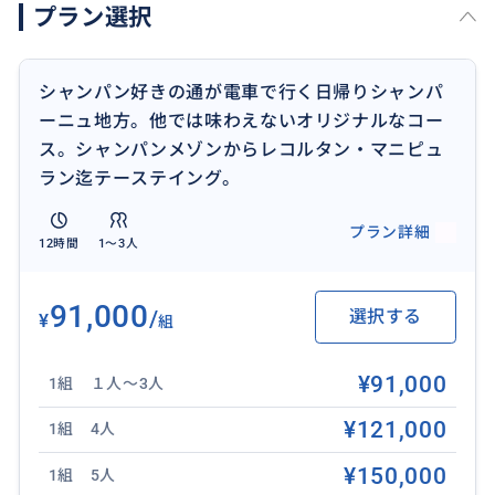
プラン選択
＊ランチは、ドンペリ村 又は グランクリュ畑を見
ながら。
シャンパン好きの通が電車で行く日帰りシャンパ
上記を組み合わせ提案します。
ーニュ地方。他では味わえないオリジナルなコー
ス。シャンパンメゾンからレコルタン・マニピュ
◇その他
ラン迄テーステイング。
1泊2日の別コースにもご対処が可能です。
下記の『初めてのシャンパーニュ地方。パリから日帰
プラン詳細
12時間
1〜3人
りでランスの町。世界遺産にもなっている有名メゾン3
件のカーブ見学とテーステイング』も合わせてお申込
みが可能です。
91,000
/
選択する
¥
組
https://travel.buyma.com/service/a030299/ic010109
251029000017/?hotel=1
¥91,000
1組 １人～3人
◇ご注意
¥121,000
1組 4人
この価格は、3名様まで同価格です。
¥150,000
1組 5人
価格には、日本語案内同行費とワイナリー訪問の予約