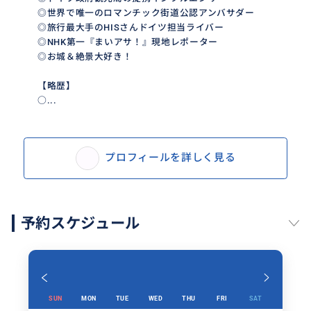
◎世界で唯一のロマンチック街道公認アンバサダー
◎旅行最大手のHISさんドイツ担当ライバー
◎NHK第一『まいアサ！』現地レポーター
◎お城＆絶景大好き！
【略歴】
○...
プロフィールを詳しく見る
予約スケジュール
SUN
MON
TUE
WED
THU
FRI
SAT