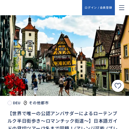
ログイン / 会員登録
DEU
その他都市
【世界で唯ーの公認アンバサダーによるローテンブ
ルク半日街歩き〜ロマンチック街道〜】日本語ガイ
ドの貸切ツアー/2名まで同額！/アレンジ可能 /プレ