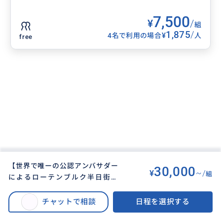
7,500
¥
/
組
1,875
/
¥
4名で利用の場合
人
free
【世界で唯ーの公認アンバサダー
30,000
¥
~/
組
によるローテンブルク半日街歩
BUYMA TRAVEL
>
その他都市オプショナルツアー
>
き〜ロマンチック街道〜】日本語
【世界で唯ーの公認アンバサダーによるローテンブルク半日街歩き〜ロマン
ガイドの貸切ツアー/2名まで同
チャットで相談
日程を選択する
チック街道〜】日本語ガイドの貸切ツアー/2名まで同額！/アレンジ可能 /プ
額！/アレンジ可能 /プレーンライ
レーンライン/市庁舎/ケーテウォルファルト/ブルク公園