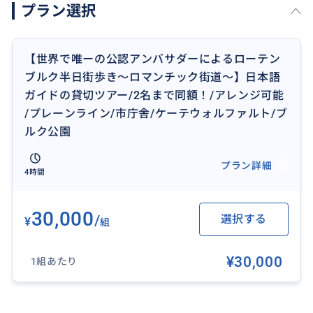
プラン選択
毎週日曜日に開催している1時間のミニ街歩きは別途掲
載しておりますので、そちらからご連絡をお願い致し
ます。
【世界で唯ーの公認アンバサダーによるローテン
ブルク半日街歩き〜ロマンチック街道〜】日本語
ガイドの貸切ツアー/2名まで同額！/アレンジ可能
/プレーンライン/市庁舎/ケーテウォルファルト/ブ
おすすめ
ルク公園
プラン詳細
4時間
30,000
/
選択する
¥
組
¥30,000
1組あたり