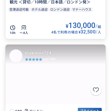
観光 ＜貸切／10時間／日本語／ロンドン発＞
空港送迎可能
ホテル送迎
ロンドン送迎
マナーハウス
130,000
¥
/
組
32,500
/
¥
4名で利用の場合
人
10h
〜4人
makimon724
5.0
(15件)
プライベート