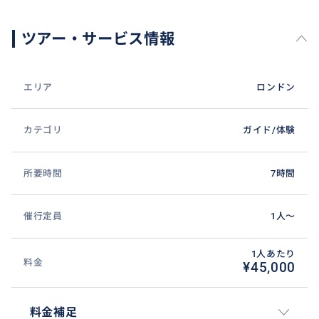
（ツアーバスでは入れない村にもご案内可能）
* ストーンヘンジ＋コッツウォルズ（ハリーポッター、
ツアー・サービス情報
ダウントンアビーの村など）
* ウィンザー城＋コッツウォルズ（ツアーバスでは入れ
ない村にもご案内可能）
エリア
ロンドン
* オックスフォード＋コッツウィルズ（ツアーバスでは
入れない村にもご案内可能）
カテゴリ
ガイド/体験
* オックスフォード＋アウトレット（ビスターヴィレッ
ジ）
* ウィンザー城＋空港送迎
所要時間
7時間
* ケント州：カンタベリー大聖堂／ドーヴァーの白い崖
／シシングハースト・ガーデン
催行定員
1人〜
* サセックス方面：セブンシスターズ／ヒーバー城／ラ
イ／ブライトンなど
1人あたり
料金
¥45,000
■ 一番人気のサービス例
料金補足
🛬 空港送迎＋ロンドン車窓観光（初日におすすめ）