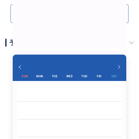
次回、家族で来た際も、是非お願いしたいです。
クチコミをもっと見る(1)
予約スケジュール
SUN
MON
TUE
WED
THU
FRI
SAT