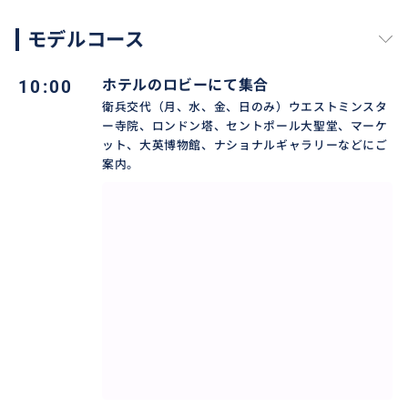
とロンドン中心部〜郊外まで日々お出かけしてきまし
た。
モデルコース
* 趣味はドライブ旅。訪れた場所をもとに英国文化やス
ポット紹介のライター活動もしています
10:00
ホテルのロビーにて集合
衛兵交代（月、水、金、日のみ）ウエストミンスタ
■ ご案内できる場所（一部のみ記載。記載されていな
ー寺院、ロンドン塔、セントポール大聖堂、マーケ
ット、大英博物館、ナショナルギャラリーなどにご
い場所もお気軽にお問い合わせください）
案内。
ロンドン市内：
バッキンガム宮殿／大英博物館／衛兵交代／ロンドン
塔／ナショナルギャラリー／アフタヌーンティーハロ
ッズ・フォートナムメイソン、ボンドストリート、メ
イフェア、セントジェームズなど高級店巡り など
人気の日帰り郊外
* コッツウォルズのオーダーメイド。9時間〜10時間