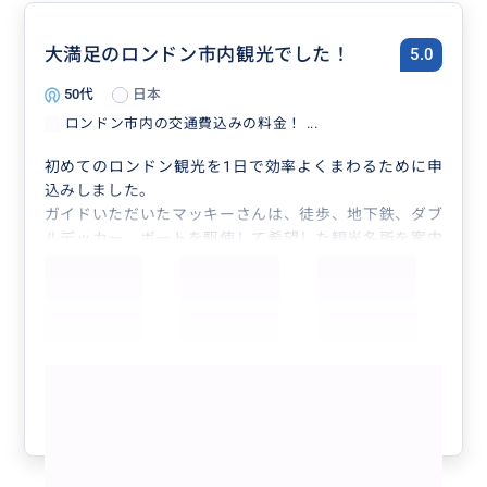
大満足のロンドン市内観光でした！
5.0
50代
日本
世界中の人が集まり、魅了されるロンドン。
ロンドン市内の交通費込みの料金！ ...
あなたが思うようなロンドンの旅をお手伝いいたしま
初めてのロンドン観光を1日で効率よくまわるために申
す。
込みしました。
月、水、金、日に催行されている衛兵交代、ウエスト
ガイドいただいたマッキーさんは、徒歩、地下鉄、ダブ
ミンスター寺院、バラマーケット、ロンドン塔などに
ルデッカー、ボートを駆使して希望した観光名所を案内
ご案内。
下さりました。
グルメに興味ある方にも、歴史あるパブ。
各所で歴史や時事ネタを交えた説明や、より良い撮影ス
ポットの選定など、まさに痒いところに手が届くアテン
ハイエンドなホテルから、お手頃かつ可愛い場所での
ドでした。
アフターヌーンティーにご案内もできます。
ランチ場所の選定もバッチリで、美味しく充実したラン
ハリーポッターファンにも喜ばれる、観光ポイントに
もっと見る
チタイムを堪能。
もご案内ができます。
急なリクエストにも対応いただき、素敵なエコバッグを
参考になった
1
購入することが出来ました。
引き出しの多さや安心感、素敵な笑顔が魅力的なガイド
さんです。