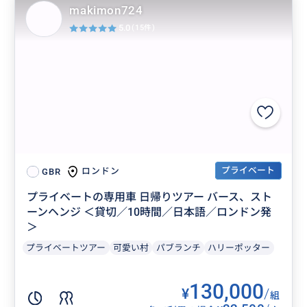
makimon724
5.0
(15件)
プライベート
ロンドン
GBR
プライベートの専用車 日帰りツアー バース、スト
ーンヘンジ ＜貸切／10時間／日本語／ロンドン発
＞
プライベートツアー
可愛い村
パブランチ
ハリーポッター
130,000
¥
/
組