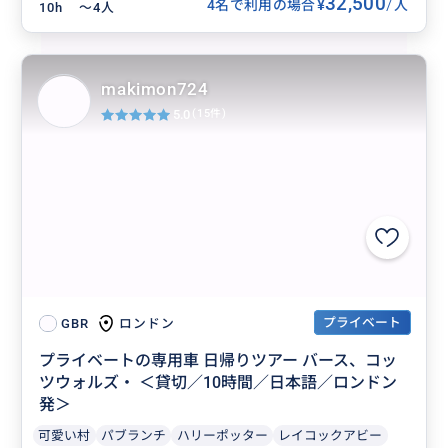
32,500
/
¥
4名で利用の場合
人
10h
〜4人
makimon724
5.0
(15件)
プライベート
ロンドン
GBR
プライベートの専用車 日帰りツアー バース、コッ
ツウォルズ・ ＜貸切／10時間／日本語／ロンドン
発＞
可愛い村
パブランチ
ハリーポッター
レイコックアビー