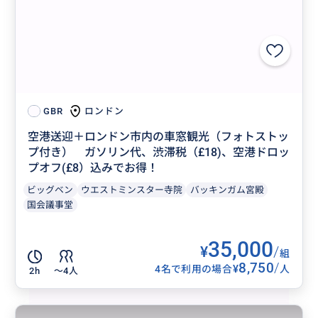
ロンドン
GBR
空港送迎＋ロンドン市内の車窓観光（フォトストッ
プ付き） ガソリン代、渋滞税（£18)、空港ドロッ
プオフ(£8）込みでお得！
ビッグベン
ウエストミンスター寺院
バッキンガム宮殿
国会議事堂
35,000
¥
/
組
8,750
/
¥
4名で利用の場合
人
2h
〜4人