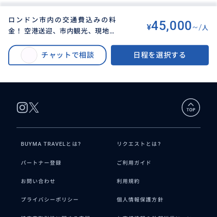
ロンドン市内の交通費込みの料
45,000
¥
~/
人
金！ 空港送迎、市内観光、現地で
BUYMA TRAVEL
>
ロンドンオプショナルツアー
>
のチケット購入、有名レストラン
ロンドン市内の交通費込みの料金！ ロンドン市内観光、現地でのチケット購
へやアフターヌーンティーの予約
チャットで相談
日程を選択する
入、マーケットやアンティークの買い付け。レストラン紹介、同行可能。自
と同行、マーケットやアンティー
家用車でロンドン郊外に案内。
クの買い付け。自家用車でロンド
ン郊外に案内。
BUYMA TRAVELとは?
リクエストとは?
パートナー登録
ご利用ガイド
お問い合わせ
利用規約
プライバシーポリシー
個人情報保護方針