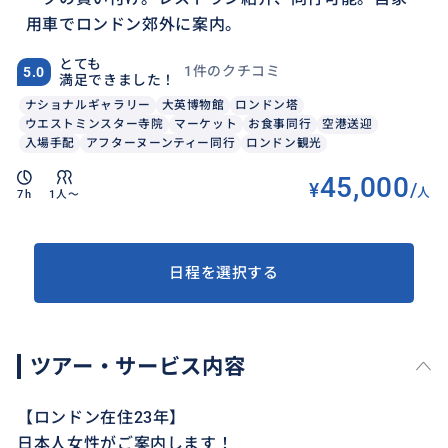
用車でロンドン郊外に案内。
とても
1件のクチコミ
5.0
満足できました！
ナショナルギャラリー
大英博物館
ロンドン塔
ウエストミンスター寺院
マーケット
お食事同行
空港送迎
入場手配
アフターヌーンティー同行
ロンドン観光
45,000
¥
/
人
7h
1人〜
日程を選択する
ツアー・サービス内容
【ロンドン在住23年】
日本人女性がご案内します！