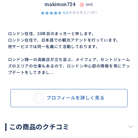
makimon724
そんな声をたくさんいただいています。
50代
心をこめて、ロンドンでの素敵な思い出作りをお手伝
5.0
評価を見る(15件)
いします！
ロンドン在住、23年目のまっきーと申します。
ロンドン在住で、日本語での観光アテンドを行っています。
他サービスでは同一名義にて活動しております。
おすすめ
ロンドン随一の高級店が立ち並ぶ、メイフェア、セントジェーム
ズのエリアの仕事もあるので、ロンドン中心部の情報を常にアッ
プデートをしてきまし...
プロフィールを詳しく見る
この商品のクチコミ