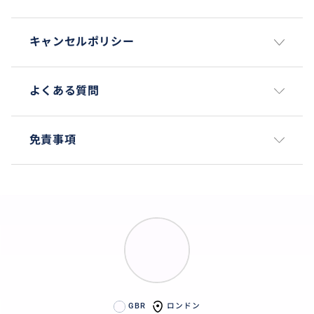
🚗 プライベート車で巡るロンドン郊外ツアー（SUV対
キャンセルポリシー
応／スーツケースも搭載可能）
🎀 お客様一人ひとりに合わせた完全オーダーメイドの
よくある質問
観光プラン
※ラグジュアリーハイヤーの手配も可能です（事前予
免責事項
約制）
■ お問い合わせ・ご相談はお気軽に！
ロンドンの旅行プランや観光のご相談、ホテルやミュ
ージカルの予約手配なども承ります。
どんな些細なことでも、お気軽にご相談ください。
「自分たちだけではできなかった旅ができた」
GBR
ロンドン