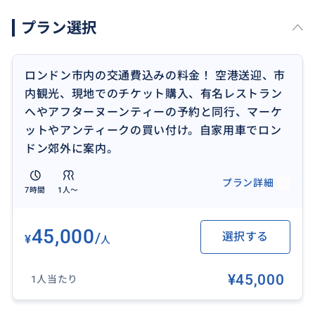
✅ シニアやお子様連れ、女子旅などにぴったりの無理
プラン選択
のないプランがほしい
✅ 地元ならではの穴場スポットやマーケットも楽しみ
ロンドン市内の交通費込みの料金！ 空港送迎、市
たい
内観光、現地でのチケット購入、有名レストラン
へやアフターヌーンティーの予約と同行、マーケ
✅ 空港送迎と車窓観光をセットにして、初日から充実
ットやアンティークの買い付け。自家用車でロン
させたい
ドン郊外に案内。
✅ ロンドン郊外もじっくり楽しみたい（コッツウォル
プラン詳細
7時間
1人〜
ズ、ウィンザー、セブンシスターズなど）
■ 旅のプロとしてのバックグラウンド
45,000
/
選択する
¥
人
* 日本では旅行会社に勤務し、旅好きなお客様のサポー
¥45,000
1人当たり
トをしていました
* イギリス人の夫、年子の大学生の娘、ティーンの息子