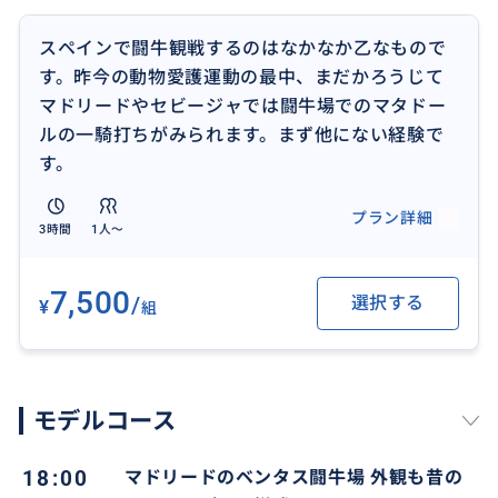
スペインで闘牛観戦するのはなかなか乙なもので
す。昨今の動物愛護運動の最中、まだかろうじて
マドリードやセビージャでは闘牛場でのマタドー
ルの一騎打ちがみられます。まず他にない経験で
す。
闘牛開催のスケジュールをお調べし、
プラン詳細
現地でのチケット販売のお手伝いします。日本からオ
3時間
1人〜
ンラインで購入も可能かと思います。
その際は、行き帰りの同行送迎サービスもいたしま
7,500
/
選択する
¥
組
す。
モデルコース
18:00
マドリードのベンタス闘牛場 外観も昔の