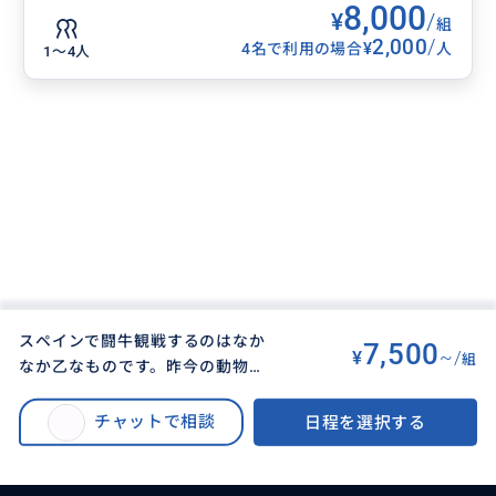
8,000
¥
/
組
2,000
/
¥
4名で利用の場合
人
1〜4人
スペインで闘牛観戦するのはなか
7,500
¥
~/
組
なか乙なものです。昨今の動物愛
BUYMA TRAVEL
>
マドリードオプショナルツアー
>
護運動の最中、まだかろうじてマ
スペインで闘牛観戦するのはなかなか乙なものです。昨今の動物愛護運動の
ドリードやセビージャでは闘牛場
チャットで相談
日程を選択する
最中、まだかろうじてマドリードやセビージャでは闘牛場でのマタドールの
でのマタドールの一騎打ちがみら
一騎打ちがみられます。まず他にない経験です。
れます。まず他にない経験です。