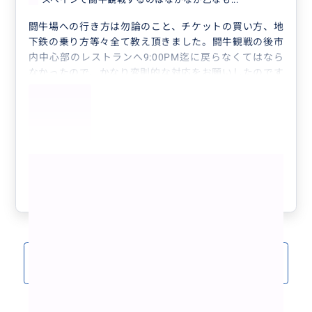
闘牛場への行き方は勿論のこと、チケットの買い方、地
下鉄の乗り方等々全て教え頂きました。闘牛観戦の後市
内中心部のレストランへ9:00PM迄に戻らなくてはなら
なかったので、かなり変則的な対応をお願いしたのです
が、全て柔軟に聞き入れて頂きました。ありがとうござ
いました。マドリード初めての方にはお勧めのガイドさ
んです。
もっと見る
参考になった
0
クチコミをもっと見る(1)