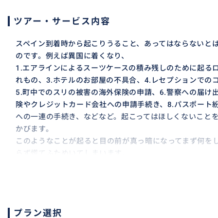
ツアー・サービス内容
スペイン到着時から起こりうること、あってはならないと
のです。例えば異国に着くなり、
1.エアラインによるスーツケースの積み残しのために起るロ
れもの、3.ホテルのお部屋の不具合、4.レセプションでの
5.町中でのスリの被害の海外保険の申請、6.警察への届け
険やクレジットカード会社への申請手続き、8.パスポート
への一連の手続き、などなど。起こってはほしくないこと
かびます。
このようなことが起ると目の前が真っ暗になってまず何を
らず慌てふためいてしまいます。
そんなときまず日本語で誰かに何かを聞いてほしい、落ち
してほしいときに寄り添ってご対応できることを目的とし
できればこのアシスタントをせずに、スペインにお越しの
お気をつけになりますことをもちろん願ってやみません。
プラン選択