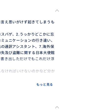
は言え思いがけず起きてしまうも
スバゲ、2.うっかりどこかに忘
コミュニケーションの行き違い、
出の通訳アシスタント、7.海外保
紛失及び盗難に関する日本大使館
を書き出しただけでもこれだけ浮
しなければいけないのかなど分か
着いて何をすべきかアドバイス
もっと見る
ております。
お客様にはくれぐれも身の回りを