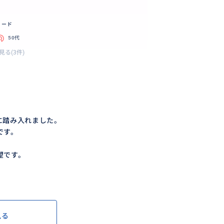
リード
50代
見る(3件)
に踏み入れました。
です。
望です。
見る